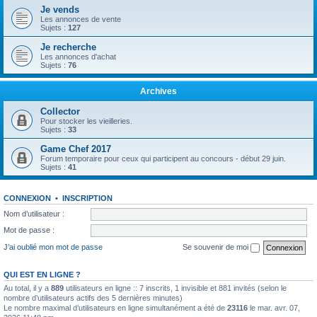
Je vends
Les annonces de vente
Sujets :
127
Je recherche
Les annonces d'achat
Sujets :
76
Archives
Collector
Pour stocker les vieilleries.
Sujets :
33
Game Chef 2017
Forum temporaire pour ceux qui participent au concours - début 29 juin.
Sujets :
41
CONNEXION
•
INSCRIPTION
Nom d’utilisateur :
Mot de passe :
J’ai oublié mon mot de passe
Se souvenir de moi
QUI EST EN LIGNE ?
Au total, il y a
889
utilisateurs en ligne :: 7 inscrits, 1 invisible et 881 invités (selon le
nombre d’utilisateurs actifs des 5 dernières minutes)
Le nombre maximal d’utilisateurs en ligne simultanément a été de
23116
le mar. avr. 07,