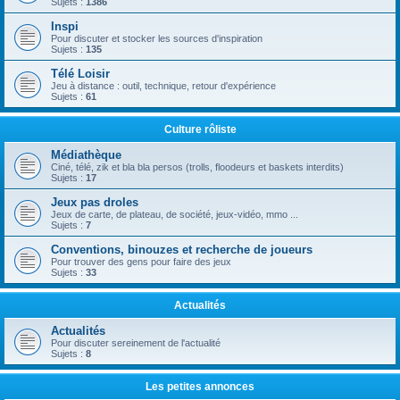
Sujets :
1386
Inspi
Pour discuter et stocker les sources d'inspiration
Sujets :
135
Télé Loisir
Jeu à distance : outil, technique, retour d'expérience
Sujets :
61
Culture rôliste
Médiathèque
Ciné, télé, zik et bla bla persos (trolls, floodeurs et baskets interdits)
Sujets :
17
Jeux pas droles
Jeux de carte, de plateau, de société, jeux-vidéo, mmo ...
Sujets :
7
Conventions, binouzes et recherche de joueurs
Pour trouver des gens pour faire des jeux
Sujets :
33
Actualités
Actualités
Pour discuter sereinement de l'actualité
Sujets :
8
Les petites annonces