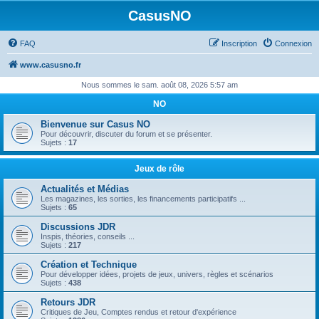
CasusNO
FAQ
Inscription
Connexion
www.casusno.fr
Nous sommes le sam. août 08, 2026 5:57 am
NO
Bienvenue sur Casus NO
Pour découvrir, discuter du forum et se présenter.
Sujets :
17
Jeux de rôle
Actualités et Médias
Les magazines, les sorties, les financements participatifs ...
Sujets :
65
Discussions JDR
Inspis, théories, conseils ...
Sujets :
217
Création et Technique
Pour développer idées, projets de jeux, univers, règles et scénarios
Sujets :
438
Retours JDR
Critiques de Jeu, Comptes rendus et retour d'expérience