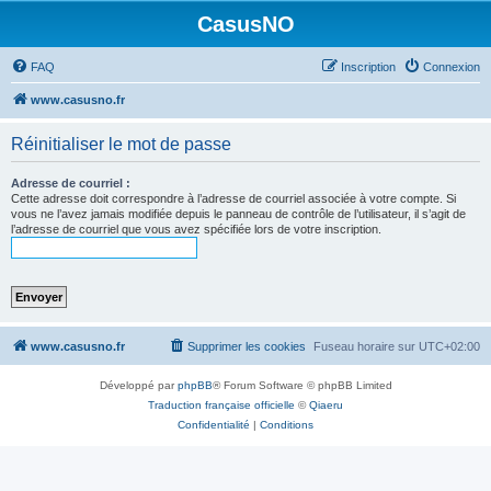
CasusNO
FAQ
Inscription
Connexion
www.casusno.fr
Réinitialiser le mot de passe
Adresse de courriel :
Cette adresse doit correspondre à l’adresse de courriel associée à votre compte. Si
vous ne l’avez jamais modifiée depuis le panneau de contrôle de l’utilisateur, il s’agit de
l’adresse de courriel que vous avez spécifiée lors de votre inscription.
www.casusno.fr
Supprimer les cookies
Fuseau horaire sur
UTC+02:00
Développé par
phpBB
® Forum Software © phpBB Limited
Traduction française officielle
©
Qiaeru
Confidentialité
|
Conditions