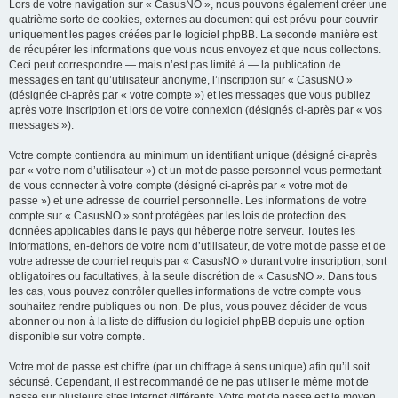
Lors de votre navigation sur « CasusNO », nous pouvons également créer une
quatrième sorte de cookies, externes au document qui est prévu pour couvrir
uniquement les pages créées par le logiciel phpBB. La seconde manière est
de récupérer les informations que vous nous envoyez et que nous collectons.
Ceci peut correspondre — mais n’est pas limité à — la publication de
messages en tant qu’utilisateur anonyme, l’inscription sur « CasusNO »
(désignée ci-après par « votre compte ») et les messages que vous publiez
après votre inscription et lors de votre connexion (désignés ci-après par « vos
messages »).
Votre compte contiendra au minimum un identifiant unique (désigné ci-après
par « votre nom d’utilisateur ») et un mot de passe personnel vous permettant
de vous connecter à votre compte (désigné ci-après par « votre mot de
passe ») et une adresse de courriel personnelle. Les informations de votre
compte sur « CasusNO » sont protégées par les lois de protection des
données applicables dans le pays qui héberge notre serveur. Toutes les
informations, en-dehors de votre nom d’utilisateur, de votre mot de passe et de
votre adresse de courriel requis par « CasusNO » durant votre inscription, sont
obligatoires ou facultatives, à la seule discrétion de « CasusNO ». Dans tous
les cas, vous pouvez contrôler quelles informations de votre compte vous
souhaitez rendre publiques ou non. De plus, vous pouvez décider de vous
abonner ou non à la liste de diffusion du logiciel phpBB depuis une option
disponible sur votre compte.
Votre mot de passe est chiffré (par un chiffrage à sens unique) afin qu’il soit
sécurisé. Cependant, il est recommandé de ne pas utiliser le même mot de
passe sur plusieurs sites internet différents. Votre mot de passe est le moyen