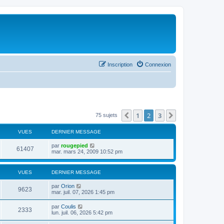
Inscription
Connexion
1
2
3
Précédent
Suivant
75 sujets
VUES
DERNIER MESSAGE
par
rougepied
61407
mar. mars 24, 2009 10:52 pm
VUES
DERNIER MESSAGE
par
Orion
9623
mar. juil. 07, 2026 1:45 pm
par
Coulis
2333
lun. juil. 06, 2026 5:42 pm