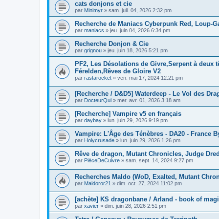
cats donjons et cie
par
Minimyr
»
sam. juil. 04, 2026 2:32 pm
Recherche de Maniacs Cyberpunk Red, Loup-G
par
maniacs
»
jeu. juin 04, 2026 6:34 pm
Recherche Donjon & Cie
par
grignou
»
jeu. juin 18, 2026 5:21 pm
PF2, Les Désolations de Givre,Serpent à deux 
Férelden,Rêves de Gloire V2
par
rastarocket
»
ven. mai 17, 2024 12:21 pm
[Recherche / D&D5] Waterdeep - Le Vol des Dra
par
DocteurQui
»
mer. avr. 01, 2026 3:18 am
[Recherche] Vampire v5 en français
par
daybay
»
lun. juin 29, 2026 9:19 pm
Vampire: L'Âge des Ténèbres - DA20 - France B
par
Holycrusade
»
lun. juin 29, 2026 1:26 pm
Rêve de dragon, Mutant Chronicles, Judge Dred
par
PièceDeCuivre
»
sam. sept. 14, 2024 9:27 pm
Recherches Maldo (WoD, Exalted, Mutant Chronic
par
Maldoror21
»
dim. oct. 27, 2024 11:02 pm
[achète] KS dragonbane / Arland - book of mag
par
xavier
»
dim. juin 28, 2026 2:51 pm