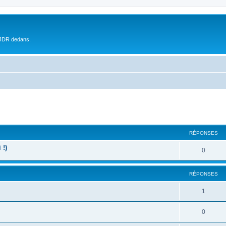
 JDR dedans.
RÉPONSES
 !)
0
RÉPONSES
1
0