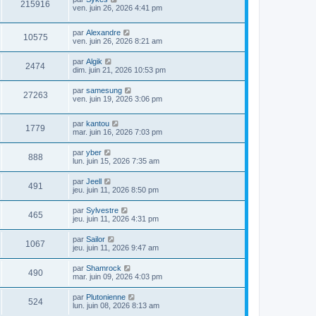
215916
ven. juin 26, 2026 4:41 pm
par
Alexandre
10575
ven. juin 26, 2026 8:21 am
par
Algik
2474
dim. juin 21, 2026 10:53 pm
par
samesung
27263
ven. juin 19, 2026 3:06 pm
par
kantou
1779
mar. juin 16, 2026 7:03 pm
par
yber
888
lun. juin 15, 2026 7:35 am
par
Jeell
491
jeu. juin 11, 2026 8:50 pm
par
Sylvestre
465
jeu. juin 11, 2026 4:31 pm
par
Sailor
1067
jeu. juin 11, 2026 9:47 am
par
Shamrock
490
mar. juin 09, 2026 4:03 pm
par
Plutonienne
524
lun. juin 08, 2026 8:13 am