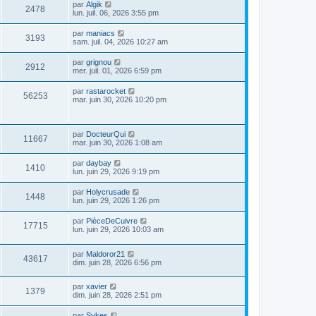
par
Algik
2478
lun. juil. 06, 2026 3:55 pm
par
maniacs
3193
sam. juil. 04, 2026 10:27 am
par
grignou
2912
mer. juil. 01, 2026 6:59 pm
par
rastarocket
56253
mar. juin 30, 2026 10:20 pm
par
DocteurQui
11667
mar. juin 30, 2026 1:08 am
par
daybay
1410
lun. juin 29, 2026 9:19 pm
par
Holycrusade
1448
lun. juin 29, 2026 1:26 pm
par
PièceDeCuivre
17715
lun. juin 29, 2026 10:03 am
par
Maldoror21
43617
dim. juin 28, 2026 6:56 pm
par
xavier
1379
dim. juin 28, 2026 2:51 pm
par
Sykes