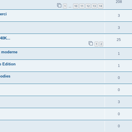
208
1
10
11
12
13
14
…
erci
3
3
40K...
25
1
2
t moderne
1
 Edition
1
oodies
0
0
3
0
0