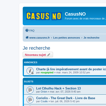
CasusNO
Forum avec de vrais morceaux de
FAQ
www.casusno.fr
Les petites annonces
Je recherche
Je recherche
Nouveau sujet
ANNONCES
Charte (à lire impérativement avant de poster ici
par
rougepied
»
mar. mars 24, 2009 10:52 pm
SUJETS
Lot Cthulhu Hack + Section 13
par
Orion
»
mar. avr. 07, 2026 9:40 am
Coriolis - The Great Dark - Livre de Base
par
Coulis
»
lun. juil. 06, 2026 5:42 pm