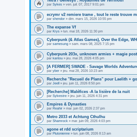
Tetra / Genesys : Royaumes de Terrinoth
par
Sykes
»
ven. juil. 07, 2017 9:01 pm
ecrymr v2 remiere trame , tout le reste trouve m
par
shendor
»
dim. mars 15, 2026 10:55 pm
The expanse Vf
par
Krys
»
lun. mai 18, 2026 11:30 pm
Cyberpunk (& Atlas Games), Over the Edge, WH
par
samesung
»
sam. mars 08, 2025 7:15 pm
Cyberpunk 203x, unknown armies + magie pos
par
kantou
»
jeu. mai 28, 2026 4:05 pm
[A FERMER] SWADE - Savage Worlds Adventure
par
yber
»
jeu. mai 28, 2026 10:23 am
Recherche "Recueil de Plans" pour Laelith + g
par
Jeell
»
jeu. juin 11, 2026 8:50 pm
[Recherche] Maléfices -A la lisière de la nuit
par
Sylvestre
»
jeu. juin 11, 2026 4:31 pm
Empires & Dynasties
par
Reahir
»
mar. juin 02, 2026 2:37 pm
Metro 2033 et Achtung Cthulhu
par
Shamrock
»
mar. juin 09, 2026 4:03 pm
agone et rdd scriptarium
par
Plutonienne
»
lun. juin 08, 2026 8:13 am