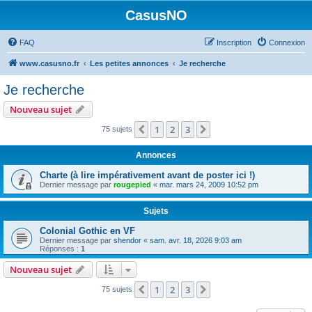
CasusNO
FAQ
Inscription
Connexion
www.casusno.fr
Les petites annonces
Je recherche
Je recherche
Nouveau sujet
1
2
3
Précédent
Suivant
75 sujets
Annonces
Charte (à lire impérativement avant de poster ici !)
Dernier message par
rougepied
«
mar. mars 24, 2009 10:52 pm
Sujets
Colonial Gothic en VF
Dernier message par
shendor
«
sam. avr. 18, 2026 9:03 am
Réponses :
1
Nouveau sujet
1
2
3
Précédent
Suivant
75 sujets