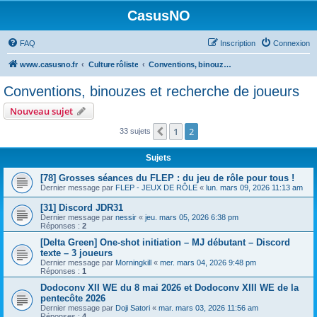
CasusNO
FAQ
Inscription
Connexion
www.casusno.fr
Culture rôliste
Conventions, binouzes et recherche de joueurs
Conventions, binouzes et recherche de joueurs
Nouveau sujet
1
2
Précédent
33 sujets
Sujets
[78] Grosses séances du FLEP : du jeu de rôle pour tous !
Dernier message par
FLEP - JEUX DE RÔLE
«
lun. mars 09, 2026 11:13 am
[31] Discord JDR31
Dernier message par
nessir
«
jeu. mars 05, 2026 6:38 pm
Réponses :
2
[Delta Green] One-shot initiation – MJ débutant – Discord
texte – 3 joueurs
Dernier message par
Morningkill
«
mer. mars 04, 2026 9:48 pm
Réponses :
1
Dodoconv XII WE du 8 mai 2026 et Dodoconv XIII WE de la
pentecôte 2026
Dernier message par
Doji Satori
«
mar. mars 03, 2026 11:56 am
Réponses :
4