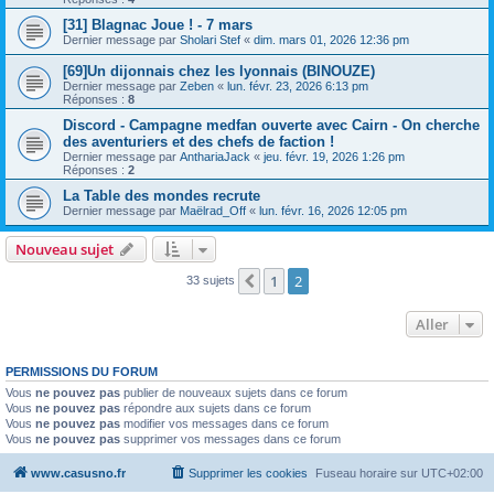
[31] Blagnac Joue ! - 7 mars
Dernier message par
Sholari Stef
«
dim. mars 01, 2026 12:36 pm
[69]Un dijonnais chez les lyonnais (BINOUZE)
Dernier message par
Zeben
«
lun. févr. 23, 2026 6:13 pm
Réponses :
8
Discord - Campagne medfan ouverte avec Cairn - On cherche
des aventuriers et des chefs de faction !
Dernier message par
AnthariaJack
«
jeu. févr. 19, 2026 1:26 pm
Réponses :
2
La Table des mondes recrute
Dernier message par
Maëlrad_Off
«
lun. févr. 16, 2026 12:05 pm
Nouveau sujet
1
2
Précédent
33 sujets
Aller
PERMISSIONS DU FORUM
Vous
ne pouvez pas
publier de nouveaux sujets dans ce forum
Vous
ne pouvez pas
répondre aux sujets dans ce forum
Vous
ne pouvez pas
modifier vos messages dans ce forum
Vous
ne pouvez pas
supprimer vos messages dans ce forum
www.casusno.fr
Supprimer les cookies
Fuseau horaire sur
UTC+02:00