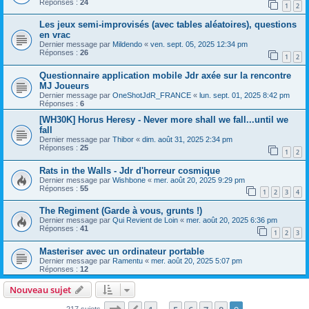
Réponses :
24
1
2
Les jeux semi-improvisés (avec tables aléatoires), questions
en vrac
Dernier message par
Mildendo
«
ven. sept. 05, 2025 12:34 pm
Réponses :
26
1
2
Questionnaire application mobile Jdr axée sur la rencontre
MJ Joueurs
Dernier message par
OneShotJdR_FRANCE
«
lun. sept. 01, 2025 8:42 pm
Réponses :
6
[WH30K] Horus Heresy - Never more shall we fall...until we
fall
Dernier message par
Thibor
«
dim. août 31, 2025 2:34 pm
Réponses :
25
1
2
Rats in the Walls - Jdr d'horreur cosmique
Dernier message par
Wishbone
«
mer. août 20, 2025 9:29 pm
Réponses :
55
1
2
3
4
The Regiment (Garde à vous, grunts !)
Dernier message par
Qui Revient de Loin
«
mer. août 20, 2025 6:36 pm
Réponses :
41
1
2
3
Masteriser avec un ordinateur portable
Dernier message par
Ramentu
«
mer. août 20, 2025 5:07 pm
Réponses :
12
Nouveau sujet
Page
9
sur
9
217 sujets