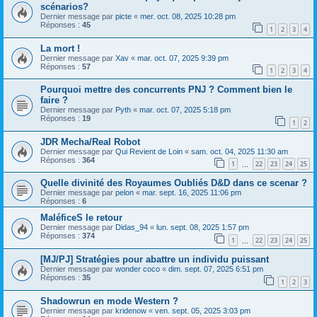
scénarios?
Dernier message par
picte
«
mer. oct. 08, 2025 10:28 pm
Réponses :
45
1
2
3
4
La mort !
Dernier message par
Xav
«
mar. oct. 07, 2025 9:39 pm
Réponses :
57
1
2
3
4
Pourquoi mettre des concurrents PNJ ? Comment bien le
faire ?
Dernier message par
Pyth
«
mar. oct. 07, 2025 5:18 pm
Réponses :
19
1
2
JDR Mecha/Real Robot
Dernier message par
Qui Revient de Loin
«
sam. oct. 04, 2025 11:30 am
Réponses :
364
1
22
23
24
25
…
Quelle divinité des Royaumes Oubliés D&D dans ce scenar ?
Dernier message par
pelon
«
mar. sept. 16, 2025 11:06 pm
Réponses :
6
MaléficeS le retour
Dernier message par
Didas_94
«
lun. sept. 08, 2025 1:57 pm
Réponses :
374
1
22
23
24
25
…
[MJ/PJ] Stratégies pour abattre un individu puissant
Dernier message par
wonder coco
«
dim. sept. 07, 2025 6:51 pm
Réponses :
35
1
2
3
Shadowrun en mode Western ?
Dernier message par
kridenow
«
ven. sept. 05, 2025 3:03 pm