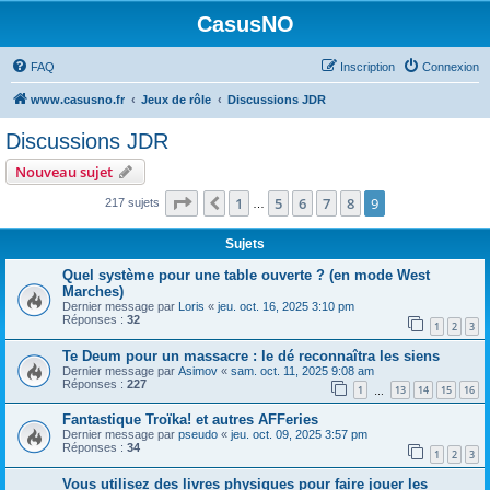
CasusNO
FAQ
Inscription
Connexion
www.casusno.fr
Jeux de rôle
Discussions JDR
Discussions JDR
Nouveau sujet
Page
9
sur
9
1
5
6
7
8
9
Précédent
217 sujets
…
Sujets
Quel système pour une table ouverte ? (en mode West
Marches)
Dernier message par
Loris
«
jeu. oct. 16, 2025 3:10 pm
Réponses :
32
1
2
3
Te Deum pour un massacre : le dé reconnaîtra les siens
Dernier message par
Asimov
«
sam. oct. 11, 2025 9:08 am
Réponses :
227
1
13
14
15
16
…
Fantastique Troïka! et autres AFFeries
Dernier message par
pseudo
«
jeu. oct. 09, 2025 3:57 pm
Réponses :
34
1
2
3
Vous utilisez des livres physiques pour faire jouer les