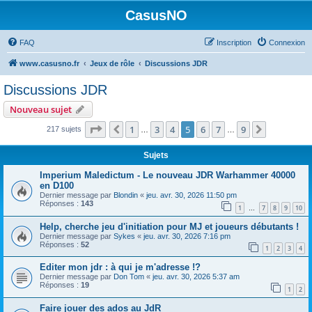
CasusNO
FAQ
Inscription
Connexion
www.casusno.fr
Jeux de rôle
Discussions JDR
Discussions JDR
Nouveau sujet
Page
5
sur
9
1
3
4
5
6
7
9
Précédent
Suivant
217 sujets
…
…
Sujets
Imperium Maledictum - Le nouveau JDR Warhammer 40000
en D100
Dernier message par
Blondin
«
jeu. avr. 30, 2026 11:50 pm
Réponses :
143
1
7
8
9
10
…
Help, cherche jeu d'initiation pour MJ et joueurs débutants !
Dernier message par
Sykes
«
jeu. avr. 30, 2026 7:16 pm
Réponses :
52
1
2
3
4
Editer mon jdr : à qui je m'adresse !?
Dernier message par
Don Tom
«
jeu. avr. 30, 2026 5:37 am
Réponses :
19
1
2
Faire jouer des ados au JdR