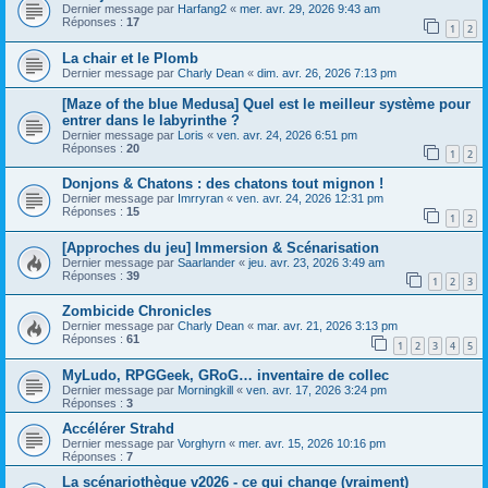
Dernier message par
Harfang2
«
mer. avr. 29, 2026 9:43 am
Réponses :
17
1
2
La chair et le Plomb
Dernier message par
Charly Dean
«
dim. avr. 26, 2026 7:13 pm
[Maze of the blue Medusa] Quel est le meilleur système pour
entrer dans le labyrinthe ?
Dernier message par
Loris
«
ven. avr. 24, 2026 6:51 pm
Réponses :
20
1
2
Donjons & Chatons : des chatons tout mignon !
Dernier message par
Imrryran
«
ven. avr. 24, 2026 12:31 pm
Réponses :
15
1
2
[Approches du jeu] Immersion & Scénarisation
Dernier message par
Saarlander
«
jeu. avr. 23, 2026 3:49 am
Réponses :
39
1
2
3
Zombicide Chronicles
Dernier message par
Charly Dean
«
mar. avr. 21, 2026 3:13 pm
Réponses :
61
1
2
3
4
5
MyLudo, RPGGeek, GRoG… inventaire de collec
Dernier message par
Morningkill
«
ven. avr. 17, 2026 3:24 pm
Réponses :
3
Accélérer Strahd
Dernier message par
Vorghyrn
«
mer. avr. 15, 2026 10:16 pm
Réponses :
7
La scénariothèque v2026 - ce qui change (vraiment)