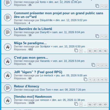
Dernier message par
fonto
«
dim. avr. 12, 2026 11:06 pm
Réponses :
25
1
2
Comment présenter mon projet pour un grand public sans
être un co**ard
Dernier message par
DéquiVrille
«
dim. avr. 12, 2026 9:02 pm
Réponses :
4
La Bannière de la Liberté
Dernier message par
Dany40
«
sam. avr. 11, 2026 9:04 pm
Réponses :
16
1
2
Méga 5e paradigme...
Dernier message par
Scriiiptor
«
ven. avr. 10, 2026 6:50 pm
Réponses :
682
1
43
44
45
46
…
C'est pas mon genre...
Dernier message par
Xaramis
«
ven. avr. 10, 2026 5:04 pm
Réponses :
41
1
2
3
JdR "légers" ? (Feel good RPG)
Dernier message par
Le merlock
«
jeu. avr. 09, 2026 9:00 am
Réponses :
60
1
2
3
4
5
Retour d'Annecy
Dernier message par
Don Tom
«
mer. avr. 08, 2026 7:26 pm
[Vendez-moi] Hawkmoon
Dernier message par
remoon
«
dim. avr. 05, 2026 11:38 pm
Réponses :
1028
1
66
67
68
69
…