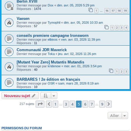
Berlin XVIII
Dernier message par
Dox
«
dim. avr. 05, 2026 5:29 pm
Réponses :
1474
1
96
97
98
99
…
Vaesen
Dernier message par
Tymophil
«
dim. avr. 05, 2026 10:33 am
Réponses :
57
1
2
3
4
conseils premiere campagne Ironsworn
Dernier message par
elbixos
«
ven. avr. 03, 2026 11:39 pm
Réponses :
11
Communauté JDR Maverick
Dernier message par
Toka
«
jeu. avr. 02, 2026 11:26 pm
[Mutant Year Zero] Mutantis Mutandis
Dernier message par
kridenow
«
mer. avr. 01, 2026 3:54 pm
Réponses :
40
1
2
3
BARBARES ! 2e édition en français
Dernier message par
OSR
«
sam. mars 28, 2026 8:19 am
Réponses :
10
Nouveau sujet
Page
5
sur
9
1
3
4
5
6
7
9
Précédent
Suivant
217 sujets
…
…
Aller
PERMISSIONS DU FORUM