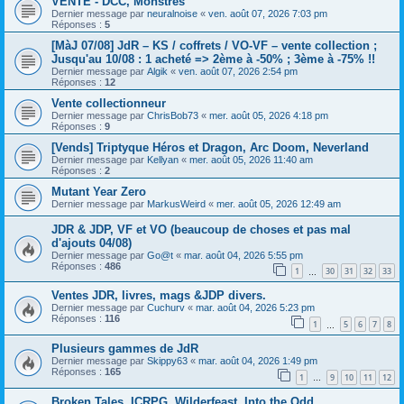
VENTE - DCC, Monstres
Dernier message par
neuralnoise
«
ven. août 07, 2026 7:03 pm
Réponses :
5
[MàJ 07/08] JdR – KS / coffrets / VO-VF – vente collection ;
Jusqu'au 10/08 : 1 acheté => 2ème à -50% ; 3ème à -75% !!
Dernier message par
Algik
«
ven. août 07, 2026 2:54 pm
Réponses :
12
Vente collectionneur
Dernier message par
ChrisBob73
«
mer. août 05, 2026 4:18 pm
Réponses :
9
[Vends] Triptyque Héros et Dragon, Arc Doom, Neverland
Dernier message par
Kellyan
«
mer. août 05, 2026 11:40 am
Réponses :
2
Mutant Year Zero
Dernier message par
MarkusWeird
«
mer. août 05, 2026 12:49 am
JDR & JDP, VF et VO (beaucoup de choses et pas mal
d'ajouts 04/08)
Dernier message par
Go@t
«
mar. août 04, 2026 5:55 pm
Réponses :
486
1
30
31
32
33
…
Ventes JDR, livres, mags &JDP divers.
Dernier message par
Cuchurv
«
mar. août 04, 2026 5:23 pm
Réponses :
116
1
5
6
7
8
…
Plusieurs gammes de JdR
Dernier message par
Skippy63
«
mar. août 04, 2026 1:49 pm
Réponses :
165
1
9
10
11
12
…
Broken Tales, ICRPG, Wilderfeast, Into the Odd