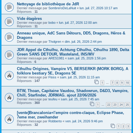
Nettoyage de bibliothèque de JdR
Dernier message par
SombreroDeLaNuit
«
lun. juil. 27, 2026 10:17 am
Réponses :
11
Vide étagères
Dernier message par
bobo
«
lun. juil. 27, 2026 12:00 am
Réponses :
11
Anneau unique, AdC Sans Détours, DD5, Dragons, Héros &
Dragons
Dernier message par
Tholgren
«
dim. juil. 26, 2026 2:44 pm
JDR Appel de Cthulhu, Achtung Cthulhu, Cthulhu 1890, Delta
Green SANS DETOUR, Wasteland, INS/MV
Dernier message par
ARES1981
«
sam. juil. 25, 2026 1:56 pm
Réponses :
6
Cthulhu Origines, Vampire V5, BERSERKR (MORK BORG), A
folklore bestiary 5E, Dragons 5E
Dernier message par
Floss
«
sam. juil. 25, 2026 11:15 am
Réponses :
147
1
7
8
9
10
…
BTW, Thoan, Capitaine Vaudou, Shadowrun, D&D3, Vampire,
Chill, Starfinder, JDRMAG. ajout 22/06/2026
Dernier message par
teufeu
«
sam. juil. 25, 2026 7:45 am
Réponses :
360
1
22
23
24
25
…
[vente]Brancalonia+l'empire contre-claque, Eclipse Phase,
7eme mer, zweihander
Dernier message par
Robberto
«
ven. juil. 24, 2026 9:46 pm
Réponses :
32
1
2
3