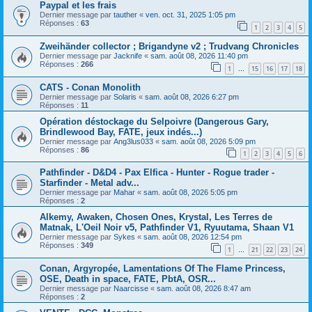
Paypal et les frais
Dernier message par
tauther
«
ven. oct. 31, 2025 1:05 pm
Réponses :
63
1
2
3
4
5
Zweihänder collector ; Brigandyne v2 ; Trudvang Chronicles
Dernier message par
Jacknife
«
sam. août 08, 2026 11:40 pm
Réponses :
266
1
15
16
17
18
…
CATS - Conan Monolith
Dernier message par
Solaris
«
sam. août 08, 2026 6:27 pm
Réponses :
11
Opération déstockage du Selpoivre (Dangerous Gary,
Brindlewood Bay, FATE, jeux indés...)
Dernier message par
Ang3lus033
«
sam. août 08, 2026 5:09 pm
Réponses :
86
1
2
3
4
5
6
Pathfinder - D&D4 - Pax Elfica - Hunter - Rogue trader -
Starfinder - Metal adv...
Dernier message par
Mahar
«
sam. août 08, 2026 5:05 pm
Réponses :
2
Alkemy, Awaken, Chosen Ones, Krystal, Les Terres de
Matnak, L'Oeil Noir v5, Pathfinder V1, Ryuutama, Shaan V1
Dernier message par
Sykes
«
sam. août 08, 2026 12:54 pm
Réponses :
349
1
21
22
23
24
…
Conan, Argyropée, Lamentations Of The Flame Princess,
OSE, Death in space, FATE, PbtA, OSR...
Dernier message par
Naarcisse
«
sam. août 08, 2026 8:47 am
Réponses :
2