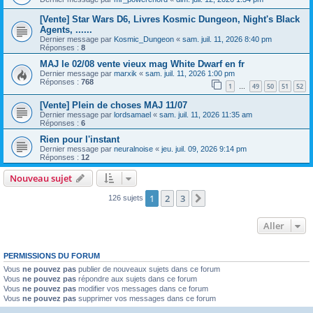
[Vente] Star Wars D6, Livres Kosmic Dungeon, Night's Black
Agents, ......
Dernier message par
Kosmic_Dungeon
«
sam. juil. 11, 2026 8:40 pm
Réponses :
8
MAJ le 02/08 vente vieux mag White Dwarf en fr
Dernier message par
marxik
«
sam. juil. 11, 2026 1:00 pm
Réponses :
768
1
49
50
51
52
…
[Vente] Plein de choses MAJ 11/07
Dernier message par
lordsamael
«
sam. juil. 11, 2026 11:35 am
Réponses :
6
Rien pour l'instant
Dernier message par
neuralnoise
«
jeu. juil. 09, 2026 9:14 pm
Réponses :
12
Nouveau sujet
1
2
3
Suivant
126 sujets
Aller
PERMISSIONS DU FORUM
Vous
ne pouvez pas
publier de nouveaux sujets dans ce forum
Vous
ne pouvez pas
répondre aux sujets dans ce forum
Vous
ne pouvez pas
modifier vos messages dans ce forum
Vous
ne pouvez pas
supprimer vos messages dans ce forum