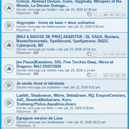
Critical, Abstract Donjon, Icons, Stygmata, Whispers of the
Woods, Le Dernier Outrage...
Dernier message par
Gridal
«
ven. juil. 24, 2026 12:36 pm
Réponses :
750
1
48
49
50
51
…
Argyropée - livres de base + deux scénarios
Dernier message par
bebecyanure
«
jeu. juil. 23, 2026 6:55 pm
Réponses :
2
[MAJ & BAISSE DE PRIX] AD&D/TSR : DL SAGA, Mystara,
Master/Immortals, Spellbound, Spelljammer, D&D3,
Cyberpunk, BD
Dernier message par
Ivylux
«
jeu. juil. 23, 2026 10:16 am
Réponses :
207
1
11
12
13
14
…
[en Pause]Kawaïens, SIG, Five Torches Deep, Héros et
Dragons- MAJ 25/07/2026
Dernier message par
Ghorin
«
jeu. juil. 23, 2026 1:14 am
Réponses :
281
1
16
17
18
19
…
Je vends Anoë et talislanta
Dernier message par
soulclone
«
mer. juil. 22, 2026 9:31 pm
Laelith, Shadowrun, Würm, DeltaGreen, RQ, EmpireCerisiers,
AdC, Beasts&Barbarians, Kuro,
Trudvang,Ptolus,Aquablue,divers
Dernier message par
Bonx
«
mer. juil. 22, 2026 4:29 pm
Réponses :
10
Egregore version de Luxe
Dernier message par
Jeudimaster
«
mer. juil. 22, 2026 10:21 am
Réponses :
2