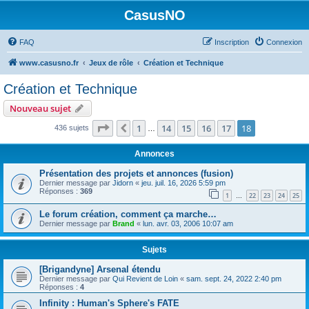
CasusNO
FAQ
Inscription
Connexion
www.casusno.fr
Jeux de rôle
Création et Technique
Création et Technique
Nouveau sujet
Page
18
sur
18
1
14
15
16
17
18
Précédent
436 sujets
…
Annonces
Présentation des projets et annonces (fusion)
Dernier message par
Jidorn
«
jeu. juil. 16, 2026 5:59 pm
Réponses :
369
1
22
23
24
25
…
Le forum création, comment ça marche…
Dernier message par
Brand
«
lun. avr. 03, 2006 10:07 am
Sujets
[Brigandyne] Arsenal étendu
Dernier message par
Qui Revient de Loin
«
sam. sept. 24, 2022 2:40 pm
Réponses :
4
Infinity : Human's Sphere's FATE