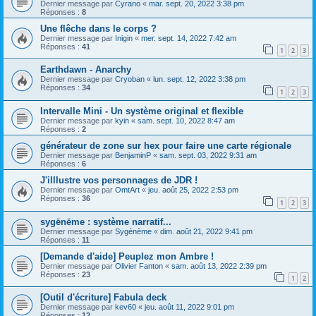
Dernier message par
Cyrano
«
mar. sept. 20, 2022 3:38 pm
Réponses :
8
Une flêche dans le corps ?
Dernier message par
Inigin
«
mer. sept. 14, 2022 7:42 am
Réponses :
41
1
2
3
Earthdawn - Anarchy
Dernier message par
Cryoban
«
lun. sept. 12, 2022 3:38 pm
Réponses :
34
1
2
3
Intervalle Mini - Un système original et flexible
Dernier message par
kyin
«
sam. sept. 10, 2022 8:47 am
Réponses :
2
générateur de zone sur hex pour faire une carte régionale
Dernier message par
BenjaminP
«
sam. sept. 03, 2022 9:31 am
Réponses :
6
J'illlustre vos personnages de JDR !
Dernier message par
OmtArt
«
jeu. août 25, 2022 2:53 pm
Réponses :
36
1
2
3
sygēnēme : système narratif...
Dernier message par
Sygénème
«
dim. août 21, 2022 9:41 pm
Réponses :
11
[Demande d'aide] Peuplez mon Ambre !
Dernier message par
Olivier Fanton
«
sam. août 13, 2022 2:39 pm
Réponses :
23
1
2
[Outil d'écriture] Fabula deck
Dernier message par
kev60
«
jeu. août 11, 2022 9:01 pm
Réponses :
12