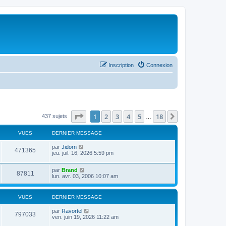
Inscription
Connexion
Page
1
sur
18
1
2
3
4
5
18
Suivant
437 sujets
…
VUES
DERNIER MESSAGE
par
Jidorn
471365
jeu. juil. 16, 2026 5:59 pm
par
Brand
87811
lun. avr. 03, 2006 10:07 am
VUES
DERNIER MESSAGE
par
Ravortel
797033
ven. juin 19, 2026 11:22 am