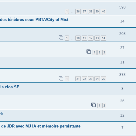
590
1
36
37
38
39
40
…
 des ténèbres sous PBTA/City of Mist
14
208
1
10
11
12
13
14
…
37
1
2
3
11
373
1
21
22
23
24
25
…
uis clos SF
3
26
1
2
vé
12
 de JDR avec MJ IA et mémoire persistante
7