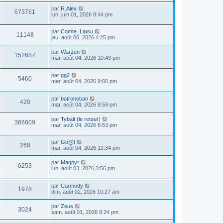
par
R.Alex
673761
lun. juin 01, 2026 8:44 pm
par
Comte_Latsu
11148
jeu. août 06, 2026 4:25 pm
par
Warzen
152687
mar. août 04, 2026 10:43 pm
par
gg2
5460
mar. août 04, 2026 9:00 pm
par
batronoban
420
mar. août 04, 2026 8:59 pm
par
Tybalt (le retour)
366609
mar. août 04, 2026 8:53 pm
par
Go@t
268
mar. août 04, 2026 12:34 pm
par
Magnyr
6253
lun. août 03, 2026 3:56 pm
par
Carmody
1978
dim. août 02, 2026 10:27 am
par
Zeus
3024
sam. août 01, 2026 8:24 pm