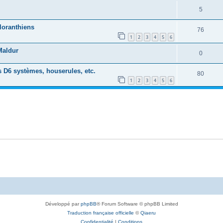
5
loranthiens
76
1
2
3
4
5
6
Maldur
0
 D6 systèmes, houserules, etc.
80
1
2
3
4
5
6
Développé par
phpBB
® Forum Software © phpBB Limited
Traduction française officielle
©
Qiaeru
Confidentialité
|
Conditions