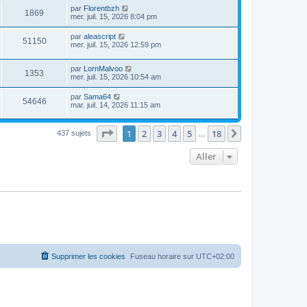
par
Florentbzh
1869
mer. juil. 15, 2026 8:04 pm
par
aleascript
51150
mer. juil. 15, 2026 12:59 pm
par
LornMalvoo
1353
mer. juil. 15, 2026 10:54 am
par
Sama64
54646
mar. juil. 14, 2026 11:15 am
Page
1
sur
18
1
2
3
4
5
18
Suivant
437 sujets
…
Aller
Supprimer les cookies
Fuseau horaire sur
UTC+02:00