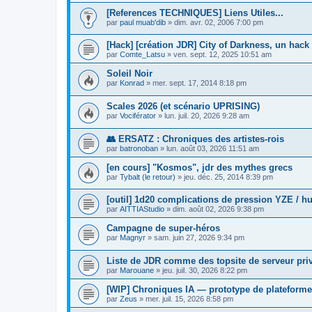
[References TECHNIQUES] Liens Utiles...
par
paul muab'dib
»
dim. avr. 02, 2006 7:00 pm
[Hack] [création JDR] City of Darkness, un hack
par
Comte_Latsu
»
ven. sept. 12, 2025 10:51 am
Soleil Noir
par
Konrad
»
mer. sept. 17, 2014 8:18 pm
Scales 2026 (et scénario UPRISING)
par
Vociférator
»
lun. juil. 20, 2026 9:28 am
👥 ERSATZ : Chroniques des artistes-rois
par
batronoban
»
lun. août 03, 2026 11:51 am
[en cours] "Kosmos", jdr des mythes grecs
par
Tybalt (le retour)
»
jeu. déc. 25, 2014 8:39 pm
[outil] 1d20 complications de pression YZE / h
par
AITTIAStudio
»
dim. août 02, 2026 9:38 pm
Campagne de super-héros
par
Magnyr
»
sam. juin 27, 2026 9:34 pm
Liste de JDR comme des topsite de serveur pri
par
Marouane
»
jeu. juil. 30, 2026 8:22 pm
[WIP] Chroniques IA — prototype de plateforme
par
Zeus
»
mer. juil. 15, 2026 8:58 pm