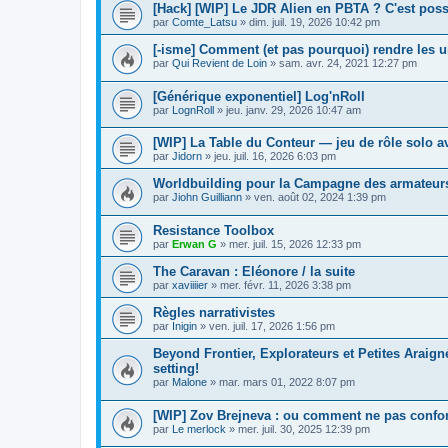
[Hack] [WIP] Le JDR Alien en PBTA ? C'est poss
par
Comte_Latsu
»
dim. juil. 19, 2026 10:42 pm
[-isme] Comment (et pas pourquoi) rendre les un
par
Qui Revient de Loin
»
sam. avr. 24, 2021 12:27 pm
[Générique exponentiel] Log'nRoll
par
LognRoll
»
jeu. janv. 29, 2026 10:47 am
[WIP] La Table du Conteur — jeu de rôle solo a
par
Jidorn
»
jeu. juil. 16, 2026 6:03 pm
Worldbuilding pour la Campagne des armateur
par
Jiohn Guilliann
»
ven. août 02, 2024 1:39 pm
Resistance Toolbox
par
Erwan G
»
mer. juil. 15, 2026 12:33 pm
The Caravan : Eléonore / la suite
par
xaviiiier
»
mer. févr. 11, 2026 3:38 pm
Règles narrativistes
par
Inigin
»
ven. juil. 17, 2026 1:56 pm
Beyond Frontier, Explorateurs et Petites Araig
setting!
par
Malone
»
mar. mars 01, 2022 8:07 pm
[WIP] Zov Brejneva : ou comment ne pas confo
par
Le merlock
»
mer. juil. 30, 2025 12:39 pm