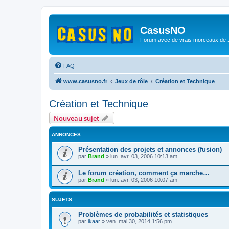
CasusNO
Forum avec de vrais morceaux de
FAQ
www.casusno.fr
Jeux de rôle
Création et Technique
Création et Technique
Nouveau sujet
ANNONCES
Présentation des projets et annonces (fusion)
par
Brand
»
lun. avr. 03, 2006 10:13 am
Le forum création, comment ça marche…
par
Brand
»
lun. avr. 03, 2006 10:07 am
SUJETS
Problèmes de probabilités et statistiques
par
ikaar
»
ven. mai 30, 2014 1:56 pm