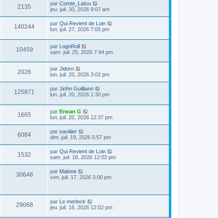
par
Comte_Latsu
2135
jeu. juil. 30, 2026 9:07 am
par
Qui Revient de Loin
140244
lun. juil. 27, 2026 7:05 pm
par
LognRoll
10459
sam. juil. 25, 2026 7:44 pm
par
Jidorn
2026
lun. juil. 20, 2026 3:02 pm
par
Jiohn Guilliann
125871
lun. juil. 20, 2026 1:30 pm
par
Erwan G
1665
lun. juil. 20, 2026 12:37 pm
par
xaviiiier
6084
dim. juil. 19, 2026 5:57 pm
par
Qui Revient de Loin
1532
sam. juil. 18, 2026 12:02 pm
par
Malone
30648
ven. juil. 17, 2026 3:00 pm
par
Le merlock
29068
jeu. juil. 16, 2026 12:02 pm