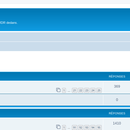
 JDR dedans.
RÉPONSES
369
1
21
22
23
24
25
…
0
RÉPONSES
1410
1
91
92
93
94
95
…