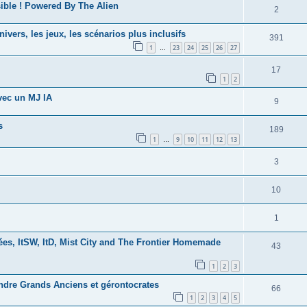
ible ! Powered By The Alien
2
ivers, les jeux, les scénarios plus inclusifs
391
1
23
24
25
26
27
…
17
1
2
vec un MJ IA
9
s
189
1
9
10
11
12
13
…
3
10
1
nées, ItSW, ItD, Mist City and The Frontier Homemade
43
1
2
3
ndre Grands Anciens et gérontocrates
66
1
2
3
4
5