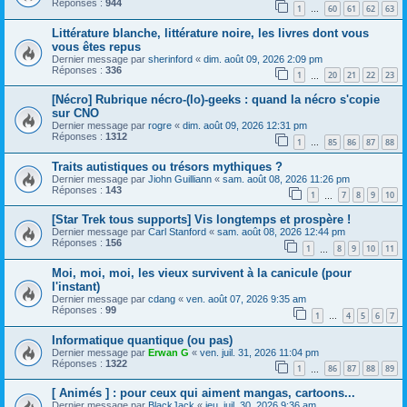
Réponses :
944
1
60
61
62
63
…
Littérature blanche, littérature noire, les livres dont vous
vous êtes repus
Dernier message par
sherinford
«
dim. août 09, 2026 2:09 pm
Réponses :
336
1
20
21
22
23
…
[Nécro] Rubrique nécro-(lo)-geeks : quand la nécro s'copie
sur CNO
Dernier message par
rogre
«
dim. août 09, 2026 12:31 pm
Réponses :
1312
1
85
86
87
88
…
Traits autistiques ou trésors mythiques ?
Dernier message par
Jiohn Guilliann
«
sam. août 08, 2026 11:26 pm
Réponses :
143
1
7
8
9
10
…
[Star Trek tous supports] Vis longtemps et prospère !
Dernier message par
Carl Stanford
«
sam. août 08, 2026 12:44 pm
Réponses :
156
1
8
9
10
11
…
Moi, moi, moi, les vieux survivent à la canicule (pour
l'instant)
Dernier message par
cdang
«
ven. août 07, 2026 9:35 am
Réponses :
99
1
4
5
6
7
…
Informatique quantique (ou pas)
Dernier message par
Erwan G
«
ven. juil. 31, 2026 11:04 pm
Réponses :
1322
1
86
87
88
89
…
[ Animés ] : pour ceux qui aiment mangas, cartoons...
Dernier message par
BlackJack
«
jeu. juil. 30, 2026 9:36 am