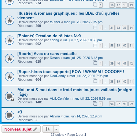
Réponses :
274
1
16
17
18
19
…
Illustrés & romans graphiques : les BDs, d'où qu'elles
viennent
Dernier message par
tauther
«
mar. juil. 28, 2026 2:35 pm
Réponses :
499
1
31
32
33
34
…
[Enfants] Création de rôlistes Nv0
Dernier message par
cdang
«
lun. juil. 27, 2026 10:56 pm
Réponses :
902
1
58
59
60
61
…
[Sports] Avec ou sans medaille
Dernier message par
Rosco
«
sam. juil. 25, 2026 3:43 pm
Réponses :
619
1
39
40
41
42
…
[Super-héros tous supports] POW ! WHAMM ! OOOOFF !
Dernier message par
DocDandy
«
mer. juil. 22, 2026 7:08 pm
Réponses :
604
1
38
39
40
41
…
Moi, moi & moi dans le froid mais toujours vaillants (malgré
l'âge)
Dernier message par
VigiloConfido
«
mer. juil. 22, 2026 8:59 am
Réponses :
1481
1
96
97
98
99
…
<3
Dernier message par
Alayna
«
dim. juin 14, 2026 1:19 pm
Réponses :
2
Nouveau sujet
17 sujets • Page
1
sur
1