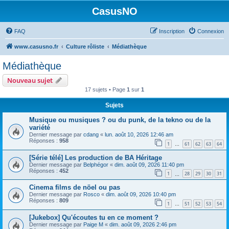
CasusNO
FAQ
Inscription
Connexion
www.casusno.fr
Culture rôliste
Médiathèque
Médiathèque
Nouveau sujet
17 sujets • Page
1
sur
1
Sujets
Musique ou musiques ? ou du punk, de la tekno ou de la
variété
Dernier message par
cdang
«
lun. août 10, 2026 12:46 am
Réponses :
958
1
61
62
63
64
…
[Série télé] Les production de BA Héritage
Dernier message par
Belphégor
«
dim. août 09, 2026 11:40 pm
Réponses :
452
1
28
29
30
31
…
Cinema films de nöel ou pas
Dernier message par
Rosco
«
dim. août 09, 2026 10:40 pm
Réponses :
809
1
51
52
53
54
…
[Jukebox] Qu'écoutes tu en ce moment ?
Dernier message par
Paige M
«
dim. août 09, 2026 2:46 pm