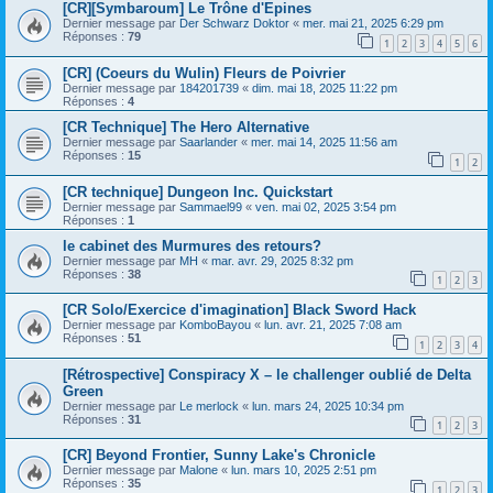
[CR][Symbaroum] Le Trône d'Epines
Dernier message par
Der Schwarz Doktor
«
mer. mai 21, 2025 6:29 pm
Réponses :
79
1
2
3
4
5
6
[CR] (Coeurs du Wulin) Fleurs de Poivrier
Dernier message par
184201739
«
dim. mai 18, 2025 11:22 pm
Réponses :
4
[CR Technique] The Hero Alternative
Dernier message par
Saarlander
«
mer. mai 14, 2025 11:56 am
Réponses :
15
1
2
[CR technique] Dungeon Inc. Quickstart
Dernier message par
Sammael99
«
ven. mai 02, 2025 3:54 pm
Réponses :
1
le cabinet des Murmures des retours?
Dernier message par
MH
«
mar. avr. 29, 2025 8:32 pm
Réponses :
38
1
2
3
[CR Solo/Exercice d'imagination] Black Sword Hack
Dernier message par
KomboBayou
«
lun. avr. 21, 2025 7:08 am
Réponses :
51
1
2
3
4
[Rétrospective] Conspiracy X – le challenger oublié de Delta
Green
Dernier message par
Le merlock
«
lun. mars 24, 2025 10:34 pm
Réponses :
31
1
2
3
[CR] Beyond Frontier, Sunny Lake's Chronicle
Dernier message par
Malone
«
lun. mars 10, 2025 2:51 pm
Réponses :
35
1
2
3