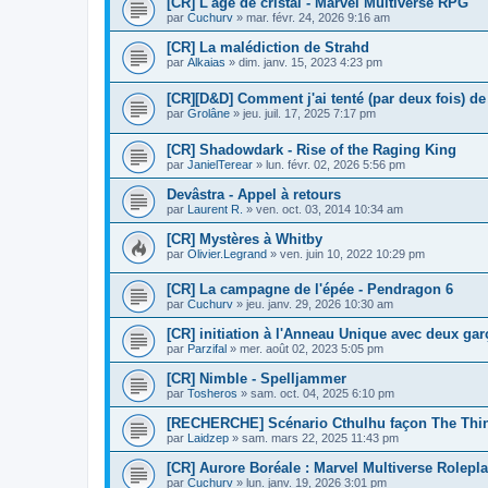
[CR] L'âge de cristal - Marvel Multiverse RPG
par
Cuchurv
»
mar. févr. 24, 2026 9:16 am
[CR] La malédiction de Strahd
par
Alkaias
»
dim. janv. 15, 2023 4:23 pm
[CR][D&D] Comment j'ai tenté (par deux fois) d
par
Grolâne
»
jeu. juil. 17, 2025 7:17 pm
[CR] Shadowdark - Rise of the Raging King
par
JanielTerear
»
lun. févr. 02, 2026 5:56 pm
Devâstra - Appel à retours
par
Laurent R.
»
ven. oct. 03, 2014 10:34 am
[CR] Mystères à Whitby
par
Olivier.Legrand
»
ven. juin 10, 2022 10:29 pm
[CR] La campagne de l'épée - Pendragon 6
par
Cuchurv
»
jeu. janv. 29, 2026 10:30 am
[CR] initiation à l'Anneau Unique avec deux garç
par
Parzifal
»
mer. août 02, 2023 5:05 pm
[CR] Nimble - Spelljammer
par
Tosheros
»
sam. oct. 04, 2025 6:10 pm
[RECHERCHE] Scénario Cthulhu façon The Thi
par
Laidzep
»
sam. mars 22, 2025 11:43 pm
[CR] Aurore Boréale : Marvel Multiverse Rolep
par
Cuchurv
»
lun. janv. 19, 2026 3:01 pm