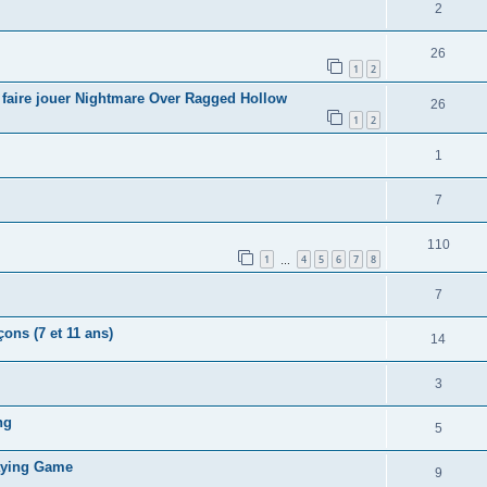
2
26
1
2
e faire jouer Nightmare Over Ragged Hollow
26
1
2
1
7
110
1
4
5
6
7
8
…
7
ons (7 et 11 ans)
14
3
ng
5
laying Game
9