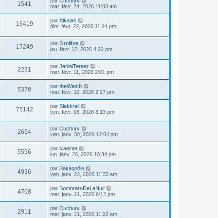
par
Cuchurv
1541
mar. févr. 24, 2026 11:08 am
par
Alkaias
16419
dim. févr. 22, 2026 11:24 pm
par
Grolâne
17249
jeu. févr. 12, 2026 4:22 pm
par
JanielTerear
2231
mer. févr. 11, 2026 2:01 pm
par
theWatch
5378
mar. févr. 10, 2026 2:27 pm
par
Blakkrall
75142
ven. févr. 06, 2026 8:13 pm
par
Cuchurv
2654
ven. janv. 30, 2026 12:54 pm
par
slaeinte
5556
lun. janv. 26, 2026 10:34 pm
par
Sakagnôle
4936
ven. janv. 23, 2026 11:33 am
par
SombreroDeLaNuit
4708
mer. janv. 21, 2026 6:12 pm
par
Cuchurv
2911
mer. janv. 21, 2026 11:22 am