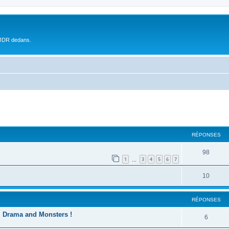
 JDR dedans.
RÉPONSES
98
1
3
4
5
6
7
…
10
RÉPONSES
, Drama and Monsters !
6