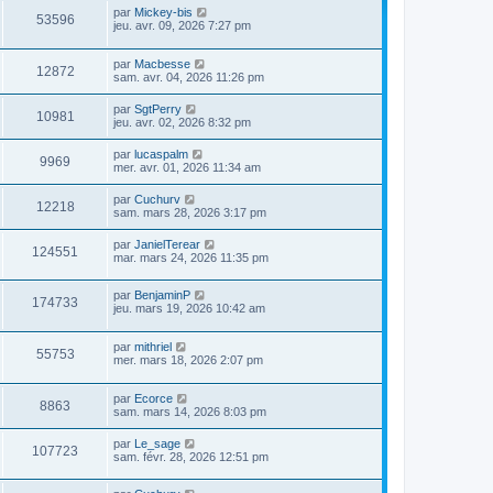
par
Mickey-bis
53596
jeu. avr. 09, 2026 7:27 pm
par
Macbesse
12872
sam. avr. 04, 2026 11:26 pm
par
SgtPerry
10981
jeu. avr. 02, 2026 8:32 pm
par
lucaspalm
9969
mer. avr. 01, 2026 11:34 am
par
Cuchurv
12218
sam. mars 28, 2026 3:17 pm
par
JanielTerear
124551
mar. mars 24, 2026 11:35 pm
par
BenjaminP
174733
jeu. mars 19, 2026 10:42 am
par
mithriel
55753
mer. mars 18, 2026 2:07 pm
par
Ecorce
8863
sam. mars 14, 2026 8:03 pm
par
Le_sage
107723
sam. févr. 28, 2026 12:51 pm