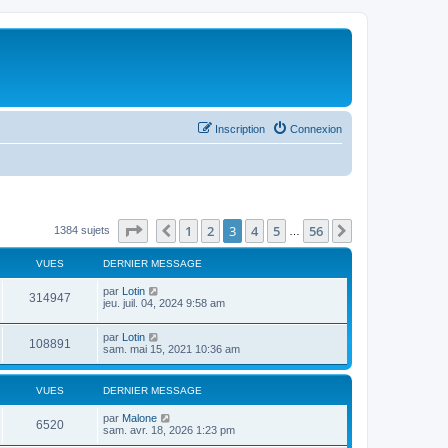
Inscription
Connexion
Page
3
sur
56
1
2
3
4
5
56
Précédent
Suivant
1384 sujets
…
VUES
DERNIER MESSAGE
par
Lotin
314947
jeu. juil. 04, 2024 9:58 am
par
Lotin
108891
sam. mai 15, 2021 10:36 am
VUES
DERNIER MESSAGE
par
Malone
6520
sam. avr. 18, 2026 1:23 pm