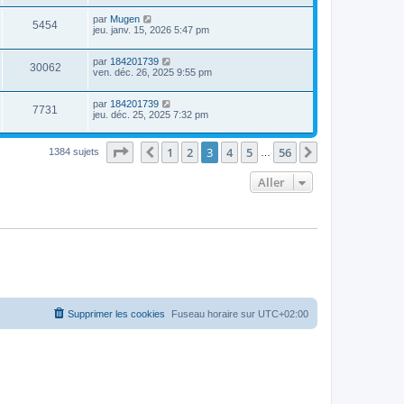
par
Mugen
5454
jeu. janv. 15, 2026 5:47 pm
par
184201739
30062
ven. déc. 26, 2025 9:55 pm
par
184201739
7731
jeu. déc. 25, 2025 7:32 pm
Page
3
sur
56
1
2
3
4
5
56
Précédent
Suivant
1384 sujets
…
Aller
Supprimer les cookies
Fuseau horaire sur
UTC+02:00