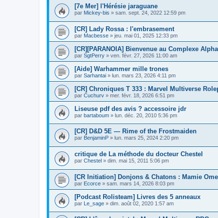
[7e Mer] l'Hérésie jaraguane
par
Mickey-bis
»
sam. sept. 24, 2022 12:59 pm
[CR] Lady Rossa : l'embrasement
par
Macbesse
»
jeu. mai 01, 2025 12:33 pm
[CR][PARANOIA] Bienvenue au Complexe Alpha (
par
SgtPerry
»
ven. févr. 27, 2026 11:00 am
[Aide] Warhammer mille trones
par
Sarhantai
»
lun. mars 23, 2026 4:11 pm
[CR] Chroniques T 333 : Marvel Multiverse Rol
par
Cuchurv
»
mer. févr. 18, 2026 6:51 pm
Liseuse pdf des avis ? accessoire jdr
par
bartaboum
»
lun. déc. 20, 2010 5:36 pm
[CR] D&D 5E — Rime of the Frostmaiden
par
BenjaminP
»
lun. mars 25, 2024 2:20 pm
critique de La méthode du docteur Chestel
par
Chestel
»
dim. mai 15, 2011 5:06 pm
[CR Initiation] Donjons & Chatons : Mamie Omel
par
Ecorce
»
sam. mars 14, 2026 8:03 pm
[Podcast Rolisteam] Livres des 5 anneaux
par
Le_sage
»
dim. août 02, 2020 1:57 am