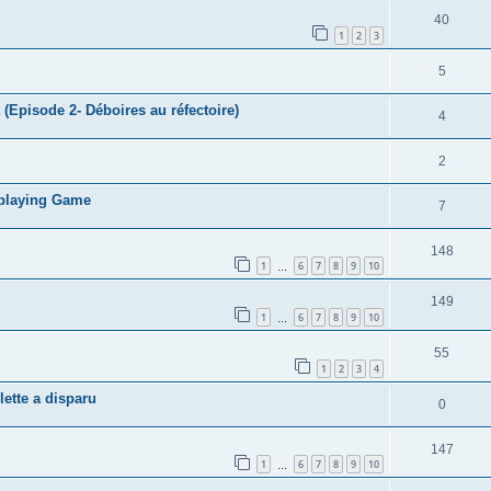
40
1
2
3
5
Episode 2- Déboires au réfectoire)
4
2
eplaying Game
7
148
1
6
7
8
9
10
…
149
1
6
7
8
9
10
…
55
1
2
3
4
ette a disparu
0
147
1
6
7
8
9
10
…