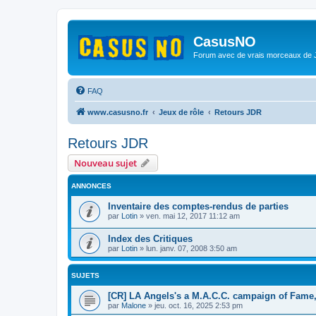
CasusNO
Forum avec de vrais morceaux de
FAQ
www.casusno.fr
Jeux de rôle
Retours JDR
Retours JDR
Nouveau sujet
ANNONCES
Inventaire des comptes-rendus de parties
par
Lotin
»
ven. mai 12, 2017 11:12 am
Index des Critiques
par
Lotin
»
lun. janv. 07, 2008 3:50 am
SUJETS
[CR] LA Angels's a M.A.C.C. campaign of Fame
par
Malone
»
jeu. oct. 16, 2025 2:53 pm