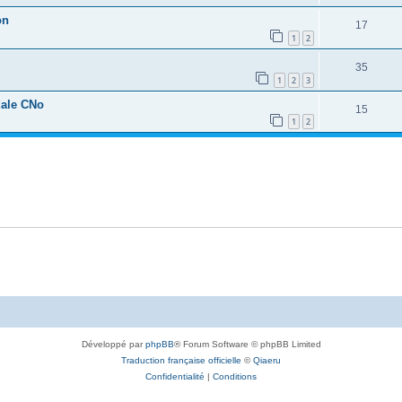
on
17
1
2
35
1
2
3
dale CNo
15
1
2
Développé par
phpBB
® Forum Software © phpBB Limited
Traduction française officielle
©
Qiaeru
Confidentialité
|
Conditions