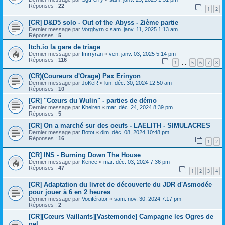
Réponses :
22
1
2
[CR] D&D5 solo - Out of the Abyss - 2ième partie
Dernier message par
Vorghyrn
«
sam. janv. 11, 2025 1:13 am
Réponses :
5
Itch.io la gare de triage
Dernier message par
Imrryran
«
ven. janv. 03, 2025 5:14 pm
Réponses :
116
1
5
6
7
8
…
(CR)(Coureurs d'Orage) Pax Erinyon
Dernier message par
JoKeR
«
lun. déc. 30, 2024 12:50 am
Réponses :
10
[CR] "Cœurs du Wulin" - parties de démo
Dernier message par
Khelren
«
mar. déc. 24, 2024 8:39 pm
Réponses :
5
[CR] On a marché sur des oeufs - LAELITH - SIMULACRES
Dernier message par
Botot
«
dim. déc. 08, 2024 10:48 pm
Réponses :
16
1
2
[CR] INS - Burning Down The House
Dernier message par
Kence
«
mar. déc. 03, 2024 7:36 pm
Réponses :
47
1
2
3
4
[CR] Adaptation du livret de découverte du JDR d'Asmodée
pour jouer à 6 en 2 heures
Dernier message par
Vociférator
«
sam. nov. 30, 2024 7:17 pm
Réponses :
2
[CR][Cœurs Vaillants][Vastemonde] Campagne les Ogres de
gel