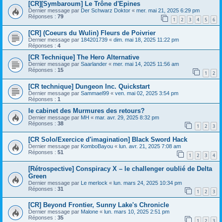
[CR][Symbaroum] Le Trône d'Epines
Dernier message par
Der Schwarz Doktor
«
mer. mai 21, 2025 6:29 pm
Réponses :
79
1
2
3
4
5
6
[CR] (Coeurs du Wulin) Fleurs de Poivrier
Dernier message par
184201739
«
dim. mai 18, 2025 11:22 pm
Réponses :
4
[CR Technique] The Hero Alternative
Dernier message par
Saarlander
«
mer. mai 14, 2025 11:56 am
Réponses :
15
1
2
[CR technique] Dungeon Inc. Quickstart
Dernier message par
Sammael99
«
ven. mai 02, 2025 3:54 pm
Réponses :
1
le cabinet des Murmures des retours?
Dernier message par
MH
«
mar. avr. 29, 2025 8:32 pm
Réponses :
38
1
2
3
[CR Solo/Exercice d'imagination] Black Sword Hack
Dernier message par
KomboBayou
«
lun. avr. 21, 2025 7:08 am
Réponses :
51
1
2
3
4
[Rétrospective] Conspiracy X – le challenger oublié de Delta
Green
Dernier message par
Le merlock
«
lun. mars 24, 2025 10:34 pm
Réponses :
31
1
2
3
[CR] Beyond Frontier, Sunny Lake's Chronicle
Dernier message par
Malone
«
lun. mars 10, 2025 2:51 pm
Réponses :
35
1
2
3