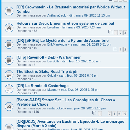
[CR] Crownstein - Le Braustein motorisé par Worlds Without
Number
Dernier message par
AnthariaJack
«
dim. mars 09, 2025 11:13 pm
Retours sur Dieux Ennemis et son systeme de combat
Dernier message par
Loludian
«
lun. mars 03, 2025 7:24 am
Réponses :
32
1
2
3
[CR] [SPIRE] Le Mystère de la Pyramide Assombrie
Dernier message par
ErikManAnLyr
«
sam. mars 01, 2025 5:51 pm
Réponses :
16
1
2
[Clip] Ravenloft - D&D - Warhammer
Dernier message par
Da-Soth
«
dim. févr. 16, 2025 2:36 am
Réponses :
4
The Electric State, Road Trip & jdr
Dernier message par
Gridal
«
sam. févr. 08, 2025 6:48 pm
Réponses :
6
[CR] Le Strade di Castorhage
Dernier message par
Malone
«
mer. févr. 05, 2025 3:25 pm
Réponses :
12
[Paorn-D&D5] Starter Set + Les Chroniques du Chaos =
Prélude au Chaos
Dernier message par
rastarocket
«
mar. janv. 28, 2025 1:16 pm
Réponses :
146
1
7
8
9
10
…
[CR][D&D5] Aventures en Eustiror : Episode 4, Le monarque
disparu (Mort à Xenia)
Dernier message par
SgtPerry
«
sam. janv. 25, 2025 1:31 pm