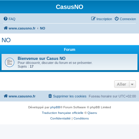
CasusNO
FAQ
Inscription
Connexion
www.casusno.fr
NO
NO
Forum
Bienvenue sur Casus NO
Pour découvrir, discuter du forum et se présenter.
Sujets :
17
Aller
www.casusno.fr
Supprimer les cookies
Fuseau horaire sur
UTC+02:00
Développé par
phpBB
® Forum Software © phpBB Limited
Traduction française officielle
©
Qiaeru
Confidentialité
|
Conditions