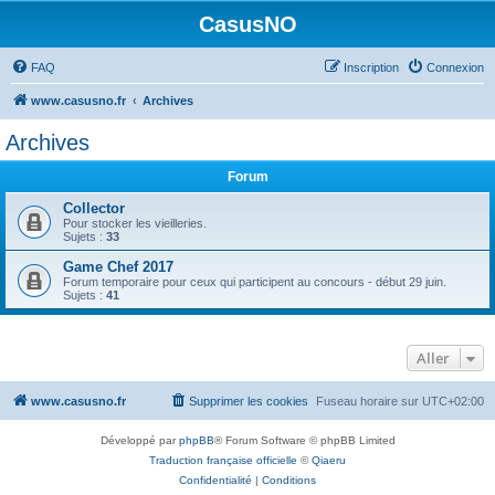
CasusNO
FAQ
Inscription
Connexion
www.casusno.fr
Archives
Archives
Forum
Collector
Pour stocker les vieilleries.
Sujets :
33
Game Chef 2017
Forum temporaire pour ceux qui participent au concours - début 29 juin.
Sujets :
41
Aller
www.casusno.fr
Supprimer les cookies
Fuseau horaire sur
UTC+02:00
Développé par
phpBB
® Forum Software © phpBB Limited
Traduction française officielle
©
Qiaeru
Confidentialité
|
Conditions