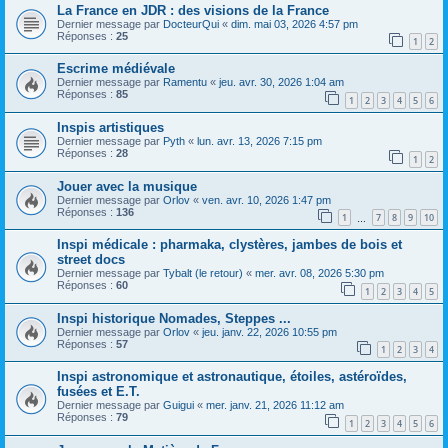
La France en JDR : des visions de la France
Dernier message par
DocteurQui
«
dim. mai 03, 2026 4:57 pm
Réponses :
25
1
2
Escrime médiévale
Dernier message par
Ramentu
«
jeu. avr. 30, 2026 1:04 am
Réponses :
85
1
2
3
4
5
6
Inspis artistiques
Dernier message par
Pyth
«
lun. avr. 13, 2026 7:15 pm
Réponses :
28
1
2
Jouer avec la musique
Dernier message par
Orlov
«
ven. avr. 10, 2026 1:47 pm
Réponses :
136
1
7
8
9
10
…
Inspi médicale : pharmaka, clystères, jambes de bois et
street docs
Dernier message par
Tybalt (le retour)
«
mer. avr. 08, 2026 5:30 pm
Réponses :
60
1
2
3
4
5
Inspi historique Nomades, Steppes ...
Dernier message par
Orlov
«
jeu. janv. 22, 2026 10:55 pm
Réponses :
57
1
2
3
4
Inspi astronomique et astronautique, étoiles, astéroïdes,
fusées et E.T.
Dernier message par
Guigui
«
mer. janv. 21, 2026 11:12 am
Réponses :
79
1
2
3
4
5
6