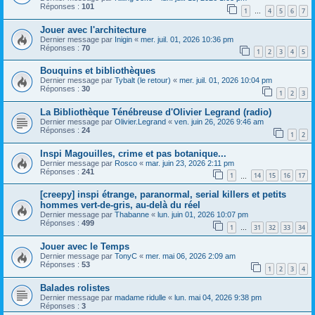
Réponses :
101
1
4
5
6
7
…
Jouer avec l'architecture
Dernier message par
Inigin
«
mer. juil. 01, 2026 10:36 pm
Réponses :
70
1
2
3
4
5
Bouquins et bibliothèques
Dernier message par
Tybalt (le retour)
«
mer. juil. 01, 2026 10:04 pm
Réponses :
30
1
2
3
La Bibliothèque Ténébreuse d'Olivier Legrand (radio)
Dernier message par
Olivier.Legrand
«
ven. juin 26, 2026 9:46 am
Réponses :
24
1
2
Inspi Magouilles, crime et pas botanique...
Dernier message par
Rosco
«
mar. juin 23, 2026 2:11 pm
Réponses :
241
1
14
15
16
17
…
[creepy] inspi étrange, paranormal, serial killers et petits
hommes vert-de-gris, au-delà du réel
Dernier message par
Thabanne
«
lun. juin 01, 2026 10:07 pm
Réponses :
499
1
31
32
33
34
…
Jouer avec le Temps
Dernier message par
TonyC
«
mer. mai 06, 2026 2:09 am
Réponses :
53
1
2
3
4
Balades rolistes
Dernier message par
madame ridulle
«
lun. mai 04, 2026 9:38 pm
Réponses :
3