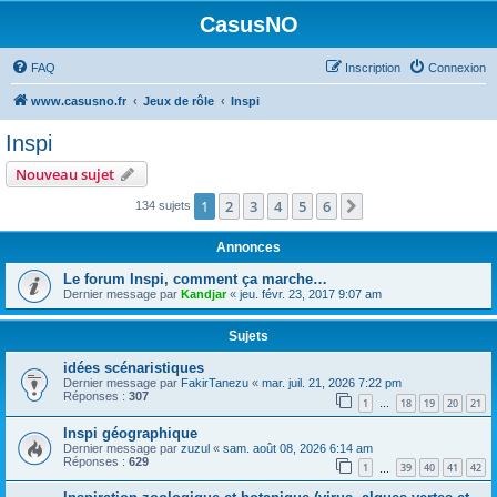
CasusNO
FAQ
Inscription
Connexion
www.casusno.fr
Jeux de rôle
Inspi
Inspi
Nouveau sujet
1
2
3
4
5
6
Suivant
134 sujets
Annonces
Le forum Inspi, comment ça marche…
Dernier message par
Kandjar
«
jeu. févr. 23, 2017 9:07 am
Sujets
idées scénaristiques
Dernier message par
FakirTanezu
«
mar. juil. 21, 2026 7:22 pm
Réponses :
307
1
18
19
20
21
…
Inspi géographique
Dernier message par
zuzul
«
sam. août 08, 2026 6:14 am
Réponses :
629
1
39
40
41
42
…