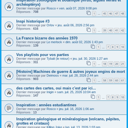
Inspiration zoologique et botanique (virus, algues vertes et
archéoptéryx)
Dernier message par
Rosco
«
ven. août 07, 2026 9:08 pm
Réponses :
708
1
45
46
47
48
…
Inspi historique #3
Dernier message par
Orlov
«
jeu. août 06, 2026 2:56 pm
Réponses :
616
1
39
40
41
42
…
La France bizarre des années 1970
Dernier message par
Le merlock
«
dim. août 02, 2026 1:43 pm
Réponses :
139
1
7
8
9
10
…
Vos playlists pour vos parties
Dernier message par
Tybalt (le retour)
«
jeu. juil. 30, 2026 1:27 am
Réponses :
311
1
18
19
20
21
…
[Histoire] Machines de guerre & autres joyeux engins de mort
Dernier message par
Deimoss
«
mar. juil. 28, 2026 2:44 am
Réponses :
903
1
58
59
60
61
…
des cartes des cartes, oui mais c'est par ici...
Dernier message par
Inigin
«
sam. juil. 25, 2026 10:04 am
Réponses :
147
1
7
8
9
10
…
Inspiration : années estudiantines
Dernier message par
Rosco
«
jeu. juil. 16, 2026 1:06 am
Réponses :
13
Inspiration géologique et minéralogique (volcans, pépites,
grottes et cristaux)
Dernier message par
Killing Joke
«
lun. juil. 13, 2026 1:03 pm