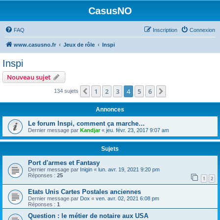
CasusNO
FAQ
Inscription
Connexion
www.casusno.fr
Jeux de rôle
Inspi
Inspi
Nouveau sujet
1
2
3
4
5
6
Précédent
Suivant
134 sujets
Annonces
Le forum Inspi, comment ça marche…
Dernier message par
Kandjar
«
jeu. févr. 23, 2017 9:07 am
Sujets
Port d'armes et Fantasy
Dernier message par
Inigin
«
lun. avr. 19, 2021 9:20 pm
Réponses :
25
1
2
Etats Unis Cartes Postales anciennes
Dernier message par
Dox
«
ven. avr. 02, 2021 6:08 pm
Réponses :
1
Question : le métier de notaire aux USA