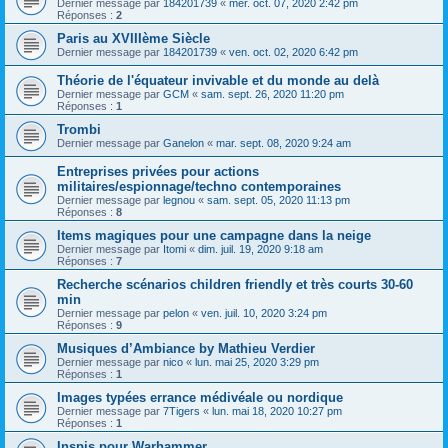
Dernier message par
184201739
«
mer. oct. 07, 2020 2:42 pm
Réponses :
2
Paris au XVIIIème Siècle
Dernier message par
184201739
«
ven. oct. 02, 2020 6:42 pm
Théorie de l'équateur invivable et du monde au delà
Dernier message par
GCM
«
sam. sept. 26, 2020 11:20 pm
Réponses :
1
Trombi
Dernier message par
Ganelon
«
mar. sept. 08, 2020 9:24 am
Entreprises privées pour actions
militaires/espionnage/techno contemporaines
Dernier message par
legnou
«
sam. sept. 05, 2020 11:13 pm
Réponses :
8
Items magiques pour une campagne dans la neige
Dernier message par
Itomi
«
dim. juil. 19, 2020 9:18 am
Réponses :
7
Recherche scénarios children friendly et très courts 30-60
min
Dernier message par
pelon
«
ven. juil. 10, 2020 3:24 pm
Réponses :
9
Musiques d’Ambiance by Mathieu Verdier
Dernier message par
nico
«
lun. mai 25, 2020 3:29 pm
Réponses :
1
Images typées errance médivéale ou nordique
Dernier message par
7Tigers
«
lun. mai 18, 2020 10:27 pm
Réponses :
1
Inspis pour Warhammer