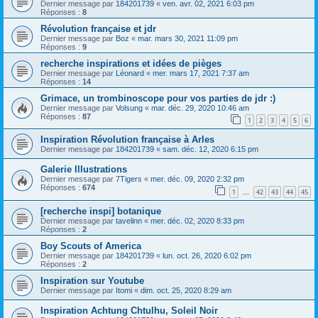
Dernier message par
184201739
«
ven. avr. 02, 2021 6:03 pm
Réponses :
8
Révolution française et jdr
Dernier message par
Boz
«
mar. mars 30, 2021 11:09 pm
Réponses :
9
recherche inspirations et idées de pièges
Dernier message par
Léonard
«
mer. mars 17, 2021 7:37 am
Réponses :
14
Grimace, un trombinoscope pour vos parties de jdr :)
Dernier message par
Volsung
«
mar. déc. 29, 2020 10:46 am
Réponses :
87
1
2
3
4
5
6
Inspiration Révolution française à Arles
Dernier message par
184201739
«
sam. déc. 12, 2020 6:15 pm
Galerie Illustrations
Dernier message par
7Tigers
«
mer. déc. 09, 2020 2:32 pm
Réponses :
674
1
42
43
44
45
…
[recherche inspi] botanique
Dernier message par
tavelinn
«
mer. déc. 02, 2020 8:33 pm
Réponses :
2
Boy Scouts of America
Dernier message par
184201739
«
lun. oct. 26, 2020 6:02 pm
Réponses :
2
Inspiration sur Youtube
Dernier message par
Itomi
«
dim. oct. 25, 2020 8:29 am
Inspiration Achtung Chtulhu, Soleil Noir