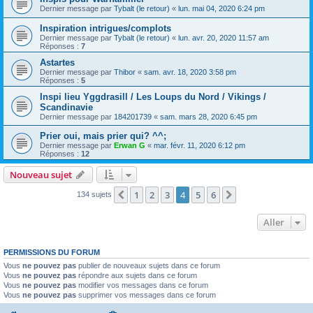
Dernier message par
Tybalt (le retour)
«
lun. mai 04, 2020 6:24 pm
Inspiration intrigues/complots
Dernier message par
Tybalt (le retour)
«
lun. avr. 20, 2020 11:57 am
Réponses :
7
Astartes
Dernier message par
Thibor
«
sam. avr. 18, 2020 3:58 pm
Réponses :
5
Inspi lieu Yggdrasill / Les Loups du Nord / Vikings /
Scandinavie
Dernier message par
184201739
«
sam. mars 28, 2020 6:45 pm
Prier oui, mais prier qui? ^^;
Dernier message par
Erwan G
«
mar. févr. 11, 2020 6:12 pm
Réponses :
12
Nouveau sujet
1
2
3
4
5
6
Précédent
Suivant
134 sujets
Aller
PERMISSIONS DU FORUM
Vous
ne pouvez pas
publier de nouveaux sujets dans ce forum
Vous
ne pouvez pas
répondre aux sujets dans ce forum
Vous
ne pouvez pas
modifier vos messages dans ce forum
Vous
ne pouvez pas
supprimer vos messages dans ce forum