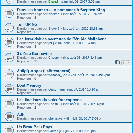
Dernier message par
Brand
«
sam. juil. 01, 2017 3:37 pm
Dans les brumes - un hommage à Stephen King
Dernier message par
Khelren
«
mar. août 15, 2017 8:26 pm
Réponses :
1
TorTURING
Dernier message par
Steve J
«
lun. août 14, 2017 10:36 am
Réponses :
6
Les formidables aventures de Bénilde Maliphant
Dernier message par
[kF]
«
lun. août 07, 2017 7:34 am
Réponses :
8
3 étés à Bonneville
Dernier message par
Chestel
«
dim. août 06, 2017 4:46 pm
Réponses :
21
1
2
Λαθρέμποροι (Lathrémporoi)
Dernier message par
francois_6po
«
ven. août 04, 2017 3:05 pm
Réponses :
6
Boat Memory
Dernier message par
Gulix
«
ven. août 04, 2017 10:10 am
Réponses :
7
Les finalistes du volet francophone
Dernier message par
Chestel
«
mar. août 01, 2017 10:14 pm
Réponses :
2
AdF
Dernier message par
ghenesys
«
dim. juil. 30, 2017 7:04 pm
Un Beau Petit Pays
Dernier message par
Gulix
«
jeu. juil. 27, 2017 2:15 pm