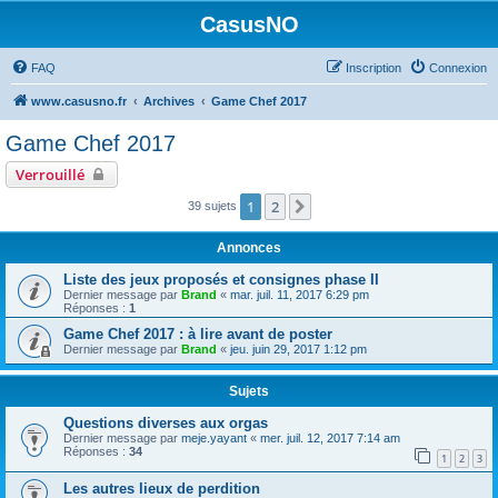
CasusNO
FAQ
Inscription
Connexion
www.casusno.fr
Archives
Game Chef 2017
Game Chef 2017
Verrouillé
1
2
Suivant
39 sujets
Annonces
Liste des jeux proposés et consignes phase II
Dernier message par
Brand
«
mar. juil. 11, 2017 6:29 pm
Réponses :
1
Game Chef 2017 : à lire avant de poster
Dernier message par
Brand
«
jeu. juin 29, 2017 1:12 pm
Sujets
Questions diverses aux orgas
Dernier message par
meje.yayant
«
mer. juil. 12, 2017 7:14 am
Réponses :
34
1
2
3
Les autres lieux de perdition