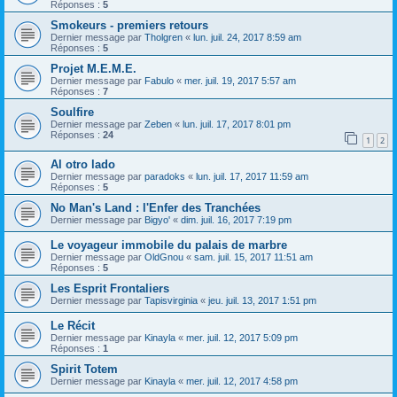
Réponses :
5
Smokeurs - premiers retours
Dernier message par
Tholgren
«
lun. juil. 24, 2017 8:59 am
Réponses :
5
Projet M.E.M.E.
Dernier message par
Fabulo
«
mer. juil. 19, 2017 5:57 am
Réponses :
7
Soulfire
Dernier message par
Zeben
«
lun. juil. 17, 2017 8:01 pm
Réponses :
24
1
2
Al otro lado
Dernier message par
paradoks
«
lun. juil. 17, 2017 11:59 am
Réponses :
5
No Man's Land : l'Enfer des Tranchées
Dernier message par
Bigyo'
«
dim. juil. 16, 2017 7:19 pm
Le voyageur immobile du palais de marbre
Dernier message par
OldGnou
«
sam. juil. 15, 2017 11:51 am
Réponses :
5
Les Esprit Frontaliers
Dernier message par
Tapisvirginia
«
jeu. juil. 13, 2017 1:51 pm
Le Récit
Dernier message par
Kinayla
«
mer. juil. 12, 2017 5:09 pm
Réponses :
1
Spirit Totem
Dernier message par
Kinayla
«
mer. juil. 12, 2017 4:58 pm