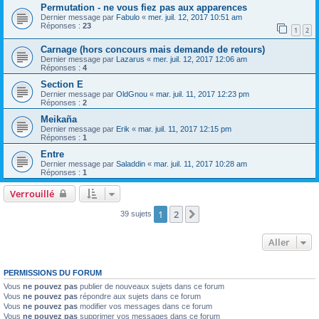
Permutation - ne vous fiez pas aux apparences
Dernier message par
Fabulo
«
mer. juil. 12, 2017 10:51 am
Réponses :
23
1
2
Carnage (hors concours mais demande de retours)
Dernier message par
Lazarus
«
mer. juil. 12, 2017 12:06 am
Réponses :
4
Section E
Dernier message par
OldGnou
«
mar. juil. 11, 2017 12:23 pm
Réponses :
2
Meikaña
Dernier message par
Erik
«
mar. juil. 11, 2017 12:15 pm
Réponses :
1
Entre
Dernier message par
Saladdin
«
mar. juil. 11, 2017 10:28 am
Réponses :
1
Verrouillé
1
2
Suivant
39 sujets
Aller
PERMISSIONS DU FORUM
Vous
ne pouvez pas
publier de nouveaux sujets dans ce forum
Vous
ne pouvez pas
répondre aux sujets dans ce forum
Vous
ne pouvez pas
modifier vos messages dans ce forum
Vous
ne pouvez pas
supprimer vos messages dans ce forum