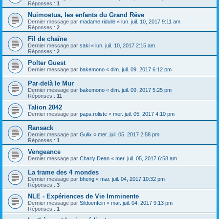
Réponses :
1
Nuimoetua, les enfants du Grand Rêve
Dernier message par
madame ridulle
«
lun. juil. 10, 2017 9:11 am
Réponses :
2
Fil de chaîne
Dernier message par
saki
«
lun. juil. 10, 2017 2:15 am
Réponses :
2
Polter Guest
Dernier message par
bakemono
«
dim. juil. 09, 2017 6:12 pm
Par-delà le Mur
Dernier message par
bakemono
«
dim. juil. 09, 2017 5:25 pm
Réponses :
11
Talion 2042
Dernier message par
papa.roliste
«
mer. juil. 05, 2017 4:10 pm
Ransack
Dernier message par
Gulix
«
mer. juil. 05, 2017 2:58 pm
Réponses :
1
Vengeance
Dernier message par
Charly Dean
«
mer. juil. 05, 2017 6:58 am
La trame des 4 mondes
Dernier message par
bheng
«
mar. juil. 04, 2017 10:32 pm
Réponses :
3
NLE - Expériences de Vie Imminente
Dernier message par
Sildoenfein
«
mar. juil. 04, 2017 9:13 pm
Réponses :
1