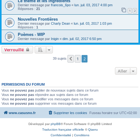
Le thème et les ingrédients
Dernier message par
francois_6po
«
lun. juil. 03, 2017 4:00 pm
Réponses :
21
1
2
Nouvelles Frontières
Dernier message par
Charly Dean
«
lun. juil. 03, 2017 1:03 pm
Réponses :
1
Poèmes - WIP
Dernier message par
Inigin
«
dim. juil. 02, 2017 6:50 pm
Verrouillé
1
2
Précédent
39 sujets
Aller
PERMISSIONS DU FORUM
Vous
ne pouvez pas
publier de nouveaux sujets dans ce forum
Vous
ne pouvez pas
répondre aux sujets dans ce forum
Vous
ne pouvez pas
modifier vos messages dans ce forum
Vous
ne pouvez pas
supprimer vos messages dans ce forum
www.casusno.fr
Supprimer les cookies
Fuseau horaire sur
UTC+02:00
Développé par
phpBB
® Forum Software © phpBB Limited
Traduction française officielle
©
Qiaeru
Confidentialité
|
Conditions