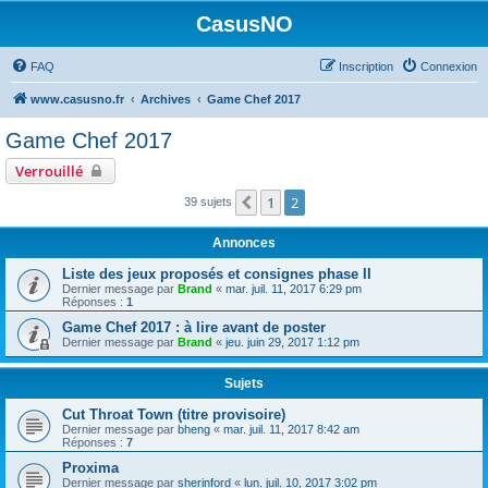
CasusNO
FAQ
Inscription
Connexion
www.casusno.fr
Archives
Game Chef 2017
Game Chef 2017
Verrouillé
1
2
Précédent
39 sujets
Annonces
Liste des jeux proposés et consignes phase II
Dernier message par
Brand
«
mar. juil. 11, 2017 6:29 pm
Réponses :
1
Game Chef 2017 : à lire avant de poster
Dernier message par
Brand
«
jeu. juin 29, 2017 1:12 pm
Sujets
Cut Throat Town (titre provisoire)
Dernier message par
bheng
«
mar. juil. 11, 2017 8:42 am
Réponses :
7
Proxima
Dernier message par
sherinford
«
lun. juil. 10, 2017 3:02 pm