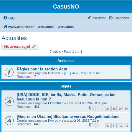
CasusNO
FAQ
Inscription
Connexion
www.casusno.fr
Actualités
Actualités
Actualités
Nouveau sujet
7 sujets • Page
1
sur
1
Annonces
Règles pour la section Actu
Dernier message par
Deimoss
«
jeu. juin 26, 2025 3:09 am
Réponses :
7
Sujets
[USA] DOGE, ICE, tariffs, Alaska, Putin, Ormuz, ça fait
beaucoup là non ?
Dernier message par
Florentbzh
«
sam. août 08, 2026 8:03 pm
Réponses :
436
1
27
28
29
30
…
[Guerre en Ukraine] Bleu/jaune versus Rouge/bleu/blanc
Dernier message par
Kyorou
«
sam. août 08, 2026 7:11 pm
Réponses :
640
1
40
41
42
43
…