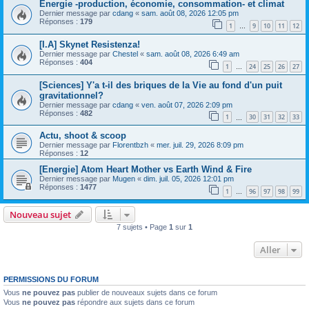
Énergie -production, économie, consommation- et climat
Dernier message par
cdang
«
sam. août 08, 2026 12:05 pm
Réponses :
179
1
9
10
11
12
…
[I.A] Skynet Resistenza!
Dernier message par
Chestel
«
sam. août 08, 2026 6:49 am
Réponses :
404
1
24
25
26
27
…
[Sciences] Y'a t-il des briques de la Vie au fond d'un puit
gravitationnel?
Dernier message par
cdang
«
ven. août 07, 2026 2:09 pm
Réponses :
482
1
30
31
32
33
…
Actu, shoot & scoop
Dernier message par
Florentbzh
«
mer. juil. 29, 2026 8:09 pm
Réponses :
12
[Energie] Atom Heart Mother vs Earth Wind & Fire
Dernier message par
Mugen
«
dim. juil. 05, 2026 12:01 pm
Réponses :
1477
1
96
97
98
99
…
Nouveau sujet
7 sujets • Page
1
sur
1
Aller
PERMISSIONS DU FORUM
Vous
ne pouvez pas
publier de nouveaux sujets dans ce forum
Vous
ne pouvez pas
répondre aux sujets dans ce forum