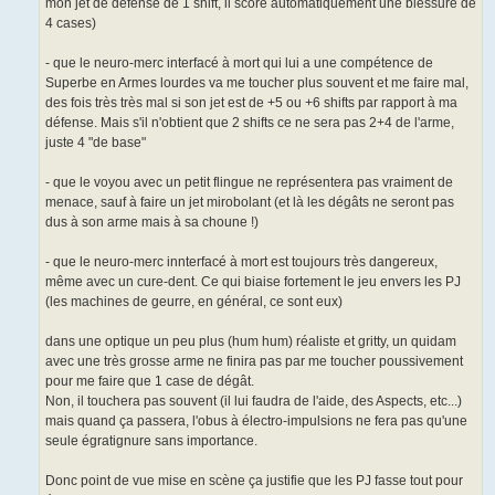
mon jet de défense de 1 shift, il score automatiquement une blessure de
4 cases)
- que le neuro-merc interfacé à mort qui lui a une compétence de
Superbe en Armes lourdes va me toucher plus souvent et me faire mal,
des fois très très mal si son jet est de +5 ou +6 shifts par rapport à ma
défense. Mais s'il n'obtient que 2 shifts ce ne sera pas 2+4 de l'arme,
juste 4 "de base"
- que le voyou avec un petit flingue ne représentera pas vraiment de
menace, sauf à faire un jet mirobolant (et là les dégâts ne seront pas
dus à son arme mais à sa choune !)
- que le neuro-merc innterfacé à mort est toujours très dangereux,
même avec un cure-dent. Ce qui biaise fortement le jeu envers les PJ
(les machines de geurre, en général, ce sont eux)
dans une optique un peu plus (hum hum) réaliste et gritty, un quidam
avec une très grosse arme ne finira pas par me toucher poussivement
pour me faire que 1 case de dégât.
Non, il touchera pas souvent (il lui faudra de l'aide, des Aspects, etc...)
mais quand ça passera, l'obus à électro-impulsions ne fera pas qu'une
seule égratignure sans importance.
Donc point de vue mise en scène ça justifie que les PJ fasse tout pour