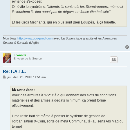
éviter de s'exposer.
On évite le syndrôme:
"attends ils sont nuls les Stormtroopers, même si
ils touchent ils font quasi pas de déga^t, on fonce tête baissée"
Et les Gros Méchants, qui en plus sont Bien Equipés, là ça fouette.
Mon blog:
http://www.udo-prod.com
avec La Superclique gratuite et les Aventures
Spears & Sandals
d'Agôn !
Erwan G
Envoyé de la Source
Re: F.A.T.E.
M
jeu. déc. 26, 2013 11:51 am
e
s
s
Mat a écrit :
a
g
Avec des armures à "PV" c à d qui donnent des slots de conditions
e
matérielles et des armes à dégâts minimum, ça prend forme
effectivement.
Il me reste tout de même à penser le système de gestion de
l'organisation X-Com, sorte de meta Communauté (au sens Ars Mag du
terme)