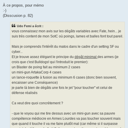
e
s
À ce propos, pour mémo
s
:-)
a
g
(Disscusion p. 82)
e
Udo Femi a écrit :
vous connaissez mon avis sur les dégâts variables avec Fate, hein... je
suis très content de mon SotC où poings, lames et balles font tout pareil.
Mais je comprends l'intérêt du matos dans le cadre d'un setting SF ou
cyber...
Et je trouve assez élégant le principe du
dégât minimal
des armes (je
crois que c'est Bulldogs! qui l'introduit le premier):
un Blaster de poing fait au minimum 2 cases
un mini-gun ArtakaCorp 4 cases
un lance-roquette à fusion au minimum 6 cases (donc bien souvent,
encaisser une Conséquence)
je parle là bien de dégâts une fois le jet "pour toucher" et celui de
défense réalisés
Ca veut dire quoi concrètement ?
- que le voyou qui me tire dessus avec un mini-gun avec sa pauvre
compétence médiocre en Armes Lourdes va pas toucher souvent mais
que quand il touche il va me faire plutôt mal (car même si il surpasse