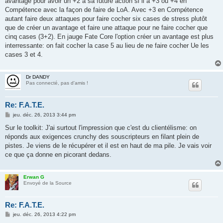
avantage pour avoir un +2 à sa future action si il a +3 ou +4 en
e
Compétence avec la façon de faire de LoA. Avec +3 en Compétence
autant faire deux attaques pour faire cocher six cases de stress plutôt
que de créer un avantage et faire une attaque pour ne faire cocher que
cinq cases (3+2). En jauge Fate Core l'option créer un avantage est plus
interressante: on fait cocher la case 5 au lieu de ne faire cocher Ue les
cases 3 et 4.
Dr DANDY
Pas connecté, pas d'amis !
Re: F.A.T.E.
M
jeu. déc. 26, 2013 3:44 pm
e
s
Sur le toolkit: J'ai surtout l'impression que c'est du clientélisme: on
s
réponds aux exigences crunchy des souscripteurs en filant plein de
a
g
pistes. Je viens de le récupérer et il est en haut de ma pile. Je vais voir
e
ce que ça donne en picorant dedans.
Erwan G
Envoyé de la Source
Re: F.A.T.E.
M
jeu. déc. 26, 2013 4:22 pm
e