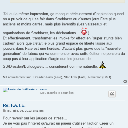
J'ai eu la même impression, ça manque sérieusement d'inspiration quand
on a pu voir ce qui se fait dans Starblazer ou d'autres jeux Fate plus
anciens et moins carrés, mais plus inventifs (Les vaisseaux et
organisations de Starblazer, les déclarations...
).
Et effectivement, transformer les invoke for effect en "super stunts bien
cadrés" alors que c'était le plus grand espace de liberté laissé aux
joueurs dans Fate est une hérésie. D'autant plus grave que la "nouvelle
génération" de fateux qui va commencer avec cette édition ne pensera du
coup pas à leur application élargie que les joueurs de
SB/Dresden/Bulldogs/etc... considèrent comme naturelle.
MJ actuellement sur : Dresden Files (Fate), Star Trek (Fate), Ravenloft (D&D)
cern
Dieu d'après le panthéon
Re: F.A.T.E.
M
jeu. déc. 26, 2013 3:41 pm
e
s
Pour revenir sur les jauges de stress...
s
Je ne vois pas l'intérêt qu'aurait un joueur d'utiliser l'action Créer un
a
g