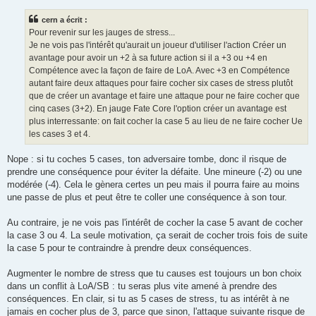
s
s
cern a écrit :
a
g
Pour revenir sur les jauges de stress...
e
Je ne vois pas l'intérêt qu'aurait un joueur d'utiliser l'action Créer un
avantage pour avoir un +2 à sa future action si il a +3 ou +4 en
Compétence avec la façon de faire de LoA. Avec +3 en Compétence
autant faire deux attaques pour faire cocher six cases de stress plutôt
que de créer un avantage et faire une attaque pour ne faire cocher que
cinq cases (3+2). En jauge Fate Core l'option créer un avantage est
plus interressante: on fait cocher la case 5 au lieu de ne faire cocher Ue
les cases 3 et 4.
Nope : si tu coches 5 cases, ton adversaire tombe, donc il risque de
prendre une conséquence pour éviter la défaite. Une mineure (-2) ou une
modérée (-4). Cela le gènera certes un peu mais il pourra faire au moins
une passe de plus et peut être te coller une conséquence à son tour.
Au contraire, je ne vois pas l'intérêt de cocher la case 5 avant de cocher
la case 3 ou 4. La seule motivation, ça serait de cocher trois fois de suite
la case 5 pour te contraindre à prendre deux conséquences.
Augmenter le nombre de stress que tu causes est toujours un bon choix
dans un conflit à LoA/SB : tu seras plus vite amené à prendre des
conséquences. En clair, si tu as 5 cases de stress, tu as intérêt à ne
jamais en cocher plus de 3, parce que sinon, l'attaque suivante risque de