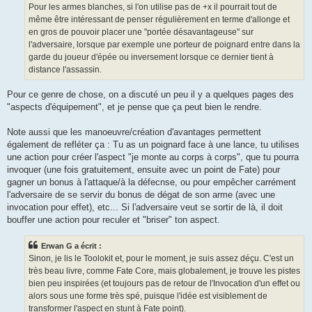
g
Pour les armes blanches, si l'on utilise pas de +x il pourrait tout de
e
même être intéressant de penser régulièrement en terme d'allonge et
en gros de pouvoir placer une "portée désavantageuse" sur
l'adversaire, lorsque par exemple une porteur de poignard entre dans la
garde du joueur d'épée ou inversement lorsque ce dernier tient à
distance l'assassin.
Pour ce genre de chose, on a discuté un peu il y a quelques pages des
"aspects d'équipement", et je pense que ça peut bien le rendre.
Note aussi que les manoeuvre/création d'avantages permettent
également de refléter ça : Tu as un poignard face à une lance, tu utilises
une action pour créer l'aspect "je monte au corps à corps", que tu pourra
invoquer (une fois gratuitement, ensuite avec un point de Fate) pour
gagner un bonus à l'attaque/à la défecnse, ou pour empêcher carrément
l'adversaire de se servir du bonus de dégat de son arme (avec une
invocation pour effet), etc... Si l'adversaire veut se sortir de là, il doit
bouffer une action pour reculer et "briser" ton aspect.
Erwan G a écrit :
Sinon, je lis le Toolokit et, pour le moment, je suis assez déçu. C'est un
très beau livre, comme Fate Core, mais globalement, je trouve les pistes
bien peu inspirées (et toujours pas de retour de l'Invocation d'un effet ou
alors sous une forme très spé, puisque l'idée est visiblement de
transformer l'aspect en stunt à Fate point).