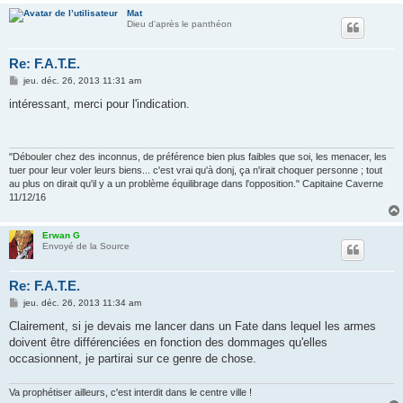
Mat
Dieu d'après le panthéon
Re: F.A.T.E.
M
jeu. déc. 26, 2013 11:31 am
e
s
intéressant, merci pour l'indication.
s
a
g
e
"Débouler chez des inconnus, de préférence bien plus faibles que soi, les menacer, les
tuer pour leur voler leurs biens... c'est vrai qu'à donj, ça n'irait choquer personne ; tout
au plus on dirait qu'il y a un problème équilibrage dans l'opposition." Capitaine Caverne
11/12/16
Erwan G
Envoyé de la Source
Re: F.A.T.E.
M
jeu. déc. 26, 2013 11:34 am
e
s
Clairement, si je devais me lancer dans un Fate dans lequel les armes
s
doivent être différenciées en fonction des dommages qu'elles
a
g
occasionnent, je partirai sur ce genre de chose.
e
Va prophétiser ailleurs, c'est interdit dans le centre ville !