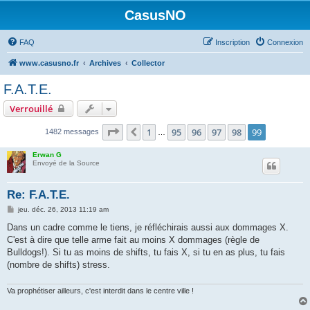
CasusNO
FAQ
Inscription
Connexion
www.casusno.fr
Archives
Collector
F.A.T.E.
Verrouillé
Page
99
sur
99
1
95
96
97
98
99
Précédent
1482 messages
…
Erwan G
Envoyé de la Source
Re: F.A.T.E.
M
jeu. déc. 26, 2013 11:19 am
e
s
Dans un cadre comme le tiens, je réfléchirais aussi aux dommages X.
s
C'est à dire que telle arme fait au moins X dommages (règle de
a
g
Bulldogs!). Si tu as moins de shifts, tu fais X, si tu en as plus, tu fais
e
(nombre de shifts) stress.
Va prophétiser ailleurs, c'est interdit dans le centre ville !