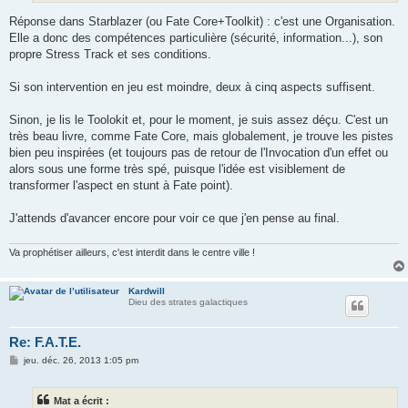
Réponse dans Starblazer (ou Fate Core+Toolkit) : c'est une Organisation.
Elle a donc des compétences particulière (sécurité, information...), son
propre Stress Track et ses conditions.
Si son intervention en jeu est moindre, deux à cinq aspects suffisent.
Sinon, je lis le Toolokit et, pour le moment, je suis assez déçu. C'est un
très beau livre, comme Fate Core, mais globalement, je trouve les pistes
bien peu inspirées (et toujours pas de retour de l'Invocation d'un effet ou
alors sous une forme très spé, puisque l'idée est visiblement de
transformer l'aspect en stunt à Fate point).
J'attends d'avancer encore pour voir ce que j'en pense au final.
Va prophétiser ailleurs, c'est interdit dans le centre ville !
Kardwill
Dieu des strates galactiques
Re: F.A.T.E.
M
jeu. déc. 26, 2013 1:05 pm
e
s
s
Mat a écrit :
a