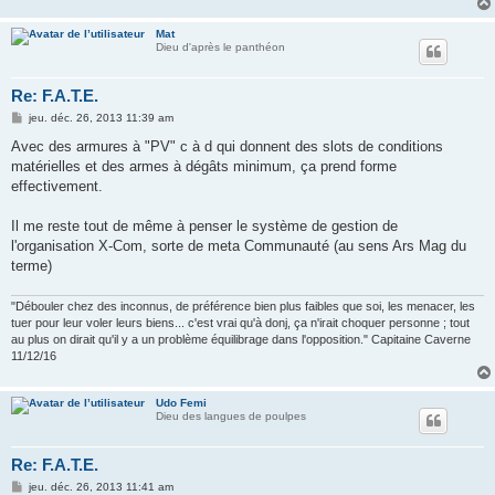
Mat
Dieu d'après le panthéon
Re: F.A.T.E.
M
jeu. déc. 26, 2013 11:39 am
e
s
Avec des armures à "PV" c à d qui donnent des slots de conditions
s
matérielles et des armes à dégâts minimum, ça prend forme
a
g
effectivement.
e
Il me reste tout de même à penser le système de gestion de
l'organisation X-Com, sorte de meta Communauté (au sens Ars Mag du
terme)
"Débouler chez des inconnus, de préférence bien plus faibles que soi, les menacer, les
tuer pour leur voler leurs biens... c'est vrai qu'à donj, ça n'irait choquer personne ; tout
au plus on dirait qu'il y a un problème équilibrage dans l'opposition." Capitaine Caverne
11/12/16
Udo Femi
Dieu des langues de poulpes
Re: F.A.T.E.
M
jeu. déc. 26, 2013 11:41 am