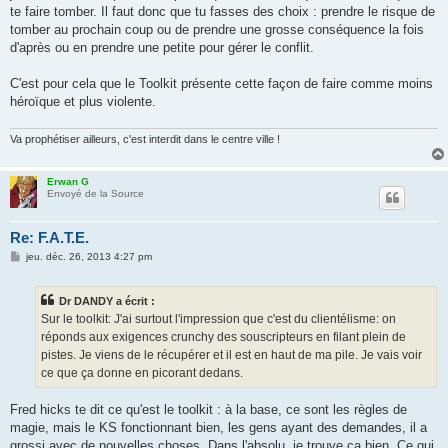
te faire tomber. Il faut donc que tu fasses des choix : prendre le risque de
tomber au prochain coup ou de prendre une grosse conséquence la fois
d'après ou en prendre une petite pour gérer le conflit.
C'est pour cela que le Toolkit présente cette façon de faire comme moins
héroïque et plus violente.
Va prophétiser ailleurs, c'est interdit dans le centre ville !
Erwan G
Envoyé de la Source
Re: F.A.T.E.
M
jeu. déc. 26, 2013 4:27 pm
e
s
s
Dr DANDY a écrit :
a
g
Sur le toolkit: J'ai surtout l'impression que c'est du clientélisme: on
e
réponds aux exigences crunchy des souscripteurs en filant plein de
pistes. Je viens de le récupérer et il est en haut de ma pile. Je vais voir
ce que ça donne en picorant dedans.
Fred hicks te dit ce qu'est le toolkit : à la base, ce sont les règles de
magie, mais le KS fonctionnant bien, les gens ayant des demandes, il a
grossi avec de nouvelles choses. Dans l'absolu, je trouve ça bien. Ce qui