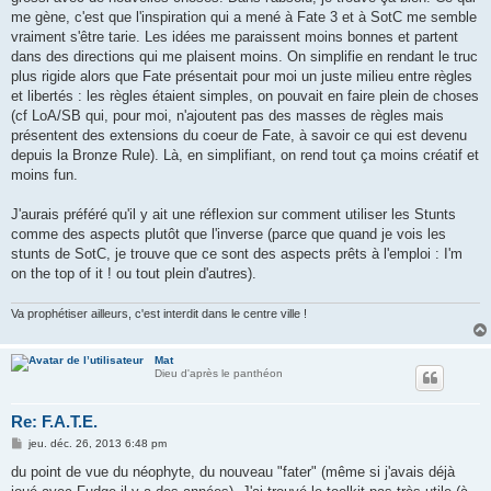
me gène, c'est que l'inspiration qui a mené à Fate 3 et à SotC me semble
vraiment s'être tarie. Les idées me paraissent moins bonnes et partent
dans des directions qui me plaisent moins. On simplifie en rendant le truc
plus rigide alors que Fate présentait pour moi un juste milieu entre règles
et libertés : les règles étaient simples, on pouvait en faire plein de choses
(cf LoA/SB qui, pour moi, n'ajoutent pas des masses de règles mais
présentent des extensions du coeur de Fate, à savoir ce qui est devenu
depuis la Bronze Rule). Là, en simplifiant, on rend tout ça moins créatif et
moins fun.
J'aurais préféré qu'il y ait une réflexion sur comment utiliser les Stunts
comme des aspects plutôt que l'inverse (parce que quand je vois les
stunts de SotC, je trouve que ce sont des aspects prêts à l'emploi : I'm
on the top of it ! ou tout plein d'autres).
Va prophétiser ailleurs, c'est interdit dans le centre ville !
Mat
Dieu d'après le panthéon
Re: F.A.T.E.
M
jeu. déc. 26, 2013 6:48 pm
e
s
du point de vue du néophyte, du nouveau "fater" (même si j'avais déjà
s