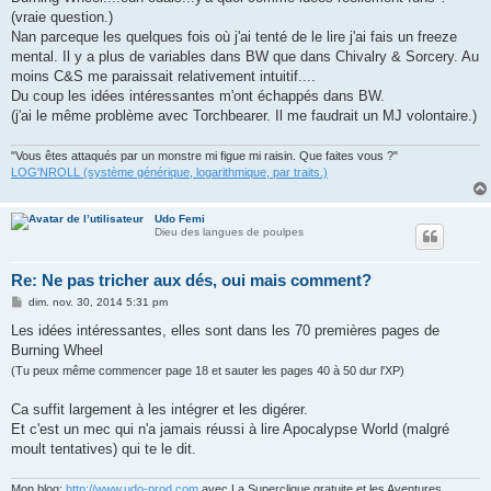
s
(vraie question.)
a
g
Nan parceque les quelques fois où j'ai tenté de le lire j'ai fais un freeze
e
mental. Il y a plus de variables dans BW que dans Chivalry & Sorcery. Au
moins C&S me paraissait relativement intuitif....
Du coup les idées intéressantes m'ont échappés dans BW.
(j'ai le même problème avec Torchbearer. Il me faudrait un MJ volontaire.)
"Vous êtes attaqués par un monstre mi figue mi raisin. Que faites vous ?"
LOG'NROLL (système générique, logarithmique, par traits.)
Udo Femi
Dieu des langues de poulpes
Re: Ne pas tricher aux dés, oui mais comment?
M
dim. nov. 30, 2014 5:31 pm
e
s
Les idées intéressantes, elles sont dans les 70 premières pages de
s
Burning Wheel
a
g
(Tu peux même commencer page 18 et sauter les pages 40 à 50 dur l'XP)
e
Ca suffit largement à les intégrer et les digérer.
Et c'est un mec qui n'a jamais réussi à lire Apocalypse World (malgré
moult tentatives) qui te le dit.
Mon blog:
http://www.udo-prod.com
avec La Superclique gratuite et les Aventures