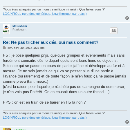
e
"Vous êtes attaqués par un monstre mi figue mi raisin. Que faites vous ?"
LOG'NROLL (système générique, logarithmique, par traits.)
Melusham
Pratiquant
Re: Ne pas tricher aux dés, oui mais comment?
M
dim. nov. 30, 2014 1:33 pm
e
s
PS : je pose quelques pnjs, quelques groupes et évenements mais sans
s
forcément connaitre dés le départ quels sont leurs liens ou objectifs.
a
g
Selon ce qui se passe en cours de partie j'affine et développe au fur et à
e
mesure. Je ne sais jamais ce qui va se passer plus d'une partie à
l'avance (ou rarement) et de toute façon je m'en fous: ça ne passe jamais
comme prévu (tant mieux.)
(c'est la raison pour laquelle je n'achète pas de campagne du commerce,
je n'en vois pas l'intérêt. On en causait dans un autre thread....)
PPS : on est en train de se barrer en HS là non ?
"Vous êtes attaqués par un monstre mi figue mi raisin. Que faites vous ?"
LOG'NROLL (système générique, logarithmique, par traits.)
Erwan G