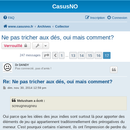
CasusNO
FAQ
Inscription
Connexion
www.casusno.fr
Archives
Collector
Ne pas tricher aux dés, oui mais comment?
Verrouillé
Page
17
sur
17
1
13
14
15
16
17
Précédent
247 messages
…
Dr DANDY
Pas connecté, pas d'amis !
Re: Ne pas tricher aux dés, oui mais comment?
M
dim. nov. 30, 2014 12:59 pm
e
s
s
Melusham a écrit :
a
g
screugneugneu
e
Oui parce que les idées des jeux indies sont surtout là pour apporter des
éléments de jeu qui appartiennent traditionnellement des prérogatives du
meneur. C'est pourquoi certains n'aiment, ils ont l'impression de perdre du