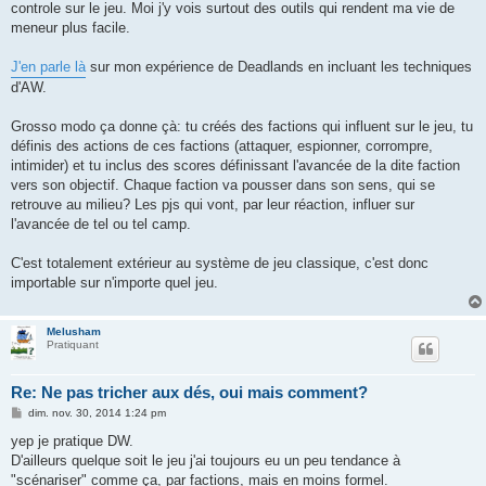
controle sur le jeu. Moi j'y vois surtout des outils qui rendent ma vie de
meneur plus facile.
J'en parle là
sur mon expérience de Deadlands en incluant les techniques
d'AW.
Grosso modo ça donne çà: tu créés des factions qui influent sur le jeu, tu
définis des actions de ces factions (attaquer, espionner, corrompre,
intimider) et tu inclus des scores définissant l'avancée de la dite faction
vers son objectif. Chaque faction va pousser dans son sens, qui se
retrouve au milieu? Les pjs qui vont, par leur réaction, influer sur
l'avancée de tel ou tel camp.
C'est totalement extérieur au système de jeu classique, c'est donc
importable sur n'importe quel jeu.
Melusham
Pratiquant
Re: Ne pas tricher aux dés, oui mais comment?
M
dim. nov. 30, 2014 1:24 pm
e
s
yep je pratique DW.
s
D'ailleurs quelque soit le jeu j'ai toujours eu un peu tendance à
a
g
"scénariser" comme ça, par factions, mais en moins formel.