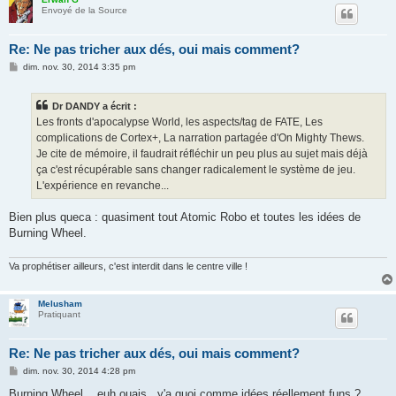
Envoyé de la Source
Re: Ne pas tricher aux dés, oui mais comment?
M
dim. nov. 30, 2014 3:35 pm
e
s
s
Dr DANDY a écrit :
a
g
Les fronts d'apocalypse World, les aspects/tag de FATE, Les
e
complications de Cortex+, La narration partagée d'On Mighty Thews.
Je cite de mémoire, il faudrait réfléchir un peu plus au sujet mais déjà
ça c'est récupérable sans changer radicalement le système de jeu.
L'expérience en revanche...
Bien plus queca : quasiment tout Atomic Robo et toutes les idées de
Burning Wheel.
Va prophétiser ailleurs, c'est interdit dans le centre ville !
Melusham
Pratiquant
Re: Ne pas tricher aux dés, oui mais comment?
M
dim. nov. 30, 2014 4:28 pm
e
s
Burning Wheel....euh ouais...y'a quoi comme idées réellement funs ?