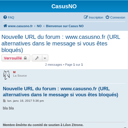
CasusNO
FAQ
Inscription
Connexion
www.casusno.fr
NO
Bienvenue sur Casus NO
Nouvelle URL du forum : www.casusno.fr (URL
alternatives dans le message si vous êtes
bloqués)
Verrouillé
2 messages • Page
1
sur
1
M
La Source
Nouvelle URL du forum : www.casusno.fr (URL
alternatives dans le message si vous êtes bloqués)
M
lun. janv. 16, 2017 5:36 pm
e
s
bla bla
s
a
g
e
Membre émérite du comité de soutien à Léon Zitrone.