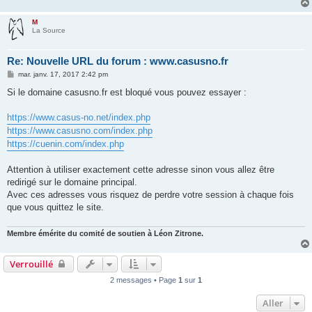
M
La Source
Re: Nouvelle URL du forum : www.casusno.fr
M
mar. janv. 17, 2017 2:42 pm
e
s
Si le domaine casusno.fr est bloqué vous pouvez essayer :
s
a
g
https://www.casus-no.net/index.php
e
https://www.casusno.com/index.php
https://cuenin.com/index.php
Attention à utiliser exactement cette adresse sinon vous allez être
redirigé sur le domaine principal.
Avec ces adresses vous risquez de perdre votre session à chaque fois
que vous quittez le site.
Membre émérite du comité de soutien à Léon Zitrone.
Verrouillé
2 messages • Page
1
sur
1
Aller