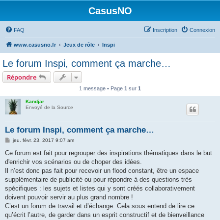
CasusNO
FAQ
Inscription
Connexion
www.casusno.fr
Jeux de rôle
Inspi
Le forum Inspi, comment ça marche…
Répondre
1 message • Page
1
sur
1
Kandjar
Envoyé de la Source
Le forum Inspi, comment ça marche…
M
jeu. févr. 23, 2017 9:07 am
e
s
Ce forum est fait pour regrouper des inspirations thématiques dans le but
s
d'enrichir vos scénarios ou de choper des idées.
a
g
Il n’est donc pas fait pour recevoir un flood constant, être un espace
e
supplémentaire de publicité ou pour répondre à des questions très
spécifiques : les sujets et listes qui y sont créés collaborativement
doivent pouvoir servir au plus grand nombre !
C’est un forum de travail et d’échange. Cela sous entend de lire ce
qu’écrit l’autre, de garder dans un esprit constructif et de bienveillance