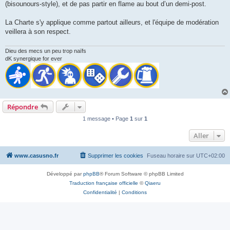
(bisounours-style), et de pas partir en flame au bout d’un demi-post.
La Charte s'y applique comme partout ailleurs, et l'équipe de modération
veillera à son respect.
Dieu des mecs un peu trop naïfs
dK synergique for ever
Répondre
1 message • Page
1
sur
1
Aller
www.casusno.fr
Supprimer les cookies
Fuseau horaire sur
UTC+02:00
Développé par
phpBB
® Forum Software © phpBB Limited
Traduction française officielle
©
Qiaeru
Confidentialité
|
Conditions