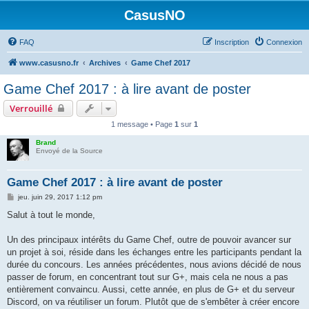
CasusNO
FAQ
Inscription
Connexion
www.casusno.fr
Archives
Game Chef 2017
Game Chef 2017 : à lire avant de poster
Verrouillé
1 message • Page
1
sur
1
Brand
Envoyé de la Source
Game Chef 2017 : à lire avant de poster
M
jeu. juin 29, 2017 1:12 pm
e
s
Salut à tout le monde,
s
a
g
Un des principaux intérêts du Game Chef, outre de pouvoir avancer sur
e
un projet à soi, réside dans les échanges entre les participants pendant la
durée du concours. Les années précédentes, nous avions décidé de nous
passer de forum, en concentrant tout sur G+, mais cela ne nous a pas
entièrement convaincu. Aussi, cette année, en plus de G+ et du serveur
Discord, on va réutiliser un forum. Plutôt que de s'embêter à créer encore