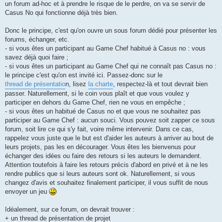
un forum ad-hoc et à prendre le risque de le perdre, on va se servir de
Casus No qui fonctionne déjà très bien.
Donc le principe, c'est qu'on ouvre un sous forum dédié pour présenter les
forums, échanger, etc.
- si vous êtes un participant au Game Chef habitué à Casus no : vous
savez déjà quoi faire ;
- si vous êtes un participant au Game Chef qui ne connaît pas Casus no :
le principe c'est qu'on est invité ici. Passez-donc sur le
thread de présentatio
n, lisez
la charte
, respectez-là et tout devrait bien
passer. Naturellement, si le coin vous plaît et que vous voulez y
participer en dehors du Game Chef, rien ne vous en empêche ;
- si vous êtes un habitué de Casus no et que vous ne souhaitez pas
participer au Game Chef : aucun souci. Vous pouvez soit zapper ce sous
forum, soit lire ce qui s'y fait, voire même intervenir. Dans ce cas,
rappelez vous juste que le but est d'aider les auteurs à arriver au bout de
leurs projets, pas les en décourager. Vous êtes les bienvenus pour
échanger des idées ou faire des retours si les auteurs le demandent.
Attention toutefois à faire les retours précis d'abord en privé et à ne les
rendre publics que si leurs auteurs sont ok. Naturellement, si vous
changez d'avis et souhaitez finalement participer, il vous suffit de nous
envoyer un jeu
Idéalement, sur ce forum, on devrait trouver :
+ un thread de présentation de projet