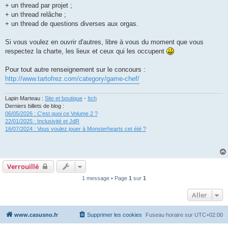
+ un thread par projet ;
+ un thread relâche ;
+ un thread de questions diverses aux orgas.
Si vous voulez en ouvrir d'autres, libre à vous du moment que vous
respectez la charte, les lieux et ceux qui les occupent
Pour tout autre renseignement sur le concours :
http://www.tartofrez.com/category/game-chef/
Lapin Marteau :
Site et boutique
-
Itch
Derniers billets de blog :
06/05/2026 : C'est quoi ce Volume 2 ?
22/01/2025 : Inclusivité et JdR
16/07/2024 : Vous voulez jouer à Monsterhearts cet été ?
Verrouillé
1 message • Page
1
sur
1
Aller
www.casusno.fr
Supprimer les cookies
Fuseau horaire sur
UTC+02:00