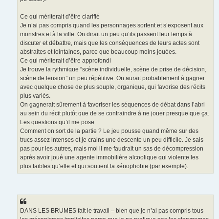
Ce qui mériterait d’être clarifié
Je n’ai pas compris quand les personnages sortent et s’exposent aux
monstres et à la ville. On dirait un peu qu’ils passent leur temps à
discuter et débattre, mais que les conséquences de leurs actes sont
abstraites et lointaines, parce que beaucoup moins jouées.
Ce qui mériterait d’être approfondi
Je trouve la rythmique “scène individuelle, scène de prise de décision,
scène de tension” un peu répétitive. On aurait probablement à gagner
avec quelque chose de plus souple, organique, qui favorise des récits
plus variés.
On gagnerait sûrement à favoriser les séquences de débat dans l’abri
au sein du récit plutôt que de se contraindre à ne jouer presque que ça.
Les questions qu’il me pose
Comment on sort de la partie ? Le jeu pousse quand même sur des
trucs assez intenses et je crains une descente un peu difficile. Je sais
pas pour les autres, mais moi il me faudrait un sas de décompression
après avoir joué une agente immobilière alcoolique qui violente les
plus faibles qu’elle et qui soutient la xénophobie (par exemple).
DANS LES BRUMES fait le travail – bien que je n’ai pas compris tous