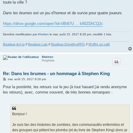
toute la ville ?
Dans les brumes
est un jeu d’horreur et de survie pour quatre joueurs.
https://drive.google.com/open?id=0B4l7U ... k90ZDhCQ2c
Dernière modification par
Khelren
le mar. août 15, 2017 8:28 pm, modifié 1 fois.
Boutique itch.io
//
Boutique Lulu
//
Boutique DrivethruRPG
//
M'offrir un café
Khelren
Prophète
Re: Dans les brumes - un hommage à Stephen King
M
mar. août 15, 2017 8:26 pm
e
s
Pour la postérité, les retours sur le jeu (à tout hasard j'ai rendu anonyme
s
les retours), avec, comme souvent, de très bonnes remarques :
a
g
e
Bonjour !
Je suis fan des histoires de zombies, des communautés enfermées et
des groupes qui pètent les plombs (et du livre de Stephen King) donc je