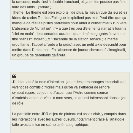
la rancoeur, mais c'est à double tranchant, et ça ne les pousse pas à se
faire des amis... j'adore.)
Thème : Le thème est bien exploité ; de plus, la mécanique du jeu et les
idées de cartes Tension/Epilogue l'exploitent pas mal. Peut-être que ça
manque de réelles pistes narratives pour aider à cerner mieux l'univers.
L'absence de MJ fait qu'il n'y a que très peu d'éléments narratifs fournis
"clef en main" : les scénarios auraient quand même gagnés à avoir un
titre "dans l'histoire" (Ex : l'incendie de la station service ; la marée
grouillante ; l'appel à l'aide à la radio) avec un petit texte descriptif pour
mettre dans l'ambiance. En l'absence de joueur chevronné / imaginatif,
un groupe de débutants galèrera.
J'ai bien aimé la note d'intention : jouer des personnages imparfaits qui
vivent des conflits difficiles mais qu'on va s'efforcer de rendre
sympathiques. Le jeu met l'accent sur l'Autre comme source
d'enrichissement et c'est, à mon sens, ce qui est intéressant dans le jeu
de rôle.
La part faite entre JDR et jeu de plateau est assez clair, y compris dans
les interactions avec les autres joueurs, notamment grâce à l'analogie
faite avec la mise en scène cinématographique.