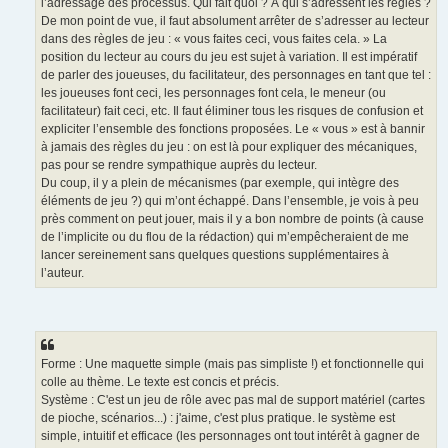
l’adressage des processus. Qui fait quoi ? À qui s’adressent les règles ?
De mon point de vue, il faut absolument arrêter de s’adresser au lecteur
dans des règles de jeu : « vous faites ceci, vous faites cela. » La
position du lecteur au cours du jeu est sujet à variation. Il est impératif
de parler des joueuses, du facilitateur, des personnages en tant que tel :
les joueuses font ceci, les personnages font cela, le meneur (ou
facilitateur) fait ceci, etc. Il faut éliminer tous les risques de confusion et
expliciter l’ensemble des fonctions proposées. Le « vous » est à bannir
à jamais des règles du jeu : on est là pour expliquer des mécaniques,
pas pour se rendre sympathique auprès du lecteur.
Du coup, il y a plein de mécanismes (par exemple, qui intègre des
éléments de jeu ?) qui m’ont échappé. Dans l’ensemble, je vois à peu
près comment on peut jouer, mais il y a bon nombre de points (à cause
de l’implicite ou du flou de la rédaction) qui m’empêcheraient de me
lancer sereinement sans quelques questions supplémentaires à
l’auteur.
Forme : Une maquette simple (mais pas simpliste !) et fonctionnelle qui
colle au thème. Le texte est concis et précis.
Système : C'est un jeu de rôle avec pas mal de support matériel (cartes
de pioche, scénarios...) : j'aime, c'est plus pratique. le système est
simple, intuitif et efficace (les personnages ont tout intérêt à gagner de