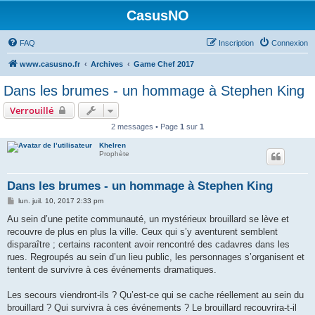
CasusNO
FAQ
Inscription
Connexion
www.casusno.fr
Archives
Game Chef 2017
Dans les brumes - un hommage à Stephen King
Verrouillé
2 messages • Page
1
sur
1
Khelren
Prophète
Dans les brumes - un hommage à Stephen King
M
lun. juil. 10, 2017 2:33 pm
e
s
Au sein d’une petite communauté, un mystérieux brouillard se lève et
s
recouvre de plus en plus la ville. Ceux qui s’y aventurent semblent
a
g
disparaître ; certains racontent avoir rencontré des cadavres dans les
e
rues. Regroupés au sein d’un lieu public, les personnages s’organisent et
tentent de survivre à ces événements dramatiques.
Les secours viendront-ils ? Qu’est-ce qui se cache réellement au sein du
brouillard ? Qui survivra à ces événements ? Le brouillard recouvrira-t-il