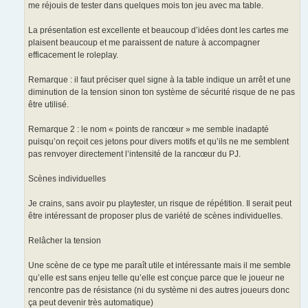
me réjouis de tester dans quelques mois ton jeu avec ma table.
La présentation est excellente et beaucoup d’idées dont les cartes me
plaisent beaucoup et me paraissent de nature à accompagner
efficacement le roleplay.
Remarque : il faut préciser quel signe à la table indique un arrêt et une
diminution de la tension sinon ton système de sécurité risque de ne pas
être utilisé.
Remarque 2 : le nom « points de rancœur » me semble inadapté
puisqu’on reçoit ces jetons pour divers motifs et qu’ils ne me semblent
pas renvoyer directement l’intensité de la rancœur du PJ.
Scènes individuelles
Je crains, sans avoir pu playtester, un risque de répétition. Il serait peut
être intéressant de proposer plus de variété de scènes individuelles.
Relâcher la tension
Une scène de ce type me paraît utile et intéressante mais il me semble
qu’elle est sans enjeu telle qu’elle est conçue parce que le joueur ne
rencontre pas de résistance (ni du système ni des autres joueurs donc
ça peut devenir très automatique)