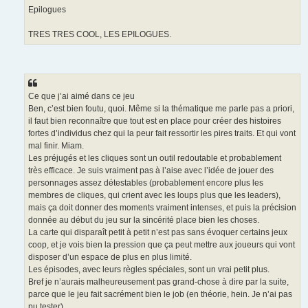
Epilogues
TRES TRES COOL, LES EPILOGUES.
Ce que j’ai aimé dans ce jeu
Ben, c’est bien foutu, quoi. Même si la thématique me parle pas a priori,
il faut bien reconnaître que tout est en place pour créer des histoires
fortes d’individus chez qui la peur fait ressortir les pires traits. Et qui vont
mal finir. Miam.
Les préjugés et les cliques sont un outil redoutable et probablement
très efficace. Je suis vraiment pas à l’aise avec l’idée de jouer des
personnages assez détestables (probablement encore plus les
membres de cliques, qui crient avec les loups plus que les leaders),
mais ça doit donner des moments vraiment intenses, et puis la précision
donnée au début du jeu sur la sincérité place bien les choses.
La carte qui disparaît petit à petit n’est pas sans évoquer certains jeux
coop, et je vois bien la pression que ça peut mettre aux joueurs qui vont
disposer d’un espace de plus en plus limité.
Les épisodes, avec leurs règles spéciales, sont un vrai petit plus.
Bref je n’aurais malheureusement pas grand-chose à dire par la suite,
parce que le jeu fait sacrément bien le job (en théorie, hein. Je n’ai pas
pu tester).