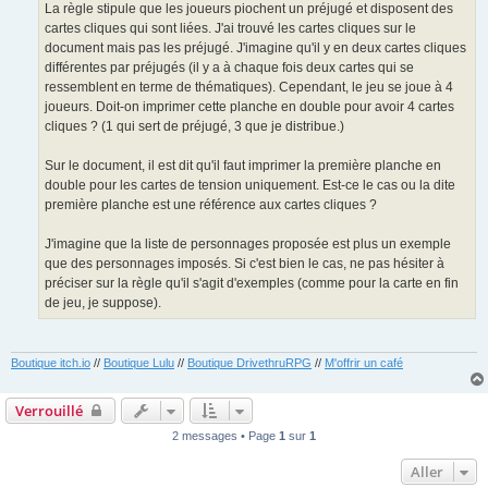
La règle stipule que les joueurs piochent un préjugé et disposent des
cartes cliques qui sont liées. J'ai trouvé les cartes cliques sur le
document mais pas les préjugé. J'imagine qu'il y en deux cartes cliques
différentes par préjugés (il y a à chaque fois deux cartes qui se
ressemblent en terme de thématiques). Cependant, le jeu se joue à 4
joueurs. Doit-on imprimer cette planche en double pour avoir 4 cartes
cliques ? (1 qui sert de préjugé, 3 que je distribue.)
Sur le document, il est dit qu'il faut imprimer la première planche en
double pour les cartes de tension uniquement. Est-ce le cas ou la dite
première planche est une référence aux cartes cliques ?
J'imagine que la liste de personnages proposée est plus un exemple
que des personnages imposés. Si c'est bien le cas, ne pas hésiter à
préciser sur la règle qu'il s'agit d'exemples (comme pour la carte en fin
de jeu, je suppose).
Boutique itch.io
//
Boutique Lulu
//
Boutique DrivethruRPG
//
M'offrir un café
Verrouillé
2 messages • Page
1
sur
1
Aller