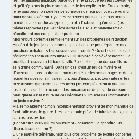
les mécanismes implicites parce que je ne pratique pas les storygames
et qu’il n’y a pas la place sans doute de les expliciter ici. Par exemple,
je ne sais pas si on joue les personnages de leur point de vue ou d’un
point de vue extérieur. Il y a des évidences qui n’en sont pas pour tout le
monde, mais c’est lié au type de jeu et à l’habitude qu’on en a (les
mêmes reproches peuvent être adressés aux jeux mainstreams qui
n’explicitent pas non plus leur pratique).
Mes retours portent essentiellement sur des problèmes de rédaction.
Au début du jeu, je ne comprends pas si on joue pour répondre aux
questions initiales : « Les secours viendront-ils ? Qu’est-ce qui se cache
réellement au sein du brouillard ? Qui survivra à ces événements ? Le
brouillard recouvrira-t-il toute la ville ? » ou si on joue des conflits au
sein d’une communauté. Dans un cas, c’est un jeu de mystère et
d’aventure ; dans l’autre, un drama centré sur les personnages et dans
lequel les questions initiales n’ont pas d’importance. Les cartes et les
mécanismes qui suivent ne résolvent pas complètement la question :
les conflits sont bien au cœur des mécanismes de prise de décision,
mais quelle est la nature de ces décisions ? Trouver des informations
ou juste survivre ?
Vraisemblablement, mon incompréhension provient de mon manque de
familiarité avec le genre. Il est sans doute prévu de faire les deux, mais
ce n’est pas évident.
(Par ailleurs, ceux qui s’y aventurent « semblent » disparaître : ils
disparaissent ou non ?)
D’une manière générale, mon plus gros problème de lecture concerne