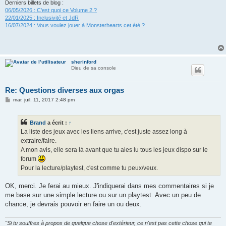
Derniers billets de blog :
06/05/2026 : C'est quoi ce Volume 2 ?
22/01/2025 : Inclusivité et JdR
16/07/2024 : Vous voulez jouer à Monsterhearts cet été ?
sherinford
Dieu de sa console
Re: Questions diverses aux orgas
M
mar. juil. 11, 2017 2:48 pm
e
s
s
Brand
a écrit :
↑
a
g
La liste des jeux avec les liens arrive, c'est juste assez long à
e
extraire/faire.
A mon avis, elle sera là avant que tu aies lu tous les jeux dispo sur le
forum
Pour la lecture/playtest, c'est comme tu peux/veux.
OK, merci. Je ferai au mieux. J'indiquerai dans mes commentaires si je
me base sur une simple lecture ou sur un playtest. Avec un peu de
chance, je devrais pouvoir en faire un ou deux.
"Si tu souffres à propos de quelque chose d'extérieur, ce n'est pas cette chose qui te