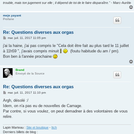
trouble, mais ton jugement sur elle ; il dépend de toi de le faire disparaître."
- Marc-Aurèle
meje.yayant
Profane
Re: Questions diverses aux orgas
M
mar. juil. 11, 2017 11:05 pm
e
s
j'ai la haine, j'ai pas compris le "Cela doit être fait au plus tard le 11 juillet
s
à 11h59 ", j'avais compris minuit
(foutu habitude du am / pm).
a
g
Bon ben à l'année prochaine
e
Brand
Envoyé de la Source
Re: Questions diverses aux orgas
M
mar. juil. 11, 2017 11:10 pm
e
s
Argh, désolé :/
s
Idem, on n'a pas eu de nouvelles de Carnage.
a
g
Par contre, si vous voulez, on peut demadner à des volontaires de vous
e
relire.
Lapin Marteau :
Site et boutique
-
Itch
Derniers billets de blog :