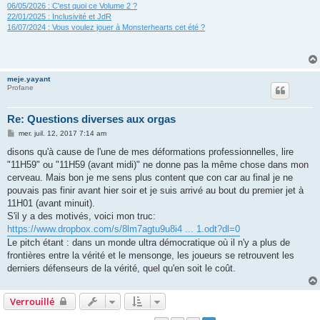
06/05/2026 : C'est quoi ce Volume 2 ?
22/01/2025 : Inclusivité et JdR
16/07/2024 : Vous voulez jouer à Monsterhearts cet été ?
meje.yayant
Profane
Re: Questions diverses aux orgas
M
mer. juil. 12, 2017 7:14 am
e
s
disons qu'à cause de l'une de mes déformations professionnelles, lire
s
"11H59" ou "11H59 (avant midi)" ne donne pas la même chose dans mon
a
g
cerveau. Mais bon je me sens plus content que con car au final je ne
e
pouvais pas finir avant hier soir et je suis arrivé au bout du premier jet à
11H01 (avant minuit).
S'il y a des motivés, voici mon truc:
https://www.dropbox.com/s/8lm7agtu9u8i4 ... 1.odt?dl=0
Le pitch étant : dans un monde ultra démocratique où il n'y a plus de
frontières entre la vérité et le mensonge, les joueurs se retrouvent les
derniers défenseurs de la vérité, quel qu'en soit le coût.
Verrouillé