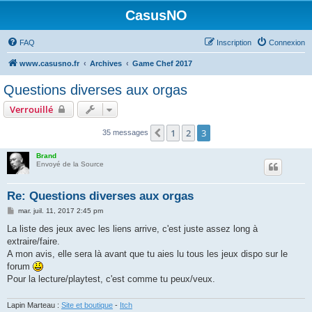
CasusNO
FAQ
Inscription
Connexion
www.casusno.fr
Archives
Game Chef 2017
Questions diverses aux orgas
Verrouillé
1
2
3
Précédent
35 messages
Brand
Envoyé de la Source
Re: Questions diverses aux orgas
M
mar. juil. 11, 2017 2:45 pm
e
s
La liste des jeux avec les liens arrive, c'est juste assez long à
s
extraire/faire.
a
g
A mon avis, elle sera là avant que tu aies lu tous les jeux dispo sur le
e
forum
Pour la lecture/playtest, c'est comme tu peux/veux.
Lapin Marteau :
Site et boutique
-
Itch