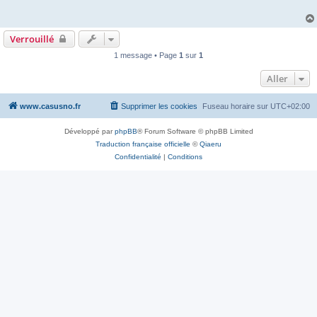
Verrouillé
1 message • Page
1
sur
1
Aller
www.casusno.fr
Supprimer les cookies
Fuseau horaire sur
UTC+02:00
Développé par
phpBB
® Forum Software © phpBB Limited
Traduction française officielle
©
Qiaeru
Confidentialité
|
Conditions