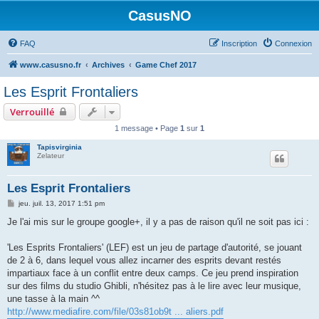
CasusNO
FAQ
Inscription
Connexion
www.casusno.fr
Archives
Game Chef 2017
Les Esprit Frontaliers
Verrouillé
1 message • Page
1
sur
1
Tapisvirginia
Zelateur
Les Esprit Frontaliers
M
jeu. juil. 13, 2017 1:51 pm
e
s
Je l'ai mis sur le groupe google+, il y a pas de raison qu'il ne soit pas ici :
s
a
g
'Les Esprits Frontaliers' (LEF) est un jeu de partage d'autorité, se jouant
e
de 2 à 6, dans lequel vous allez incarner des esprits devant restés
impartiaux face à un conflit entre deux camps. Ce jeu prend inspiration
sur des films du studio Ghibli, n'hésitez pas à le lire avec leur musique,
une tasse à la main ^^
http://www.mediafire.com/file/03s81ob9t ... aliers.pdf