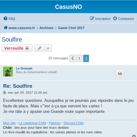
CasusNO
FAQ
Inscription
Connexion
www.casusno.fr
Archives
Game Chef 2017
Soulfire
Verrouillé
1
2
Précédent
25 messages
Le Grümph
Dieu du foisonnement créatif
Re: Soulfire
M
mer. juil. 05, 2017 11:46 am
e
s
Excellentes questions. Auxquelles je ne pourrais pas répondre dans le jeu
s
faute de place. Mais c'"est à ça que servent les cartes !
a
g
Je me tâte à y ajouter une Grande route super importante
e
Mon site
-
Le catalogue Chibi
-
Patreon
-
Discord Chibi
Chibi
: des jeux pour faire des trucs dedans
Le rêve mouillé du capitalisme : les usines pleines et les rues vides.