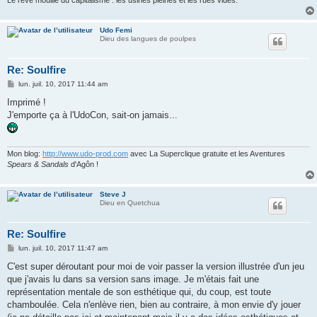
Le rêve mouillé du capitalisme : les usines pleines et les rues vides.
Udo Femi
Dieu des langues de poulpes
Re: Soulfire
M
lun. juil. 10, 2017 11:44 am
e
s
Imprimé !
s
J'emporte ça à l'UdoCon, sait-on jamais...
a
g
e
Mon blog:
http://www.udo-prod.com
avec La Superclique gratuite et les Aventures
Spears & Sandals
d'Agôn !
Steve J
Dieu en Quetchua
Re: Soulfire
M
lun. juil. 10, 2017 11:47 am
e
s
C'est super déroutant pour moi de voir passer la version illustrée d'un jeu
s
que j'avais lu dans sa version sans image. Je m'étais fait une
a
g
représentation mentale de son esthétique qui, du coup, est toute
e
chamboulée. Cela n'enlève rien, bien au contraire, à mon envie d'y jouer