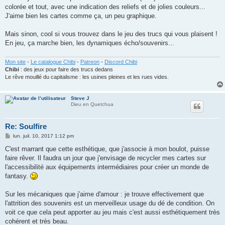
s
colorée et tout, avec une indication des reliefs et de jolies couleurs...
a
g
J'aime bien les cartes comme ça, un peu graphique.
e
Mais sinon, cool si vous trouvez dans le jeu des trucs qui vous plaisent !
En jeu, ça marche bien, les dynamiques écho/souvenirs...
Mon site
-
Le catalogue Chibi
-
Patreon
-
Discord Chibi
Chibi
: des jeux pour faire des trucs dedans
Le rêve mouillé du capitalisme : les usines pleines et les rues vides.
Steve J
Dieu en Quetchua
Re: Soulfire
M
lun. juil. 10, 2017 1:12 pm
e
s
C'est marrant que cette esthétique, que j'associe à mon boulot, puisse
s
faire rêver. Il faudra un jour que j'envisage de recycler mes cartes sur
a
g
l'accessibilité aux équipements intermédiaires pour créer un monde de
e
fantasy.
Sur les mécaniques que j'aime d'amour : je trouve effectivement que
l'attrition des souvenirs est un merveilleux usage du dé de condition. On
voit ce que cela peut apporter au jeu mais c'est aussi esthétiquement très
cohérent et très beau.