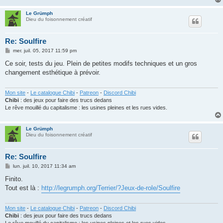
Le Grümph
Dieu du foisonnement créatif
Re: Soulfire
M
mer. juil. 05, 2017 11:59 pm
e
s
Ce soir, tests du jeu. Plein de petites modifs techniques et un gros
s
changement esthétique à prévoir.
a
g
e
Mon site
-
Le catalogue Chibi
-
Patreon
-
Discord Chibi
Chibi
: des jeux pour faire des trucs dedans
Le rêve mouillé du capitalisme : les usines pleines et les rues vides.
Le Grümph
Dieu du foisonnement créatif
Re: Soulfire
M
lun. juil. 10, 2017 11:34 am
e
s
Finito.
s
Tout est là :
http://legrumph.org/Terrier/?Jeux-de-role/Soulfire
a
g
e
Mon site
-
Le catalogue Chibi
-
Patreon
-
Discord Chibi
Chibi
: des jeux pour faire des trucs dedans