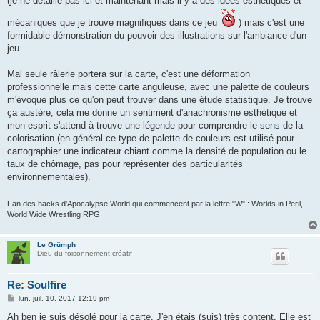
(je ne détaille pas ici et maintenant mais il y a des idées esthétiques et
mécaniques que je trouve magnifiques dans ce jeu
) mais c'est une
formidable démonstration du pouvoir des illustrations sur l'ambiance d'un
jeu.
Mal seule râlerie portera sur la carte, c'est une déformation
professionnelle mais cette carte anguleuse, avec une palette de couleurs
m'évoque plus ce qu'on peut trouver dans une étude statistique. Je trouve
ça austère, cela me donne un sentiment d'anachronisme esthétique et
mon esprit s'attend à trouve une légende pour comprendre le sens de la
colorisation (en général ce type de palette de couleurs est utilisé pour
cartographier une indicateur chiant comme la densité de population ou le
taux de chômage, pas pour représenter des particularités
environnementales).
Fan des hacks d'Apocalypse World qui commencent par la lettre "W" : Worlds in Peril,
World Wide Wrestling RPG
Le Grümph
Dieu du foisonnement créatif
Re: Soulfire
M
lun. juil. 10, 2017 12:19 pm
e
s
Ah ben je suis désolé pour la carte. J'en étais (suis) très content. Elle est