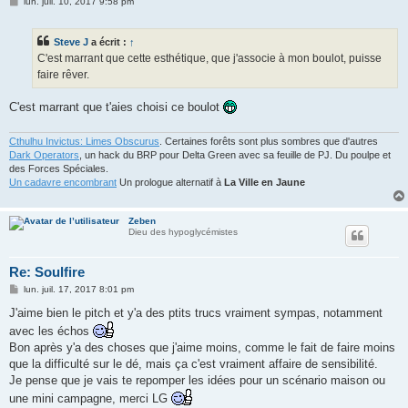
M
lun. juil. 10, 2017 9:58 pm
e
s
s
Steve J
a écrit :
↑
a
g
C'est marrant que cette esthétique, que j'associe à mon boulot, puisse
e
faire rêver.
C'est marrant que t'aies choisi ce boulot
Cthulhu Invictus: Limes Obscurus
. Certaines forêts sont plus sombres que d'autres
Dark Operators
, un hack du BRP pour Delta Green avec sa feuille de PJ. Du poulpe et
des Forces Spéciales.
Un cadavre encombrant
Un prologue alternatif à
La Ville en Jaune
Zeben
Dieu des hypoglycémistes
Re: Soulfire
M
lun. juil. 17, 2017 8:01 pm
e
s
J'aime bien le pitch et y'a des ptits trucs vraiment sympas, notamment
s
avec les échos
a
g
Bon après y'a des choses que j'aime moins, comme le fait de faire moins
e
que la difficulté sur le dé, mais ça c'est vraiment affaire de sensibilité.
Je pense que je vais te repomper les idées pour un scénario maison ou
une mini campagne, merci LG