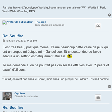
Fan des hacks d'Apocalypse World qui commencent par la lettre "W" : Worlds in Peril,
World Wide Wrestling RPG
Tholgren
Dieu d'après le panthéon
Re: Soulfire
M
lun. juil. 10, 2017 9:15 pm
e
s
C'est très beau, poétique même. J'aime beaucoup cette veine de jeux qui
s
ont un propos mi épique mi mélancolique. Et chouette idée de l'avoir
a
g
adapté à un setting esthétiquement africain.
e
Je me demande si on ne pourrait pas croiser les effluves avec "Spears of
dawn" d'ailleurs.
"En fait, on n’est pas dans le Gorafi, mais dans une prequel de Fallout." Tristan Lhomme
Cryoban
Dieu de la carbonite
Re: Soulfire