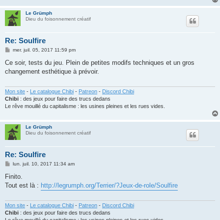
Le Grümph
Dieu du foisonnement créatif
Re: Soulfire
M
mer. juil. 05, 2017 11:59 pm
e
s
Ce soir, tests du jeu. Plein de petites modifs techniques et un gros
s
changement esthétique à prévoir.
a
g
e
Mon site
-
Le catalogue Chibi
-
Patreon
-
Discord Chibi
Chibi
: des jeux pour faire des trucs dedans
Le rêve mouillé du capitalisme : les usines pleines et les rues vides.
Le Grümph
Dieu du foisonnement créatif
Re: Soulfire
M
lun. juil. 10, 2017 11:34 am
e
s
Finito.
s
Tout est là :
http://legrumph.org/Terrier/?Jeux-de-role/Soulfire
a
g
e
Mon site
-
Le catalogue Chibi
-
Patreon
-
Discord Chibi
Chibi
: des jeux pour faire des trucs dedans