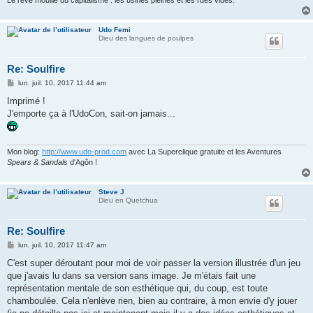
Le rêve mouillé du capitalisme : les usines pleines et les rues vides.
Udo Femi
Dieu des langues de poulpes
Re: Soulfire
M
lun. juil. 10, 2017 11:44 am
e
s
Imprimé !
s
J'emporte ça à l'UdoCon, sait-on jamais...
a
g
e
Mon blog:
http://www.udo-prod.com
avec La Superclique gratuite et les Aventures
Spears & Sandals
d'Agôn !
Steve J
Dieu en Quetchua
Re: Soulfire
M
lun. juil. 10, 2017 11:47 am
e
s
C'est super déroutant pour moi de voir passer la version illustrée d'un jeu
s
que j'avais lu dans sa version sans image. Je m'étais fait une
a
g
représentation mentale de son esthétique qui, du coup, est toute
e
chamboulée. Cela n'enlève rien, bien au contraire, à mon envie d'y jouer