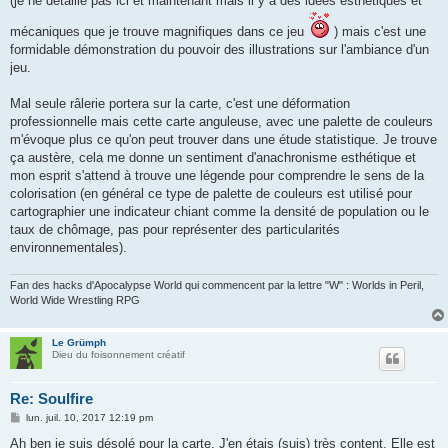
(je ne détaille pas ici et maintenant mais il y a des idées esthétiques et
mécaniques que je trouve magnifiques dans ce jeu
) mais c'est une
formidable démonstration du pouvoir des illustrations sur l'ambiance d'un
jeu.
Mal seule râlerie portera sur la carte, c'est une déformation
professionnelle mais cette carte anguleuse, avec une palette de couleurs
m'évoque plus ce qu'on peut trouver dans une étude statistique. Je trouve
ça austère, cela me donne un sentiment d'anachronisme esthétique et
mon esprit s'attend à trouve une légende pour comprendre le sens de la
colorisation (en général ce type de palette de couleurs est utilisé pour
cartographier une indicateur chiant comme la densité de population ou le
taux de chômage, pas pour représenter des particularités
environnementales).
Fan des hacks d'Apocalypse World qui commencent par la lettre "W" : Worlds in Peril,
World Wide Wrestling RPG
Le Grümph
Dieu du foisonnement créatif
Re: Soulfire
M
lun. juil. 10, 2017 12:19 pm
e
s
Ah ben je suis désolé pour la carte. J'en étais (suis) très content. Elle est