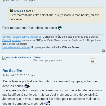
M
lun. juil. 10, 2017 9:58 pm
e
s
s
Steve J
a écrit :
↑
a
g
C'est marrant que cette esthétique, que j'associe à mon boulot, puisse
e
faire rêver.
C'est marrant que t'aies choisi ce boulot
Cthulhu Invictus: Limes Obscurus
. Certaines forêts sont plus sombres que d'autres
Dark Operators
, un hack du BRP pour Delta Green avec sa feuille de PJ. Du poulpe et
des Forces Spéciales.
Un cadavre encombrant
Un prologue alternatif à
La Ville en Jaune
Zeben
Dieu des hypoglycémistes
Re: Soulfire
M
lun. juil. 17, 2017 8:01 pm
e
s
J'aime bien le pitch et y'a des ptits trucs vraiment sympas, notamment
s
avec les échos
a
g
Bon après y'a des choses que j'aime moins, comme le fait de faire moins
e
que la difficulté sur le dé, mais ça c'est vraiment affaire de sensibilité.
Je pense que je vais te repomper les idées pour un scénario maison ou
une mini campagne, merci LG