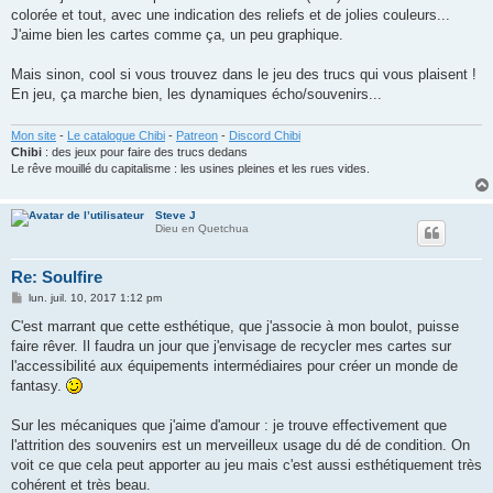
s
colorée et tout, avec une indication des reliefs et de jolies couleurs...
a
g
J'aime bien les cartes comme ça, un peu graphique.
e
Mais sinon, cool si vous trouvez dans le jeu des trucs qui vous plaisent !
En jeu, ça marche bien, les dynamiques écho/souvenirs...
Mon site
-
Le catalogue Chibi
-
Patreon
-
Discord Chibi
Chibi
: des jeux pour faire des trucs dedans
Le rêve mouillé du capitalisme : les usines pleines et les rues vides.
Steve J
Dieu en Quetchua
Re: Soulfire
M
lun. juil. 10, 2017 1:12 pm
e
s
C'est marrant que cette esthétique, que j'associe à mon boulot, puisse
s
faire rêver. Il faudra un jour que j'envisage de recycler mes cartes sur
a
g
l'accessibilité aux équipements intermédiaires pour créer un monde de
e
fantasy.
Sur les mécaniques que j'aime d'amour : je trouve effectivement que
l'attrition des souvenirs est un merveilleux usage du dé de condition. On
voit ce que cela peut apporter au jeu mais c'est aussi esthétiquement très
cohérent et très beau.