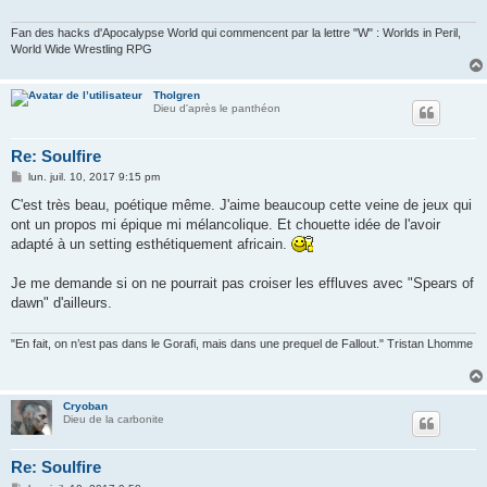
Fan des hacks d'Apocalypse World qui commencent par la lettre "W" : Worlds in Peril,
World Wide Wrestling RPG
Tholgren
Dieu d'après le panthéon
Re: Soulfire
M
lun. juil. 10, 2017 9:15 pm
e
s
C'est très beau, poétique même. J'aime beaucoup cette veine de jeux qui
s
ont un propos mi épique mi mélancolique. Et chouette idée de l'avoir
a
g
adapté à un setting esthétiquement africain.
e
Je me demande si on ne pourrait pas croiser les effluves avec "Spears of
dawn" d'ailleurs.
"En fait, on n’est pas dans le Gorafi, mais dans une prequel de Fallout." Tristan Lhomme
Cryoban
Dieu de la carbonite
Re: Soulfire