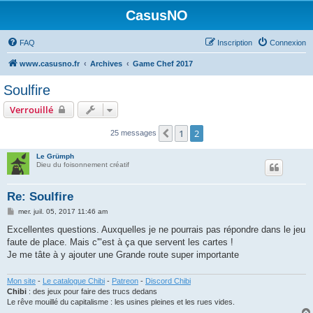
CasusNO
FAQ
Inscription
Connexion
www.casusno.fr
Archives
Game Chef 2017
Soulfire
Verrouillé
1
2
Précédent
25 messages
Le Grümph
Dieu du foisonnement créatif
Re: Soulfire
M
mer. juil. 05, 2017 11:46 am
e
s
Excellentes questions. Auxquelles je ne pourrais pas répondre dans le jeu
s
faute de place. Mais c'"est à ça que servent les cartes !
a
g
Je me tâte à y ajouter une Grande route super importante
e
Mon site
-
Le catalogue Chibi
-
Patreon
-
Discord Chibi
Chibi
: des jeux pour faire des trucs dedans
Le rêve mouillé du capitalisme : les usines pleines et les rues vides.