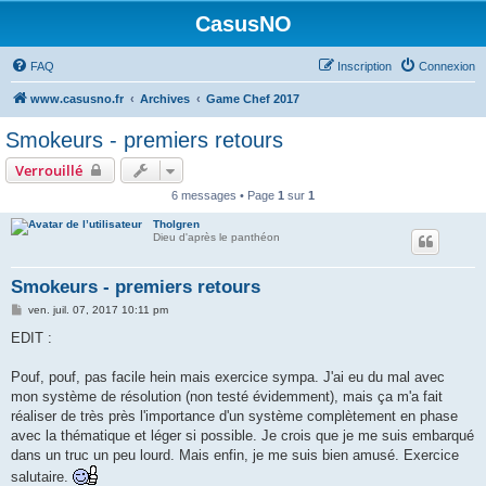
CasusNO
FAQ
Inscription
Connexion
www.casusno.fr
Archives
Game Chef 2017
Smokeurs - premiers retours
Verrouillé
6 messages • Page
1
sur
1
Tholgren
Dieu d'après le panthéon
Smokeurs - premiers retours
M
ven. juil. 07, 2017 10:11 pm
e
s
EDIT :
s
a
g
Pouf, pouf, pas facile hein mais exercice sympa. J'ai eu du mal avec
e
mon système de résolution (non testé évidemment), mais ça m'a fait
réaliser de très près l'importance d'un système complètement en phase
avec la thématique et léger si possible. Je crois que je me suis embarqué
dans un truc un peu lourd. Mais enfin, je me suis bien amusé. Exercice
salutaire.