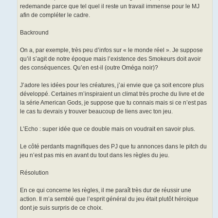
redemande parce que tel quel il reste un travail immense pour le MJ
afin de compléter le cadre.
Backround
On a, par exemple, très peu d’infos sur « le monde réel ». Je suppose
qu’il s’agit de notre époque mais l’existence des Smokeurs doit avoir
des conséquences. Qu’en est-il (outre Oméga noir)?
J’adore les idées pour les créatures, j’ai envie que ça soit encore plus
développé. Certaines m’inspiraient un climat très proche du livre et de
la série American Gods, je suppose que tu connais mais si ce n’est pas
le cas tu devrais y trouver beaucoup de liens avec ton jeu.
L’Echo : super idée que ce double mais on voudrait en savoir plus.
Le côté perdants magnifiques des PJ que tu annonces dans le pitch du
jeu n’est pas mis en avant du tout dans les règles du jeu.
Résolution
En ce qui concerne les règles, il me paraît très dur de réussir une
action. Il m’a semblé que l’esprit général du jeu était plutôt héroïque
dont je suis surpris de ce choix.