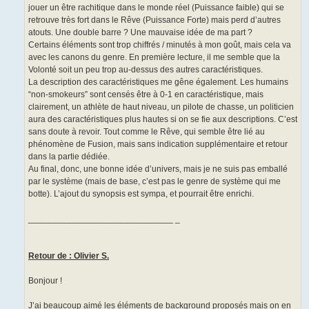
jouer un être rachitique dans le monde réel (Puissance faible) qui se
retrouve très fort dans le Rêve (Puissance Forte) mais perd d’autres
atouts. Une double barre ? Une mauvaise idée de ma part ?
Certains éléments sont trop chiffrés / minutés à mon goût, mais cela va
avec les canons du genre. En première lecture, il me semble que la
Volonté soit un peu trop au-dessus des autres caractéristiques.
La description des caractéristiques me gêne également. Les humains
“non-smokeurs” sont censés être à 0-1 en caractéristique, mais
clairement, un athlète de haut niveau, un pilote de chasse, un politicien
aura des caractéristiques plus hautes si on se fie aux descriptions. C’est
sans doute à revoir. Tout comme le Rêve, qui semble être lié au
phénomène de Fusion, mais sans indication supplémentaire et retour
dans la partie dédiée.
Au final, donc, une bonne idée d’univers, mais je ne suis pas emballé
par le système (mais de base, c’est pas le genre de système qui me
botte). L’ajout du synopsis est sympa, et pourrait être enrichi.
______________________________ _
Retour de : Olivier S.
Bonjour !
J’ai beaucoup aimé les éléments de background proposés mais on en