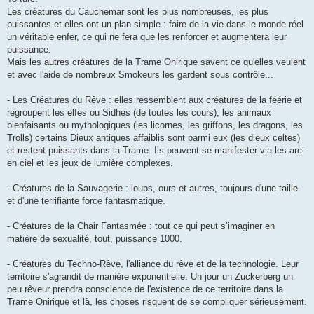
Les créatures du Cauchemar sont les plus nombreuses, les plus
puissantes et elles ont un plan simple : faire de la vie dans le monde réel
un véritable enfer, ce qui ne fera que les renforcer et augmentera leur
puissance.
Mais les autres créatures de la Trame Onirique savent ce qu'elles veulent
et avec l'aide de nombreux Smokeurs les gardent sous contrôle...
- Les Créatures du Rêve : elles ressemblent aux créatures de la féérie et
regroupent les elfes ou Sidhes (de toutes les cours), les animaux
bienfaisants ou mythologiques (les licornes, les griffons, les dragons, les
Trolls) certains Dieux antiques affaiblis sont parmi eux (les dieux celtes)
et restent puissants dans la Trame. Ils peuvent se manifester via les arc-
en ciel et les jeux de lumière complexes.
- Créatures de la Sauvagerie : loups, ours et autres, toujours d'une taille
et d'une terrifiante force fantasmatique.
- Créatures de la Chair Fantasmée : tout ce qui peut s’imaginer en
matière de sexualité, tout, puissance 1000.
- Créatures du Techno-Rêve, l'alliance du rêve et de la technologie. Leur
territoire s'agrandit de manière exponentielle. Un jour un Zuckerberg un
peu rêveur prendra conscience de l'existence de ce territoire dans la
Trame Onirique et là, les choses risquent de se compliquer sérieusement.