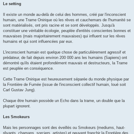
Le setting
Il existe un monde au-delà de celui des hommes, créé par l'inconscient
humain, une Trame Onirique où les rêves et cauchemars de l'humanité se
sont matérialisés, ont pris racine et se sont développés. Jusqu'à
constituer une véritable écologie, peuplée d'entités conscientes bonnes et
mauvaises (mais majoritairement mauvaises) qui influent sur les rêves
humains et qui sont influencées par eux.
L'inconscient humain est quelque chose de particulièrement agressif et
prédateur, de fait depuis environ 200 000 ans les humains (Sapiens) ont
démontré qu'ils étaient profondément mauvais et destructeurs, la Trame
est peuplée en conséquence.
Cette Trame Onirique est heureusement séparée du monde physique par
la Frontière de Fumée (issue de l'inconscient collectif humain, loué soit
Carl Gustav Jung).
Chaque être humain possède un Echo dans la trame, un double que la
plupart ignorent.
Les Smokeurs
Mais les personnages sont des éveillés ou Smokeurs (mediums, haut-
rêvants, chamans, sorciers, artistes) et peuvent franchir la Frontière des