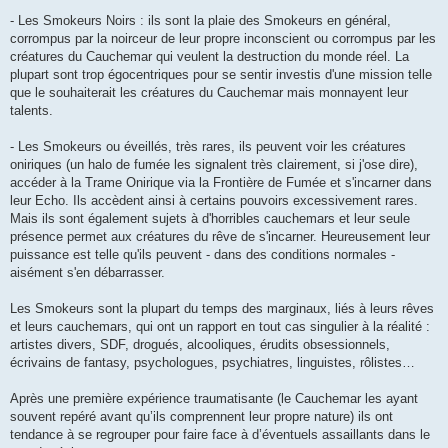
- Les Smokeurs Noirs : ils sont la plaie des Smokeurs en général,
corrompus par la noirceur de leur propre inconscient ou corrompus par les
créatures du Cauchemar qui veulent la destruction du monde réel. La
plupart sont trop égocentriques pour se sentir investis d'une mission telle
que le souhaiterait les créatures du Cauchemar mais monnayent leur
talents.
- Les Smokeurs ou éveillés, très rares, ils peuvent voir les créatures
oniriques (un halo de fumée les signalent très clairement, si j'ose dire),
accéder à la Trame Onirique via la Frontière de Fumée et s'incarner dans
leur Echo. Ils accèdent ainsi à certains pouvoirs excessivement rares.
Mais ils sont également sujets à d'horribles cauchemars et leur seule
présence permet aux créatures du rêve de s'incarner. Heureusement leur
puissance est telle qu'ils peuvent - dans des conditions normales -
aisément s'en débarrasser.
Les Smokeurs sont la plupart du temps des marginaux, liés à leurs rêves
et leurs cauchemars, qui ont un rapport en tout cas singulier à la réalité :
artistes divers, SDF, drogués, alcooliques, érudits obsessionnels,
écrivains de fantasy, psychologues, psychiatres, linguistes, rôlistes…
Après une première expérience traumatisante (le Cauchemar les ayant
souvent repéré avant qu’ils comprennent leur propre nature) ils ont
tendance à se regrouper pour faire face à d’éventuels assaillants dans le