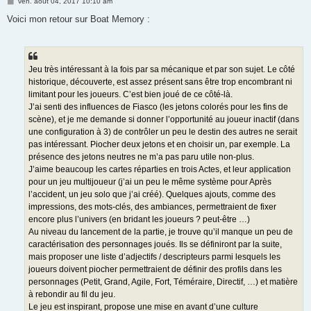
M
ven. août 04, 2017 10:10 am
e
s
Voici mon retour sur Boat Memory :
s
a
g
e
Jeu très intéressant à la fois par sa mécanique et par son sujet. Le côté
historique, découverte, est assez présent sans être trop encombrant ni
limitant pour les joueurs. C’est bien joué de ce côté-là.
J’ai senti des influences de Fiasco (les jetons colorés pour les fins de
scène), et je me demande si donner l’opportunité au joueur inactif (dans
une configuration à 3) de contrôler un peu le destin des autres ne serait
pas intéressant. Piocher deux jetons et en choisir un, par exemple. La
présence des jetons neutres ne m’a pas paru utile non-plus.
J’aime beaucoup les cartes réparties en trois Actes, et leur application
pour un jeu multijoueur (j’ai un peu le même système pour Après
l’accident, un jeu solo que j’ai créé). Quelques ajouts, comme des
impressions, des mots-clés, des ambiances, permettraient de fixer
encore plus l’univers (en bridant les joueurs ? peut-être …)
Au niveau du lancement de la partie, je trouve qu’il manque un peu de
caractérisation des personnages joués. Ils se définiront par la suite,
mais proposer une liste d’adjectifs / descripteurs parmi lesquels les
joueurs doivent piocher permettraient de définir des profils dans les
personnages (Petit, Grand, Agile, Fort, Téméraire, Directif, …) et matière
à rebondir au fil du jeu.
Le jeu est inspirant, propose une mise en avant d’une culture