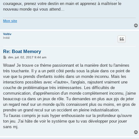
courageux, prenez votre destin en main et apprenez à maîtriser le
nouveau monde qui vous attend…
Mon site
Voltiv
Initié
Re: Boat Memory
M
dim. juil. 02, 2017 9:44 am
e
s
Woaw! Je trouve ce thème passionnant et la manière dont tu l'amènes
s
très touchante. Il y a un petit côté perdu sous la pluie dans ce point de
a
g
vue que tu prends d'enfants isolés dans un monde inconnu. Mais les
e
interactions possibles avec «l'autre», l'anglais, rajoutent vraiment une
couche de problématique très intéressantes. Les difficultés de
communication, d'appréhension d'un monde complètement inconnu, j'aime
beaucoup ca dans un jeux de rôle. Tu demandes en plus aux pjs de jeter
un regard neuf sur un monde qu'ils connaissent plus ou moins, en gros de
prendre un grand recul sur un occident en pleine industrialisation.
Tu l'auras compris je suis hyper enthousiaste sur la profondeur qu'ouvre
ton jeu. J'ai hâte de voir le système que tu vas développer pour jouer
sans mj.