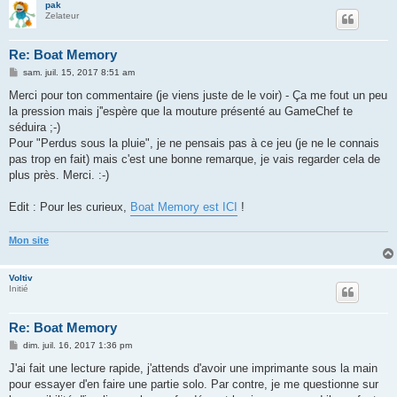
pak
Zelateur
Re: Boat Memory
M
sam. juil. 15, 2017 8:51 am
e
s
Merci pour ton commentaire (je viens juste de le voir) - Ça me fout un peu
s
la pression mais j''espère que la mouture présenté au GameChef te
a
g
séduira ;-)
e
Pour "Perdus sous la pluie", je ne pensais pas à ce jeu (je ne le connais
pas trop en fait) mais c'est une bonne remarque, je vais regarder cela de
plus près. Merci. :-)
Edit : Pour les curieux,
Boat Memory est ICI
!
Mon site
Voltiv
Initié
Re: Boat Memory
M
dim. juil. 16, 2017 1:36 pm
e
s
J'ai fait une lecture rapide, j'attends d'avoir une imprimante sous la main
s
pour essayer d'en faire une partie solo. Par contre, je me questionne sur
a