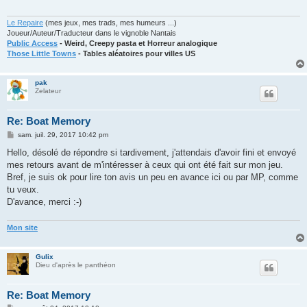
g
e
Le Repaire
(mes jeux, mes trads, mes humeurs ...)
Joueur/Auteur/Traducteur dans le vignoble Nantais
Public Access
- Weird, Creepy pasta et Horreur analogique
Those Little Towns
- Tables aléatoires pour villes US
pak
Zelateur
Re: Boat Memory
M
sam. juil. 29, 2017 10:42 pm
e
s
Hello, désolé de répondre si tardivement, j'attendais d'avoir fini et envoyé
s
mes retours avant de m'intéresser à ceux qui ont été fait sur mon jeu.
a
g
Bref, je suis ok pour lire ton avis un peu en avance ici ou par MP, comme
e
tu veux.
D'avance, merci :-)
Mon site
Gulix
Dieu d'après le panthéon
Re: Boat Memory