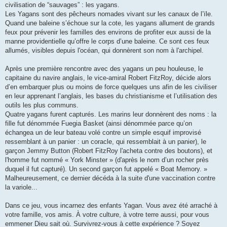
civilisation de “sauvages” : les yagans.
Les Yagans sont des pêcheurs nomades vivant sur les canaux de l’ïle.
Quand une baleine s’échoue sur la cote, les yagans allument de grands
feux pour prévenir les familles des environs de profiter eux aussi de la
manne providentielle qu’offre le corps d’une baleine. Ce sont ces feux
allumés, visibles depuis l'océan, qui donnèrent son nom à l'archipel.
Après une première rencontre avec des yagans un peu houleuse, le
capitaine du navire anglais, le vice-amiral Robert FitzRoy, décide alors
d’en embarquer plus ou moins de force quelques uns afin de les civiliser
en leur apprenant l’anglais, les bases du christianisme et l’utilisation des
outils les plus communs.
Quatre yagans furent capturés. Les marins leur donnèrent des noms : la
fille fut dénommée Fuegia Basket (ainsi dénommée parce qu’on
échangea un de leur bateau volé contre un simple esquif improvisé
ressemblant à un panier : un coracle, qui ressemblait à un panier), le
garçon Jemmy Button (Robert FitzRoy l'acheta contre des boutons), et
l'homme fut nommé « York Minster » (d'après le nom d’un rocher près
duquel il fut capturé). Un second garçon fut appelé « Boat Memory. »
Malheureusement, ce dernier décéda à la suite d'une vaccination contre
la variole...
Dans ce jeu, vous incarnez des enfants Yagan. Vous avez été arraché à
votre famille, vos amis. À votre culture, à votre terre aussi, pour vous
emmener Dieu sait où. Survivrez-vous à cette expérience ? Soyez