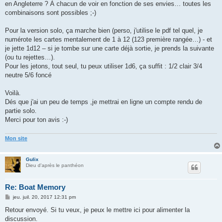
en Angleterre ? À chacun de voir en fonction de ses envies… toutes les
combinaisons sont possibles ;-)
Pour la version solo, ça marche bien (perso, j'utilise le pdf tel quel, je
numérote les cartes mentalement de 1 à 12 (123 première rangée…) - et
je jette 1d12 – si je tombe sur une carte déjà sortie, je prends la suivante
(ou tu rejettes…).
Pour les jetons, tout seul, tu peux utiliser 1d6, ça suffit : 1/2 clair 3/4
neutre 5/6 foncé
Voilà.
Dés que j'ai un peu de temps ,je mettrai en ligne un compte rendu de
partie solo.
Merci pour ton avis :-)
Mon site
Gulix
Dieu d'après le panthéon
Re: Boat Memory
M
jeu. juil. 20, 2017 12:31 pm
e
s
Retour envoyé. Si tu veux, je peux le mettre ici pour alimenter la
s
discussion.
a