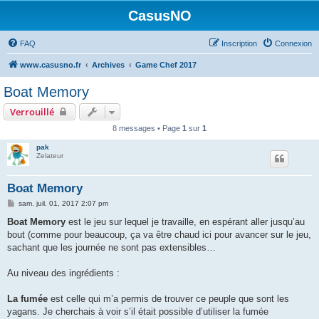
CasusNO
FAQ
Inscription
Connexion
www.casusno.fr
Archives
Game Chef 2017
Boat Memory
Verrouillé
8 messages • Page
1
sur
1
pak
Zelateur
Boat Memory
M
sam. juil. 01, 2017 2:07 pm
e
s
Boat Memory
est le jeu sur lequel je travaille, en espérant aller jusqu’au
s
bout (comme pour beaucoup, ça va être chaud ici pour avancer sur le jeu,
a
g
sachant que les journée ne sont pas extensibles…
e
Au niveau des ingrédients :
La fumée
est celle qui m’a permis de trouver ce peuple que sont les
yagans. Je cherchais à voir s’il était possible d’utiliser la fumée