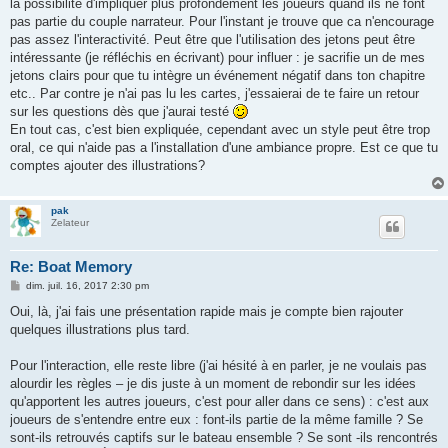
g
la possibilité d'impliquer plus profondément les joueurs quand ils ne font
e
pas partie du couple narrateur. Pour l'instant je trouve que ca n'encourage
pas assez l'interactivité. Peut être que l'utilisation des jetons peut être
intéressante (je réfléchis en écrivant) pour influer : je sacrifie un de mes
jetons clairs pour que tu intègre un événement négatif dans ton chapitre
etc.. Par contre je n'ai pas lu les cartes, j'essaierai de te faire un retour
sur les questions dès que j'aurai testé
En tout cas, c'est bien expliquée, cependant avec un style peut être trop
oral, ce qui n'aide pas a l'installation d'une ambiance propre. Est ce que tu
comptes ajouter des illustrations?
pak
Zelateur
Re: Boat Memory
M
dim. juil. 16, 2017 2:30 pm
e
s
Oui, là, j'ai fais une présentation rapide mais je compte bien rajouter
s
quelques illustrations plus tard.
a
g
e
Pour l'interaction, elle reste libre (j'ai hésité à en parler, je ne voulais pas
alourdir les règles – je dis juste à un moment de rebondir sur les idées
qu'apportent les autres joueurs, c'est pour aller dans ce sens) : c'est aux
joueurs de s'entendre entre eux : font-ils partie de la même famille ? Se
sont-ils retrouvés captifs sur le bateau ensemble ? Se sont -ils rencontrés