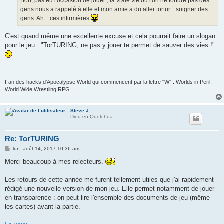
Bon, pas eu l'occasion de jouer ; la vraie vie où l'on ne torture pas des
e
gens nous a rappelé à elle et mon amie a du aller tortur... soigner des
gens. Ah... ces infirmières
C'est quand même une excellente excuse et cela pourrait faire un slogan
pour le jeu : "TorTURING, ne pas y jouer te permet de sauver des vies !"
Fan des hacks d'Apocalypse World qui commencent par la lettre "W" : Worlds in Peril,
World Wide Wrestling RPG
Steve J
Dieu en Quetchua
Re: TorTURING
M
lun. août 14, 2017 10:36 am
e
s
Merci beaucoup à mes relecteurs.
s
a
g
Les retours de cette année me furent tellement utiles que j'ai rapidement
e
rédigé une nouvelle version de mon jeu. Elle permet notamment de jouer
en transparence : on peut lire l'ensemble des documents de jeu (même
les cartes) avant la partie.