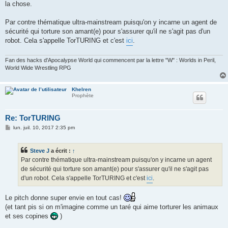
la chose.
Par contre thématique ultra-mainstream puisqu'on y incarne un agent de
sécurité qui torture son amant(e) pour s'assurer qu'il ne s'agit pas d'un
robot. Cela s'appelle TorTURING et c'est
ici
.
Fan des hacks d'Apocalypse World qui commencent par la lettre "W" : Worlds in Peril,
World Wide Wrestling RPG
Khelren
Prophète
Re: TorTURING
M
lun. juil. 10, 2017 2:35 pm
e
s
s
Steve J
a écrit :
↑
a
g
Par contre thématique ultra-mainstream puisqu'on y incarne un agent
e
de sécurité qui torture son amant(e) pour s'assurer qu'il ne s'agit pas
d'un robot. Cela s'appelle TorTURING et c'est
ici
.
Le pitch donne super envie en tout cas!
(et tant pis si on m'imagine comme un taré qui aime torturer les animaux
et ses copines
)