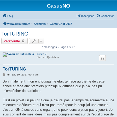
CasusNO
FAQ
Inscription
Connexion
www.casusno.fr
Archives
Game Chef 2017
TorTURING
Verrouillé
7 messages • Page
1
sur
1
Steve J
Dieu en Quetchua
TorTURING
M
lun. juil. 10, 2017 9:43 am
e
s
Bon finalement, mon enthousiasme était tel face au thème de cette
s
année et face aux premiers pitchs/jeux diffusés que je n'ai pas pu
a
g
m'empêcher de participer.
e
C'est un projet un peu brut que je n'aurai pas le temps de soumettre à une
relecture extérieure et qui n'est pas testé (pour le coup j'ai une excuse :
c'est un GN à secret sans orga...je ne peux donc
a priori
pas y jouer). Je
suis content de mes idées mais pas complètement sûr de l'équilibrage de