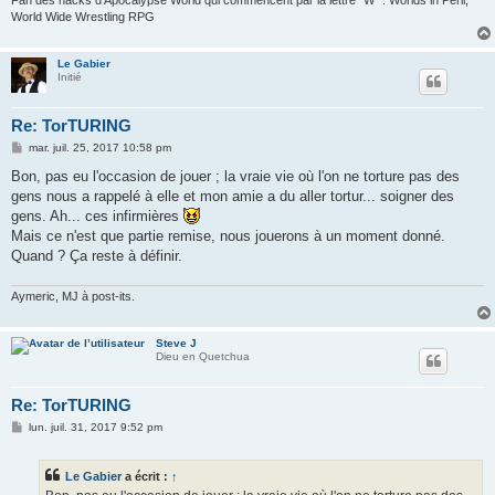
Fan des hacks d'Apocalypse World qui commencent par la lettre "W" : Worlds in Peril,
World Wide Wrestling RPG
Le Gabier
Initié
Re: TorTURING
M
mar. juil. 25, 2017 10:58 pm
e
s
Bon, pas eu l'occasion de jouer ; la vraie vie où l'on ne torture pas des
s
gens nous a rappelé à elle et mon amie a du aller tortur... soigner des
a
g
gens. Ah... ces infirmières
e
Mais ce n'est que partie remise, nous jouerons à un moment donné.
Quand ? Ça reste à définir.
Aymeric, MJ à post-its.
Steve J
Dieu en Quetchua
Re: TorTURING
M
lun. juil. 31, 2017 9:52 pm
e
s
s
Le Gabier
a écrit :
↑
a
g