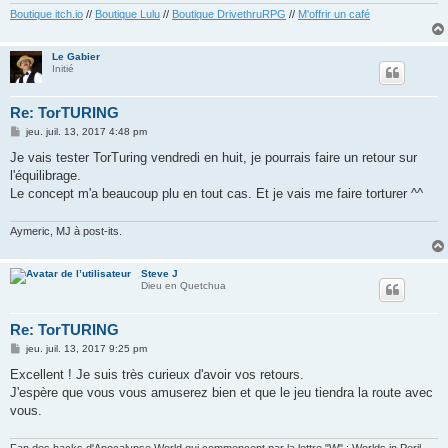
Boutique itch.io
//
Boutique Lulu
//
Boutique DrivethruRPG
//
M'offrir un café
Le Gabier
Initié
Re: TorTURING
M
jeu. juil. 13, 2017 4:48 pm
e
s
Je vais tester TorTuring vendredi en huit, je pourrais faire un retour sur
s
l'équilibrage.
a
g
Le concept m'a beaucoup plu en tout cas. Et je vais me faire torturer ^^
e
Aymeric, MJ à post-its.
Steve J
Dieu en Quetchua
Re: TorTURING
M
jeu. juil. 13, 2017 9:25 pm
e
s
Excellent ! Je suis très curieux d'avoir vos retours.
s
J'espère que vous vous amuserez bien et que le jeu tiendra la route avec
a
g
vous.
e