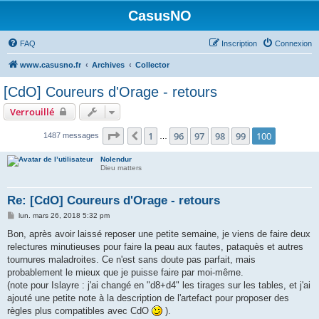
CasusNO
FAQ
Inscription
Connexion
www.casusno.fr
Archives
Collector
[CdO] Coureurs d'Orage - retours
Verrouillé
Page
100
sur
100
1
96
97
98
99
100
Précédent
1487 messages
…
Nolendur
Dieu matters
Re: [CdO] Coureurs d'Orage - retours
M
lun. mars 26, 2018 5:32 pm
e
s
Bon, après avoir laissé reposer une petite semaine, je viens de faire deux
s
relectures minutieuses pour faire la peau aux fautes, pataquès et autres
a
g
tournures maladroites. Ce n'est sans doute pas parfait, mais
e
probablement le mieux que je puisse faire par moi-même.
(note pour Islayre : j'ai changé en "d8+d4" les tirages sur les tables, et j'ai
ajouté une petite note à la description de l'artefact pour proposer des
règles plus compatibles avec CdO
).