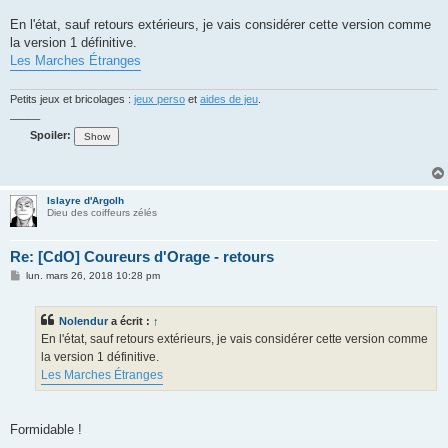
En l'état, sauf retours extérieurs, je vais considérer cette version comme
la version 1 définitive.
Les Marches Étranges
Petits jeux et bricolages :
jeux perso
et
aides de jeu
.
_____
Spoiler:
Islayre d'Argolh
Dieu des coiffeurs zélés
Re: [CdO] Coureurs d'Orage - retours
M
lun. mars 26, 2018 10:28 pm
e
s
s
Nolendur
a écrit :
↑
a
g
En l'état, sauf retours extérieurs, je vais considérer cette version comme
e
la version 1 définitive.
Les Marches Étranges
Formidable !