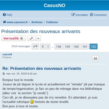
CasusNO
FAQ
Inscription
Connexion
www.casusno.fr
Archives
Collector
Présentation des nouveaux arrivants
Verrouillé
Page
162
sur
162
1
158
159
160
161
162
Précédent
2416 messages
…
sabre69
Profane
Re: Présentation des nouveaux arrivants
M
mar. oct. 15, 2019 6:32 pm
e
s
Bonjour tout le monde.
s
Joueur de jdr depuis le lycée et actuellement en "retraite" jdr par manque
a
g
de temps/organisation, je fais un peu de ménage dans ma bibliothèque
e
(allez voir la section "je vends").
Ceci dit, je ne désespère pas de m'y remettre. En attendant, je suis
l'actualité rolistique
histoire de rester éveillé.
Bon jeux à tous et toutes.