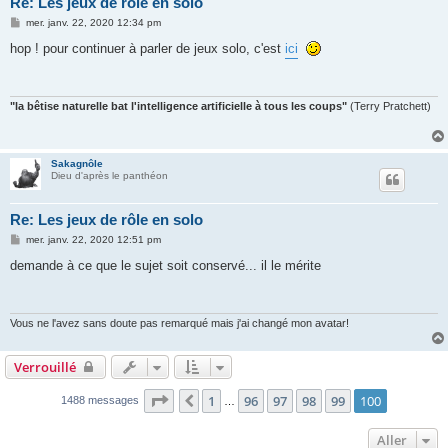
Re: Les jeux de rôle en solo
M
mer. janv. 22, 2020 12:34 pm
e
s
hop ! pour continuer à parler de jeux solo, c'est
ici
s
a
g
e
"la bêtise naturelle bat l'intelligence artificielle à tous les coups"
(Terry Pratchett)
Sakagnôle
Dieu d'après le panthéon
Re: Les jeux de rôle en solo
M
mer. janv. 22, 2020 12:51 pm
e
s
demande à ce que le sujet soit conservé... il le mérite
s
a
g
e
Vous ne l'avez sans doute pas remarqué mais j'ai changé mon avatar!
Verrouillé
Page
100
sur
100
1
96
97
98
99
100
Précédent
1488 messages
…
Aller