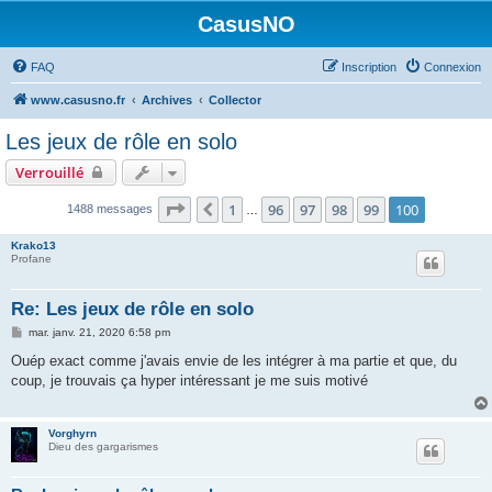
CasusNO
FAQ
Inscription
Connexion
www.casusno.fr
Archives
Collector
Les jeux de rôle en solo
Verrouillé
Page
100
sur
100
1
96
97
98
99
100
Précédent
1488 messages
…
Krako13
Profane
Re: Les jeux de rôle en solo
M
mar. janv. 21, 2020 6:58 pm
e
s
Ouép exact comme j'avais envie de les intégrer à ma partie et que, du
s
coup, je trouvais ça hyper intéressant je me suis motivé
a
g
e
Vorghyrn
Dieu des gargarismes