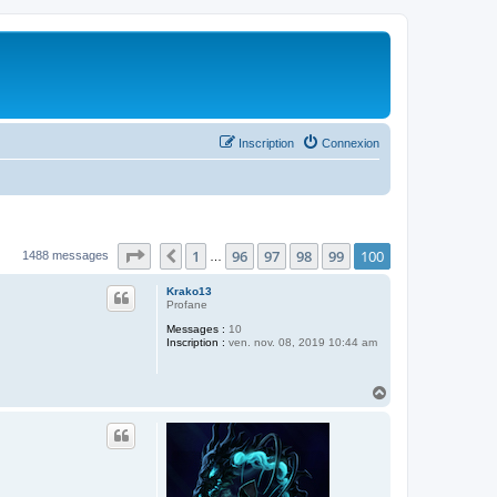
Inscription
Connexion
Page
100
sur
100
1
96
97
98
99
100
Précédent
1488 messages
…
Krako13
Profane
Messages :
10
Inscription :
ven. nov. 08, 2019 10:44 am
H
a
u
t