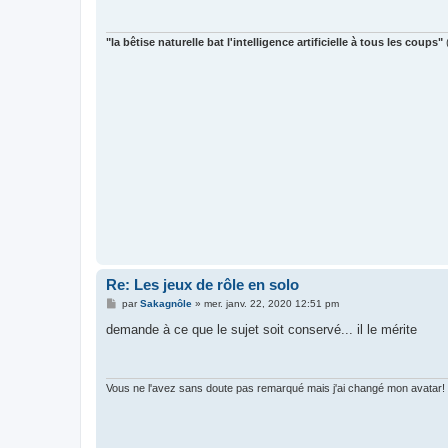
a
g
e
"la bêtise naturelle bat l'intelligence artificielle à tous les coups"
Re: Les jeux de rôle en solo
M
par
Sakagnôle
»
mer. janv. 22, 2020 12:51 pm
e
s
demande à ce que le sujet soit conservé... il le mérite
s
a
g
e
Vous ne l'avez sans doute pas remarqué mais j'ai changé mon avatar!