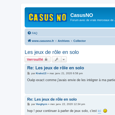
CasusNO
Forum avec de vrais morceaux de
FAQ
www.casusno.fr
Archives
Collector
Les jeux de rôle en solo
Verrouillé
Re: Les jeux de rôle en solo
M
par
Krako13
»
mar. janv. 21, 2020 6:58 pm
e
s
Ouép exact comme j'avais envie de les intégrer à ma partie
s
a
g
e
Re: Les jeux de rôle en solo
M
par
Vorghyrn
»
mer. janv. 22, 2020 12:34 pm
e
s
hop ! pour continuer à parler de jeux solo, c'est
ici
s