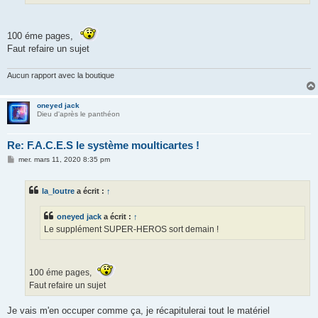
100 éme pages,
Faut refaire un sujet
Aucun rapport avec la boutique
oneyed jack
Dieu d'après le panthéon
Re: F.A.C.E.S le système moulticartes !
M
mer. mars 11, 2020 8:35 pm
e
s
s
la_loutre
a écrit :
↑
a
g
e
oneyed jack
a écrit :
↑
Le supplément SUPER-HEROS sort demain !
100 éme pages,
Faut refaire un sujet
Je vais m'en occuper comme ça, je récapitulerai tout le matériel