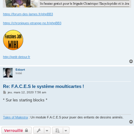
https://forum-des-lames.fr/phpBB3
https://chroniques-etrange-no.fr/phpBB3
http://petit-detour.fr
Edzart
Initié
Re: F.A.C.E.S le système moulticartes !
M
jeu. mars 12, 2020 7:56 am
e
s
* Sur les starting blocks *
s
a
g
e
Tales of Malestra
: Un module F.A.C.E.S pour jouer des enfants de dessins animés.
Verrouillé