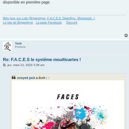
disponible en première page.
Mes jeux sur Lulu (Brigandyne, F.A.C.E.S, DeepSyx, Sherwood...)
Le site de Brigandyne
La page Facebook
Discord
Yazh
Profane
Re: F.A.C.E.S le système moulticartes !
M
jeu. mars 12, 2020 3:39 am
e
s
s
oneyed jack
a écrit :
↑
a
g
e