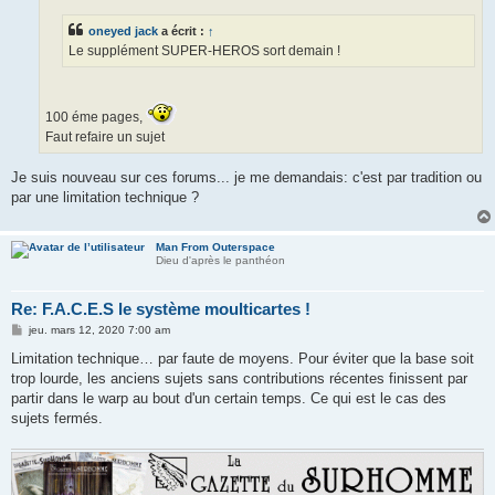
oneyed jack
a écrit :
↑
Le supplément SUPER-HEROS sort demain !
100 éme pages,
Faut refaire un sujet
Je suis nouveau sur ces forums... je me demandais: c'est par tradition ou
par une limitation technique ?
Man From Outerspace
Dieu d'après le panthéon
Re: F.A.C.E.S le système moulticartes !
M
jeu. mars 12, 2020 7:00 am
e
s
Limitation technique… par faute de moyens. Pour éviter que la base soit
s
trop lourde, les anciens sujets sans contributions récentes finissent par
a
g
partir dans le warp au bout d'un certain temps. Ce qui est le cas des
e
sujets fermés.