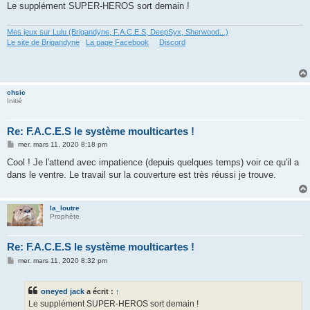
Le supplément SUPER-HEROS sort demain !
Mes jeux sur Lulu (Brigandyne, F.A.C.E.S, DeepSyx, Sherwood...)
Le site de Brigandyne
La page Facebook
Discord
chsic
Initié
Re: F.A.C.E.S le système moulticartes !
M
mer. mars 11, 2020 8:18 pm
e
s
Cool ! Je l'attend avec impatience (depuis quelques temps) voir ce qu'il a
s
dans le ventre. Le travail sur la couverture est très réussi je trouve.
a
g
e
la_loutre
Prophète
Re: F.A.C.E.S le système moulticartes !
M
mer. mars 11, 2020 8:32 pm
e
s
s
oneyed jack
a écrit :
↑
a
g
Le supplément SUPER-HEROS sort demain !
e