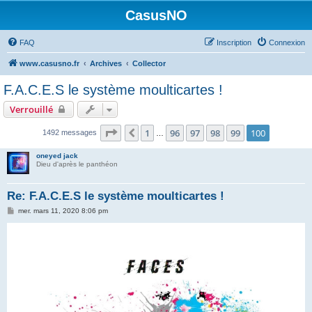
CasusNO
FAQ
Inscription
Connexion
www.casusno.fr
Archives
Collector
F.A.C.E.S le système moulticartes !
Verrouillé
Page
100
sur
100
1
96
97
98
99
100
Précédent
1492 messages
…
oneyed jack
Dieu d'après le panthéon
Re: F.A.C.E.S le système moulticartes !
M
mer. mars 11, 2020 8:06 pm
e
s
s
a
g
e