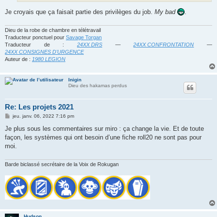
Je croyais que ça faisait partie des privilèges du job.
My bad
.
Dieu de la robe de chambre en télétravail
Traducteur ponctuel pour
Savage Torgan
Traducteur de :
24XX DRS
—
24XX CONFRONTATION
—
24XX CONSIGNES D'URGENCE
Auteur de :
1980 LEGION
Inigin
Dieu des hakamas perdus
Re: Les projets 2021
M
jeu. janv. 06, 2022 7:16 pm
e
s
Je plus sous les commentaires sur miro : ça change la vie. Et de toute
s
façon, les systèmes qui ont besoin d’une fiche roll20 ne sont pas pour
a
g
moi.
e
Barde biclassé secrétaire de la Voix de Rokugan
Hudson