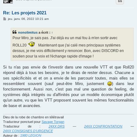
Re: Les projets 2021
M
jeu. janv. 06, 2022 10:21 am
e
s
s
nonolimitus
a écrit :
↑
a
g
Pour Miro, je sais pas. J'ai déjà eu un mal fou à m'en sortir avec
e
ROLL20
Maintenant que j'ai calé mes principaux systèmes
dessus, je me vois difficilement y renoncer. Bon, avec DISCORD en
soutien pour la voix et l'échange rapide d'image !
Si tu n'as pas envie de t'investir dans une nouvelle VTT et que Roll20
répond déjà à tous tes besoins, je te dirais de rester dessus. Chacune a
ses spécificités et et on a envie de les parcourir toutes, mais elles se
ressemblent souvent (sauf peut-être Miro, justement
) dans leur
fonctionnement. Aussi non, c'est pas mal une question de feeling, de
systèmes déjà intégrés ou d'affinités pour un modèle économique plutôt
qu'un autre, vu que les VTT proposent souvent les mêmes fonctionnalités
de base et avancées.
Dieu de la robe de chambre en télétravail
Traducteur ponctuel pour
Savage Torgan
Traducteur de :
24XX DRS
—
24XX CONFRONTATION
—
24XX CONSIGNES D'URGENCE
Auteur de :
1980 LEGION