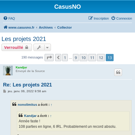
CasusNO
FAQ
Inscription
Connexion
www.casusno.fr
Archives
Collector
Les projets 2021
Verrouillé
Page
13
sur
13
1
9
10
11
12
13
Précédent
190 messages
…
Kandjar
Envoyé de la Source
Re: Les projets 2021
M
jeu. janv. 06, 2022 9:58 am
e
s
s
nonolimitus
a écrit :
↑
a
g
e
Kandjar
a écrit :
↑
Année faste !
108 parties en ligne, 6 IRL. Probablement un record absolu.