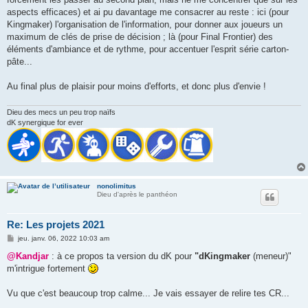
aspects efficaces) et ai pu davantage me consacrer au reste : ici (pour
Kingmaker) l'organisation de l'information, pour donner aux joueurs un
maximum de clés de prise de décision ; là (pour Final Frontier) des
éléments d'ambiance et de rythme, pour accentuer l'esprit série carton-
pâte...
Au final plus de plaisir pour moins d'efforts, et donc plus d'envie !
Dieu des mecs un peu trop naïfs
dK synergique for ever
nonolimitus
Dieu d'après le panthéon
Re: Les projets 2021
M
jeu. janv. 06, 2022 10:03 am
e
s
@Kandjar
: à ce propos ta version du dK pour
"dKingmaker
(meneur)"
s
m'intrigue fortement
a
g
e
Vu que c'est beaucoup trop calme... Je vais essayer de relire tes CR...