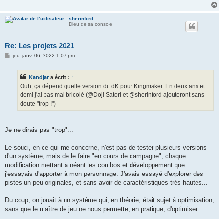
sherinford
Dieu de sa console
Re: Les projets 2021
M
jeu. janv. 06, 2022 1:07 pm
e
s
s
Kandjar
a écrit :
↑
a
g
Ouh, ça dépend quelle version du dK pour Kingmaker. En deux ans et
e
demi j'ai pas mal bricolé (@Doji Satori et @sherinford ajouteront sans
doute "trop !")
Je ne dirais pas "trop"...
Le souci, en ce qui me concerne, n'est pas de tester plusieurs versions
d'un système, mais de le faire "en cours de campagne", chaque
modification mettant à néant les combos et développement que
j'essayais d'apporter à mon personnage. J'avais essayé d'explorer des
pistes un peu originales, et sans avoir de caractéristiques très hautes...
Du coup, on jouait à un système qui, en théorie, était sujet à optimisation,
sans que le maître de jeu ne nous permette, en pratique, d'optimiser.