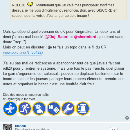
ROLL20
Maintenant que j'ai calé mes principaux systèmes
dessus, je me vois difficilement y renoncer. Bon, avec DISCORD en
soutien pour la voix et l'échange rapide d'image !
Ouh, ça dépend quelle version du dK pour Kingmaker. En deux ans et
demi j'ai pas mal bricolé (
@Doji Satori
et
@sherinford
ajouteront sans
doute "trop !")
Mais on peut en discuter ! (je te fais un topo dans le fil du CR
viewtopic.php?t=35422
)
J'ai eu pas mal de réticences à abandonner tout ce que j'avais fait sur
roll20 pour y rentrer le système, mais une fois le pas franchi, quel plaisir !
Le gain d'ergonomie est colossal : pouvoir se déplacer facilement sur le
board et laisser les joueurs partager leurs propres éléments, prendre des
notes et organiser le bazar, c'est une bouffée d'air frais.
Dieu des mecs un peu trop naïfs
dK synergique for ever
Blondin
Dieu d'après le panthéon