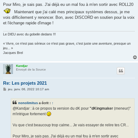
Pour Miro, je sais pas. J'ai déjà eu un mal fou à m'en sortir avec ROLL20
Maintenant que j'ai calé mes principaux systèmes dessus, je me
vois difficilement y renoncer. Bon, avec DISCORD en soutien pour la voix
et l'échange rapide d'image !
Le DIEU avec du gobelin dedans !!!
« Vivre, ce n'est pas sérieux ce n'est pas grave, c'est juste une aventure, presque un
jeu... »
Jacques Brel
Kandjar
Envoyé de la Source
Re: Les projets 2021
M
jeu. janv. 06, 2022 10:17 am
e
s
s
nonolimitus
a écrit :
↑
a
g
@Kandjar : à ce propos ta version du dK pour
"dKingmaker
(meneur)"
e
m'intrigue fortement
Vu que c'est beaucoup trop calme... Je vais essayer de relire tes CR...
Pour Miro, je sais pas. J'ai déjà eu un mal fou à m'en sortir avec