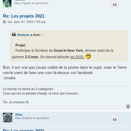
Dieu d'après le panthéon
Re: Les projets 2021
M
ven. janv. 07, 2022 7:55 pm
e
s
s
Hudson
a écrit :
↑
a
g
e
Projet
Participer à l'écriture de
Dead in New York
, dernier volet de la
gamme
Z-Corps
. On devrait débuter
en 2020
Bon, il est vrai que j'avais oublié de la poster dans le sujet, mais le 7eme
cercle vient de faire une com là-dessus sur facebook.
:smoke
Le monde se divise en 2 catégories :
Ceux qui ont un pistolet chargé, et ceux qui creusent...
Toi...tu creuses 8)
Altay
Dieu d'après le panthéon
Re: Les projets 2021