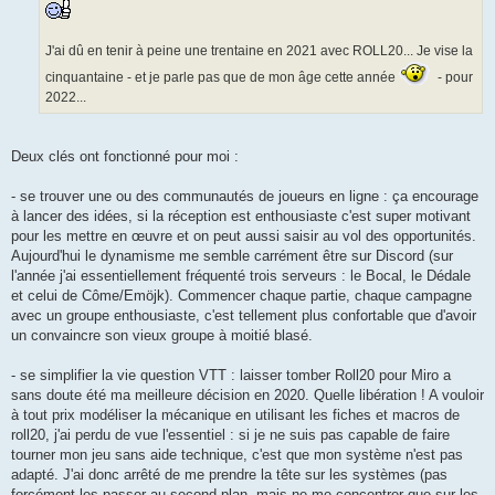
J'ai dû en tenir à peine une trentaine en 2021 avec ROLL20... Je vise la
cinquantaine - et je parle pas que de mon âge cette année
- pour
2022...
Deux clés ont fonctionné pour moi :
- se trouver une ou des communautés de joueurs en ligne : ça encourage
à lancer des idées, si la réception est enthousiaste c'est super motivant
pour les mettre en œuvre et on peut aussi saisir au vol des opportunités.
Aujourd'hui le dynamisme me semble carrément être sur Discord (sur
l'année j'ai essentiellement fréquenté trois serveurs : le Bocal, le Dédale
et celui de Côme/Emöjk). Commencer chaque partie, chaque campagne
avec un groupe enthousiaste, c'est tellement plus confortable que d'avoir
un convaincre son vieux groupe à moitié blasé.
- se simplifier la vie question VTT : laisser tomber Roll20 pour Miro a
sans doute été ma meilleure décision en 2020. Quelle libération ! A vouloir
à tout prix modéliser la mécanique en utilisant les fiches et macros de
roll20, j'ai perdu de vue l'essentiel : si je ne suis pas capable de faire
tourner mon jeu sans aide technique, c'est que mon système n'est pas
adapté. J'ai donc arrêté de me prendre la tête sur les systèmes (pas
forcément les passer au second plan, mais ne me concentrer que sur les