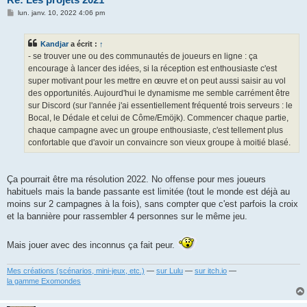
M
lun. janv. 10, 2022 4:06 pm
e
s
s
Kandjar
a écrit :
↑
a
g
- se trouver une ou des communautés de joueurs en ligne : ça
e
encourage à lancer des idées, si la réception est enthousiaste c'est
super motivant pour les mettre en œuvre et on peut aussi saisir au vol
des opportunités. Aujourd'hui le dynamisme me semble carrément être
sur Discord (sur l'année j'ai essentiellement fréquenté trois serveurs : le
Bocal, le Dédale et celui de Côme/Emöjk). Commencer chaque partie,
chaque campagne avec un groupe enthousiaste, c'est tellement plus
confortable que d'avoir un convaincre son vieux groupe à moitié blasé.
Ça pourrait être ma résolution 2022. No offense pour mes joueurs
habituels mais la bande passante est limitée (tout le monde est déjà au
moins sur 2 campagnes à la fois), sans compter que c'est parfois la croix
et la bannière pour rassembler 4 personnes sur le même jeu.
Mais jouer avec des inconnus ça fait peur.
Mes créations (scénarios, mini-jeux, etc.)
—
sur Lulu
—
sur itch.io
—
la gamme Exomondes