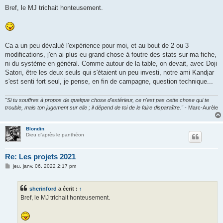
Bref, le MJ trichait honteusement.
Ca a un peu dévalué l'expérience pour moi, et au bout de 2 ou 3
modifications, j'en ai plus eu grand chose à foutre des stats sur ma fiche,
ni du système en général. Comme autour de la table, on devait, avec Doji
Satori, être les deux seuls qui s'étaient un peu investi, notre ami Kandjar
s'est senti fort seul, je pense, en fin de campagne, question technique...
"Si tu souffres à propos de quelque chose d'extérieur, ce n'est pas cette chose qui te
trouble, mais ton jugement sur elle ; il dépend de toi de le faire disparaître."
- Marc-Aurèle
Blondin
Dieu d'après le panthéon
Re: Les projets 2021
M
jeu. janv. 06, 2022 2:17 pm
e
s
s
sherinford
a écrit :
↑
a
g
Bref, le MJ trichait honteusement.
e