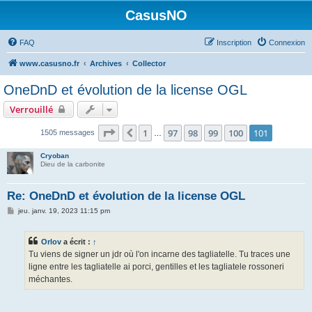
CasusNO
FAQ
Inscription
Connexion
www.casusno.fr
Archives
Collector
OneDnD et évolution de la license OGL
Verrouillé
Page
101
sur
101
1
97
98
99
100
101
Précédent
1505 messages
…
Cryoban
Dieu de la carbonite
Re: OneDnD et évolution de la license OGL
M
jeu. janv. 19, 2023 11:15 pm
e
s
s
Orlov
a écrit :
↑
a
g
Tu viens de signer un jdr où l'on incarne des tagliatelle. Tu traces une
e
ligne entre les tagliatelle ai porci, gentilles et les tagliatele rossoneri
méchantes.