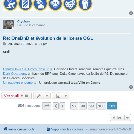
Cryoban
Dieu de la carbonite
Re: OneDnD et évolution de la license OGL
M
jeu. janv. 19, 2023 11:21 pm
e
s
sniff
s
a
g
e
Cthulhu Invictus: Limes Obscurus
. Certaines forêts sont plus sombres que d'autres
Dark Operators
, un hack du BRP pour Delta Green avec sa feuille de PJ. Du poulpe et
des Forces Spéciales.
Un cadavre encombrant
Un prologue alternatif à
La Ville en Jaune
Verrouillé
Page
101
sur
101
1
97
98
99
100
101
Précédent
1505 messages
…
Aller
www.casusno.fr
Supprimer les cookies
Fuseau horaire sur
UTC+02:00