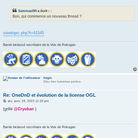
e
s
s
Sammael99
a écrit :
↑
a
g
Bon, qui commence un nouveau thread ?
e
viewtopic.php?t=41545
Barde biclassé secrétaire de la Voix de Rokugan
Inigin
Dieu des hakamas perdus
Re: OneDnD et évolution de la license OGL
M
jeu. janv. 19, 2023 11:20 pm
e
s
(grillé
@Cryoban
)
s
a
g
e
Barde biclassé secrétaire de la Voix de Rokugan