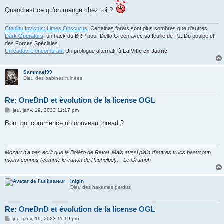
Quand est ce qu'on mange chez toi ?
Cthulhu Invictus: Limes Obscurus
. Certaines forêts sont plus sombres que d'autres
Dark Operators
, un hack du BRP pour Delta Green avec sa feuille de PJ. Du poulpe et
des Forces Spéciales.
Un cadavre encombrant
Un prologue alternatif à
La Ville en Jaune
Sammael99
Dieu des babines ruinées
Re: OneDnD et évolution de la license OGL
M
jeu. janv. 19, 2023 11:17 pm
e
s
Bon, qui commence un nouveau thread ?
s
a
g
e
Mozart n'a pas écrit que le Boléro de Ravel. Mais aussi plein d'autres trucs beaucoup
moins connus (comme le canon de Pachelbel). - Le Grümph
Inigin
Dieu des hakamas perdus
Re: OneDnD et évolution de la license OGL
M
jeu. janv. 19, 2023 11:19 pm