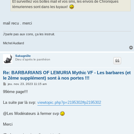
g
Et surveillez vos boîtes mail et vos sms, les envois de Chroniques
e
lémuriennes sont dans les tuyaux!
mail recu . merci
J'parle pas aux cons, ça les instruit.
Michel Audiard
Sakagnôle
Dieu d'après le panthéon
Re: BARBARIANS OF LEMURIA Mythic VF - Les barbares (et
le 2ème supplément) sont à nos portes !!!
M
jeu. nov. 23, 2023 11:15 am
e
s
99ème page!!!
s
a
g
La suite par là svp:
viewtopic.php?p=2195302#p2195302
e
@Les Modérateurs à fermer svp
Merci