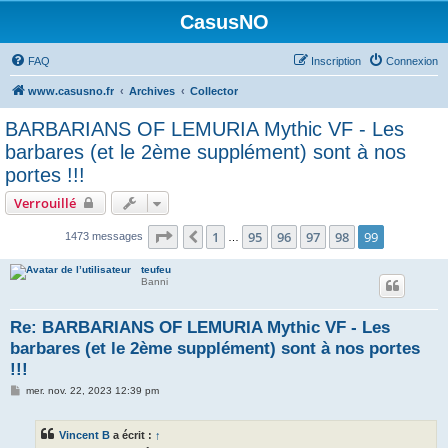
CasusNO
FAQ
Inscription
Connexion
www.casusno.fr
Archives
Collector
BARBARIANS OF LEMURIA Mythic VF - Les
barbares (et le 2ème supplément) sont à nos
portes !!!
Verrouillé
Page
99
sur
99
1
95
96
97
98
99
Précédent
1473 messages
…
teufeu
Banni
Re: BARBARIANS OF LEMURIA Mythic VF - Les
barbares (et le 2ème supplément) sont à nos portes
!!!
M
mer. nov. 22, 2023 12:39 pm
e
s
s
Vincent B
a écrit :
↑
a