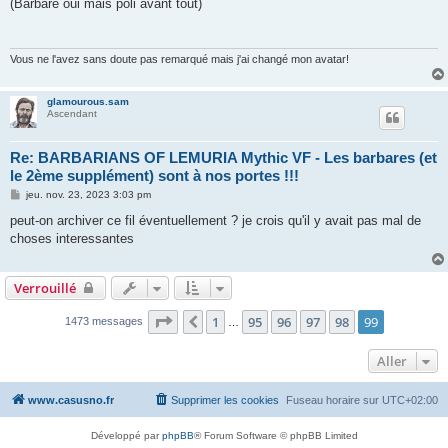
(Barbare oui mais poli avant tout)
Vous ne l'avez sans doute pas remarqué mais j'ai changé mon avatar!
glamourous.sam
Ascendant
Re: BARBARIANS OF LEMURIA Mythic VF - Les barbares (et
le 2ème supplément) sont à nos portes !!!
M
jeu. nov. 23, 2023 3:03 pm
e
s
peut-on archiver ce fil éventuellement ? je crois qu'il y avait pas mal de
s
choses interessantes
a
g
e
Verrouillé
Page
99
sur
99
1
95
96
97
98
99
Précédent
1473 messages
…
Aller
www.casusno.fr
Supprimer les cookies
Fuseau horaire sur
UTC+02:00
Développé par
phpBB
® Forum Software © phpBB Limited