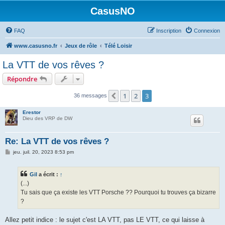
CasusNO
FAQ
Inscription
Connexion
www.casusno.fr
Jeux de rôle
Télé Loisir
La VTT de vos rêves ?
Répondre
1
2
3
Précédent
36 messages
Erestor
Dieu des VRP de DW
Re: La VTT de vos rêves ?
M
jeu. juil. 20, 2023 8:53 pm
e
s
s
Gil
a écrit :
↑
a
g
(...)
e
Tu sais que ça existe les VTT Porsche ?? Pourquoi tu trouves ça bizarre
?
Allez petit indice : le sujet c'est LA VTT, pas LE VTT, ce qui laisse à