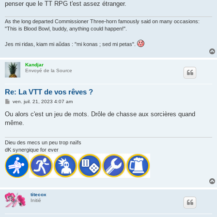
penser que le TT RPG t'est assez étranger.
As the long departed Commissioner Three-horn famously said on many occasions:
"This is Blood Bowl, buddy, anything could happen!".
Jes mi ridas, kiam mi aŭdas : "mi konas ; sed mi petas".
Kandjar
Envoyé de la Source
Re: La VTT de vos rêves ?
M
ven. juil. 21, 2023 4:07 am
e
s
Ou alors c'est un jeu de mots. Drôle de chasse aux sorcières quand
s
même.
a
g
e
Dieu des mecs un peu trop naïfs
dK synergique for ever
titecox
Initié