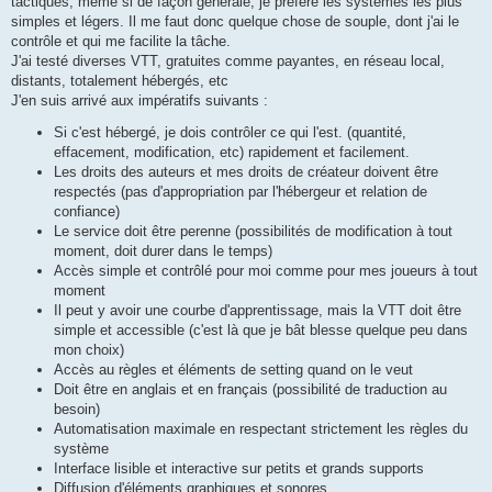
tactiques, même si de façon générale, je préfère les systèmes les plus
simples et légers. Il me faut donc quelque chose de souple, dont j'ai le
contrôle et qui me facilite la tâche.
J'ai testé diverses VTT, gratuites comme payantes, en réseau local,
distants, totalement hébergés, etc
J'en suis arrivé aux impératifs suivants :
Si c'est hébergé, je dois contrôler ce qui l'est. (quantité,
effacement, modification, etc) rapidement et facilement.
Les droits des auteurs et mes droits de créateur doivent être
respectés (pas d'appropriation par l'hébergeur et relation de
confiance)
Le service doit être perenne (possibilités de modification à tout
moment, doit durer dans le temps)
Accès simple et contrôlé pour moi comme pour mes joueurs à tout
moment
Il peut y avoir une courbe d'apprentissage, mais la VTT doit être
simple et accessible (c'est là que je bât blesse quelque peu dans
mon choix)
Accès au règles et éléments de setting quand on le veut
Doit être en anglais et en français (possibilité de traduction au
besoin)
Automatisation maximale en respectant strictement les règles du
système
Interface lisible et interactive sur petits et grands supports
Diffusion d'éléments graphiques et sonores