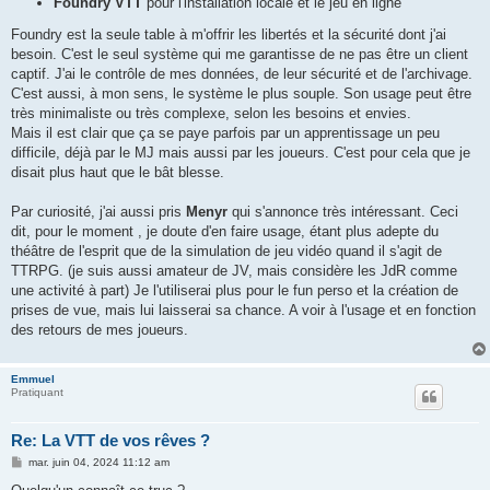
Foundry VTT
pour l'installation locale et le jeu en ligne
Foundry est la seule table à m'offrir les libertés et la sécurité dont j'ai
besoin. C'est le seul système qui me garantisse de ne pas être un client
captif. J'ai le contrôle de mes données, de leur sécurité et de l'archivage.
C'est aussi, à mon sens, le système le plus souple. Son usage peut être
très minimaliste ou très complexe, selon les besoins et envies.
Mais il est clair que ça se paye parfois par un apprentissage un peu
difficile, déjà par le MJ mais aussi par les joueurs. C'est pour cela que je
disait plus haut que le bât blesse.
Par curiosité, j'ai aussi pris
Menyr
qui s'annonce très intéressant. Ceci
dit, pour le moment , je doute d'en faire usage, étant plus adepte du
théâtre de l'esprit que de la simulation de jeu vidéo quand il s'agit de
TTRPG. (je suis aussi amateur de JV, mais considère les JdR comme
une activité à part) Je l'utiliserai plus pour le fun perso et la création de
prises de vue, mais lui laisserai sa chance. A voir à l'usage et en fonction
des retours de mes joueurs.
Emmuel
Pratiquant
Re: La VTT de vos rêves ?
M
mar. juin 04, 2024 11:12 am
e
s