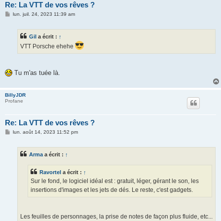
Re: La VTT de vos rêves ?
M
lun. juil. 24, 2023 11:39 am
e
s
s
Gil
a écrit :
↑
a
g
VTT Porsche ehehe
e
Tu m'as tuée là.
BillyJDR
Profane
Re: La VTT de vos rêves ?
M
lun. août 14, 2023 11:52 pm
e
s
s
Arma
a écrit :
↑
a
g
e
Ravortel
a écrit :
↑
Sur le fond, le logiciel idéal est : gratuit, léger, gérant le son, les
insertions d'images et les jets de dés. Le reste, c'est gadgets.
Les feuilles de personnages, la prise de notes de façon plus fluide, etc...