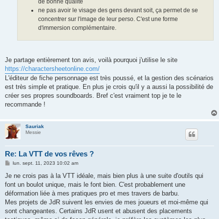
de bonne qualité
ne pas avoir le visage des gens devant soit, ça permet de se
concentrer sur l'image de leur perso. C'est une forme
d'immersion complémentaire.
Je partage entièrement ton avis, voilà pourquoi j'utilise le site
https://charactersheetonline.com/
L'éditeur de fiche personnage est très poussé, et la gestion des scénarios
est très simple et pratique. En plus je crois qu'il y a aussi la possibilité de
créer ses propres soundboards. Bref c'est vraiment top je te le
recommande !
Sauriak
Messie
Re: La VTT de vos rêves ?
M
lun. sept. 11, 2023 10:02 am
e
s
Je ne crois pas à la VTT idéale, mais bien plus à une suite d'outils qui
s
font un boulot unique, mais le font bien. C'est probablement une
a
g
déformation liée à mes pratiques pro et mes travers de barbu.
e
Mes projets de JdR suivent les envies de mes joueurs et moi-même qui
sont changeantes. Certains JdR usent et abusent des placements