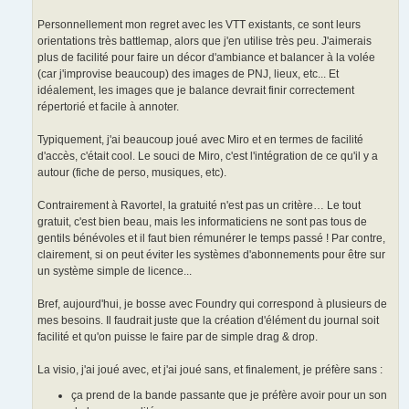
Personnellement mon regret avec les VTT existants, ce sont leurs
orientations très battlemap, alors que j'en utilise très peu. J'aimerais
plus de facilité pour faire un décor d'ambiance et balancer à la volée
(car j'improvise beaucoup) des images de PNJ, lieux, etc... Et
idéalement, les images que je balance devrait finir correctement
répertorié et facile à annoter.
Typiquement, j'ai beaucoup joué avec Miro et en termes de facilité
d'accès, c'était cool. Le souci de Miro, c'est l'intégration de ce qu'il y a
autour (fiche de perso, musiques, etc).
Contrairement à Ravortel, la gratuité n'est pas un critère… Le tout
gratuit, c'est bien beau, mais les informaticiens ne sont pas tous de
gentils bénévoles et il faut bien rémunérer le temps passé ! Par contre,
clairement, si on peut éviter les systèmes d'abonnements pour être sur
un système simple de licence...
Bref, aujourd'hui, je bosse avec Foundry qui correspond à plusieurs de
mes besoins. Il faudrait juste que la création d'élément du journal soit
facilité et qu'on puisse le faire par de simple drag & drop.
La visio, j'ai joué avec, et j'ai joué sans, et finalement, je préfère sans :
ça prend de la bande passante que je préfère avoir pour un son