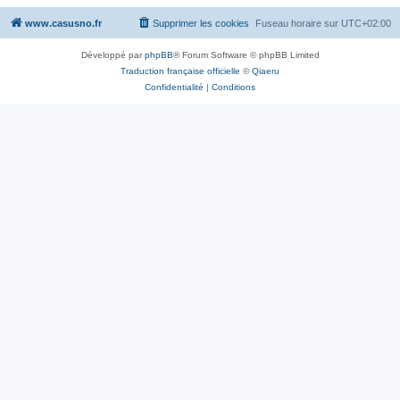
www.casusno.fr
Supprimer les cookies
Fuseau horaire sur
UTC+02:00
Développé par
phpBB
® Forum Software © phpBB Limited
Traduction française officielle
©
Qiaeru
Confidentialité
|
Conditions