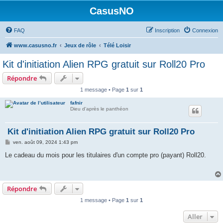
CasusNO
FAQ
Inscription
Connexion
www.casusno.fr
Jeux de rôle
Télé Loisir
Kit d'initiation Alien RPG gratuit sur Roll20 Pro
Répondre
1 message • Page
1
sur
1
fafnir
Dieu d'après le panthéon
Kit d'initiation Alien RPG gratuit sur Roll20 Pro
M
ven. août 09, 2024 1:43 pm
e
s
Le cadeau du mois pour les titulaires d'un compte pro (payant) Roll20.
s
a
g
e
Répondre
1 message • Page
1
sur
1
Aller