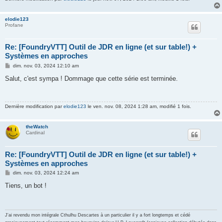
elodie123
Profane
Re: [FoundryVTT] Outil de JDR en ligne (et sur table!) +
Systèmes en approches
M
dim. nov. 03, 2024 12:10 am
e
s
Salut, c'est sympa ! Dommage que cette série est terminée.
s
a
g
e
Dernière modification par
elodie123
le ven. nov. 08, 2024 1:28 am, modifié 1 fois.
theWatch
Cardinal
Re: [FoundryVTT] Outil de JDR en ligne (et sur table!) +
Systèmes en approches
M
dim. nov. 03, 2024 12:24 am
e
s
Tiens, un bot !
s
a
g
e
J'ai revendu mon intégrale Cthulhu Descartes à un particulier il y a fort longtemps et cédé