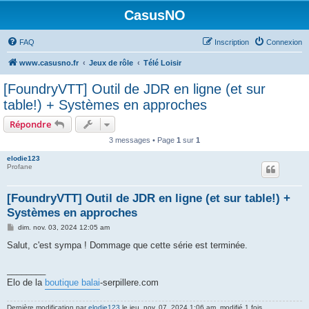
CasusNO
FAQ
Inscription
Connexion
www.casusno.fr
Jeux de rôle
Télé Loisir
[FoundryVTT] Outil de JDR en ligne (et sur
table!) + Systèmes en approches
Répondre
3 messages • Page
1
sur
1
elodie123
Profane
[FoundryVTT] Outil de JDR en ligne (et sur table!) +
Systèmes en approches
M
dim. nov. 03, 2024 12:05 am
e
s
Salut, c'est sympa ! Dommage que cette série est terminée.
s
a
g
________
e
Elo de la
boutique balai
-serpillere.com
Dernière modification par
elodie123
le jeu. nov. 07, 2024 1:06 am, modifié 1 fois.