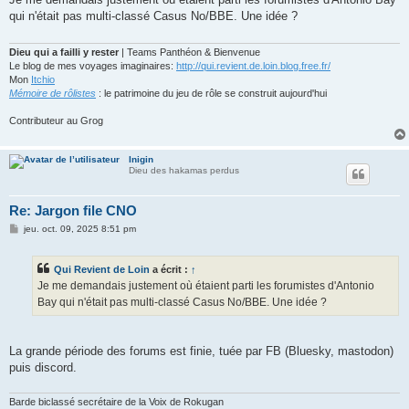
s
qui n'était pas multi-classé Casus No/BBE. Une idée ?
a
g
e
Dieu qui a failli y rester
| Teams Panthéon & Bienvenue
Le blog de mes voyages imaginaires:
http://qui.revient.de.loin.blog.free.fr/
Mon
Itchio
Mémoire de rôlistes
: le patrimoine du jeu de rôle se construit aujourd'hui
Contributeur au Grog
Inigin
Dieu des hakamas perdus
Re: Jargon file CNO
M
jeu. oct. 09, 2025 8:51 pm
e
s
s
Qui Revient de Loin
a écrit :
↑
a
g
Je me demandais justement où étaient parti les forumistes d'Antonio
e
Bay qui n'était pas multi-classé Casus No/BBE. Une idée ?
La grande période des forums est finie, tuée par FB (Bluesky, mastodon)
puis discord.
Barde biclassé secrétaire de la Voix de Rokugan