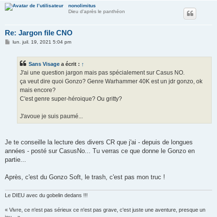
nonolimitus
Dieu d'après le panthéon
Re: Jargon file CNO
M
lun. juil. 19, 2021 5:04 pm
e
s
s
Sans Visage
a écrit :
↑
a
g
J'ai une question jargon mais pas spécialement sur Casus NO.
e
ça veut dire quoi Gonzo? Genre Warhammer 40K est un jdr gonzo, ok
mais encore?
C'est genre super-héroique? Ou gritty?
J'avoue je suis paumé...
Je te conseille la lecture des divers CR que j'ai - depuis de longues
années - posté sur CasusNo... Tu verras ce que donne le Gonzo en
partie...
Après, c'est du Gonzo Soft, le trash, c'est pas mon truc !
Le DIEU avec du gobelin dedans !!!
« Vivre, ce n'est pas sérieux ce n'est pas grave, c'est juste une aventure, presque un
jeu... »