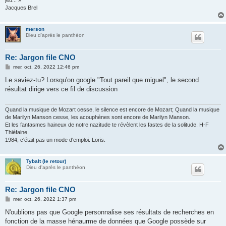
Jacques Brel
merson
Dieu d'après le panthéon
Re: Jargon file CNO
M
mer. oct. 26, 2022 12:46 pm
e
s
Le saviez-tu? Lorsqu'on google "Tout pareil que miguel", le second
s
résultat dirige vers ce fil de discussion
a
g
e
Quand la musique de Mozart cesse, le silence est encore de Mozart; Quand la musique
de Marilyn Manson cesse, les acouphènes sont encore de Marilyn Manson.
Et les fantasmes haineux de notre nazitude te révèlent les fastes de la solitude. H-F
Thiéfaine.
1984, c'était pas un mode d'emploi. Loris.
Tybalt (le retour)
Dieu d'après le panthéon
Re: Jargon file CNO
M
mer. oct. 26, 2022 1:37 pm
e
s
N'oublions pas que Google personnalise ses résultats de recherches en
s
fonction de la masse hénaurme de données que Google possède sur
a