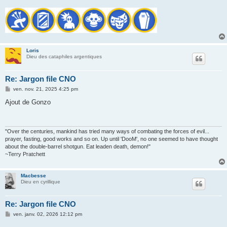
Loris
Dieu des cataphiles argentiques
Re: Jargon file CNO
M
ven. nov. 21, 2025 4:25 pm
e
s
Ajout de Gonzo
s
a
g
e
"Over the centuries, mankind has tried many ways of combating the forces of evil...
prayer, fasting, good works and so on. Up until 'DooM', no one seemed to have thought
about the double-barrel shotgun. Eat leaden death, demon!"
~Terry Pratchett
Macbesse
Dieu en cyrillique
Re: Jargon file CNO
M
ven. janv. 02, 2026 12:12 pm
e
s