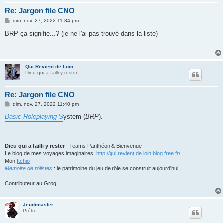
Re: Jargon file CNO
M
dim. nov. 27, 2022 11:34 pm
e
s
BRP ça signifie...? (je ne l'ai pas trouvé dans la liste)
s
a
g
e
Qui Revient de Loin
Dieu qui a failli y rester
Re: Jargon file CNO
M
dim. nov. 27, 2022 11:40 pm
e
s
Basic Roleplaying
S
ystem (
BRP
).
s
a
g
e
Dieu qui a failli y rester
| Teams Panthéon & Bienvenue
Le blog de mes voyages imaginaires:
http://qui.revient.de.loin.blog.free.fr/
Mon
Itchio
Mémoire de rôlistes
: le patrimoine du jeu de rôle se construit aujourd'hui
Contributeur au Grog
Jeudimaster
Prêtre