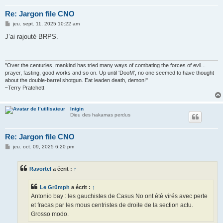
Re: Jargon file CNO
M
jeu. sept. 11, 2025 10:22 am
e
s
J’ai rajouté BRPS.
s
a
g
e
"Over the centuries, mankind has tried many ways of combating the forces of evil...
prayer, fasting, good works and so on. Up until 'DooM', no one seemed to have thought
about the double-barrel shotgun. Eat leaden death, demon!"
~Terry Pratchett
Inigin
Dieu des hakamas perdus
Re: Jargon file CNO
M
jeu. oct. 09, 2025 6:20 pm
e
s
s
Ravortel
a écrit :
↑
a
g
e
Le Grümph
a écrit :
↑
Antonio bay : les gauchistes de Casus No ont été virés avec perte
et fracas par les mous centristes de droite de la section actu.
Grosso modo.