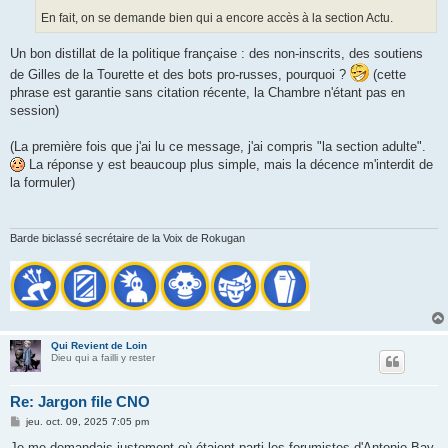
En fait, on se demande bien qui a encore accès à la section Actu.
Un bon distillat de la politique française : des non-inscrits, des soutiens
de Gilles de la Tourette et des bots pro-russes, pourquoi ?
(cette
phrase est garantie sans citation récente, la Chambre n'étant pas en
session)
(La première fois que j'ai lu ce message, j'ai compris "la section adulte".
La réponse y est beaucoup plus simple, mais la décence m'interdit de
la formuler)
Barde biclassé secrétaire de la Voix de Rokugan
Qui Revient de Loin
Dieu qui a failli y rester
Re: Jargon file CNO
M
jeu. oct. 09, 2025 7:05 pm
e
s
Je me demandais justement où étaient parti les forumistes d'Antonio Bay