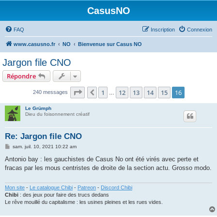
CasusNO
FAQ
Inscription
Connexion
www.casusno.fr
NO
Bienvenue sur Casus NO
Jargon file CNO
Répondre
Page
16
sur
16
1
12
13
14
15
16
Précédent
240 messages
…
Le Grümph
Dieu du foisonnement créatif
Re: Jargon file CNO
M
sam. juil. 10, 2021 10:22 am
e
s
Antonio bay : les gauchistes de Casus No ont été virés avec perte et
s
fracas par les mous centristes de droite de la section actu. Grosso modo.
a
g
e
Mon site
-
Le catalogue Chibi
-
Patreon
-
Discord Chibi
Chibi
: des jeux pour faire des trucs dedans
Le rêve mouillé du capitalisme : les usines pleines et les rues vides.