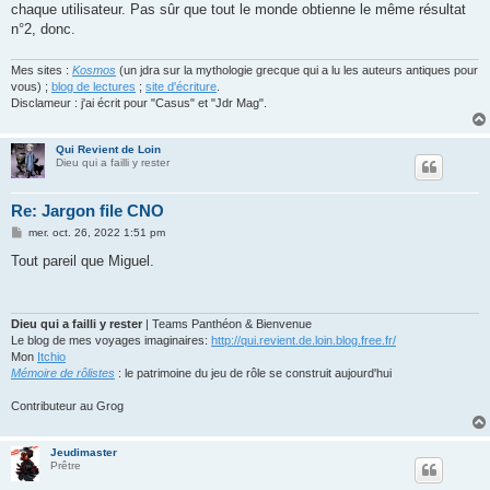
g
chaque utilisateur. Pas sûr que tout le monde obtienne le même résultat
e
n°2, donc.
Mes sites :
Kosmos
(un jdra sur la mythologie grecque qui a lu les auteurs antiques pour
vous) ;
blog de lectures
;
site d'écriture
.
Disclameur : j'ai écrit pour "Casus" et "Jdr Mag".
Qui Revient de Loin
Dieu qui a failli y rester
Re: Jargon file CNO
M
mer. oct. 26, 2022 1:51 pm
e
s
Tout pareil que Miguel.
s
a
g
e
Dieu qui a failli y rester
| Teams Panthéon & Bienvenue
Le blog de mes voyages imaginaires:
http://qui.revient.de.loin.blog.free.fr/
Mon
Itchio
Mémoire de rôlistes
: le patrimoine du jeu de rôle se construit aujourd'hui
Contributeur au Grog
Jeudimaster
Prêtre