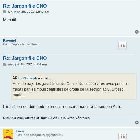
Re: Jargon file CNO
M
lun. nov. 28, 2022 12:40 am
e
s
Merciii!
s
a
g
e
Ravortel
Dieu d'après le panthéon
Re: Jargon file CNO
M
mar. juil. 18, 2023 8:04 am
e
s
s
Le Grümph
a écrit :
↑
a
g
Antonio bay : les gauchistes de Casus No ont été virés avec perte et
e
fracas par les mous centristes de droite de la section actu. Grosso
modo.
En fait, on se demande bien qui a encore accès à la section Actu.
Dieu du Vrai, Ultime et Tant Envié Foie Gras Véritable
Loris
Dieu des cataphiles argentiques