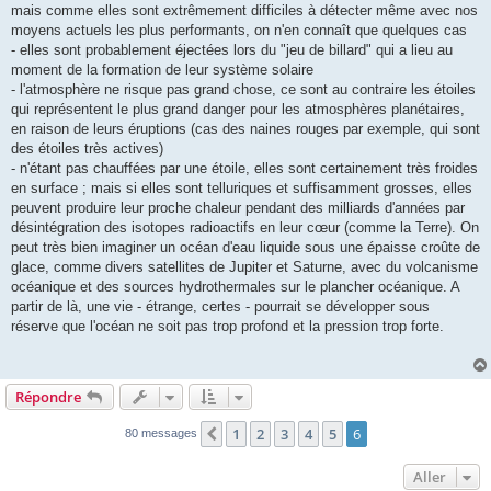
mais comme elles sont extrêmement difficiles à détecter même avec nos
moyens actuels les plus performants, on n'en connaît que quelques cas
- elles sont probablement éjectées lors du "jeu de billard" qui a lieu au
moment de la formation de leur système solaire
- l'atmosphère ne risque pas grand chose, ce sont au contraire les étoiles
qui représentent le plus grand danger pour les atmosphères planétaires,
en raison de leurs éruptions (cas des naines rouges par exemple, qui sont
des étoiles très actives)
- n'étant pas chauffées par une étoile, elles sont certainement très froides
en surface ; mais si elles sont telluriques et suffisamment grosses, elles
peuvent produire leur proche chaleur pendant des milliards d'années par
désintégration des isotopes radioactifs en leur cœur (comme la Terre). On
peut très bien imaginer un océan d'eau liquide sous une épaisse croûte de
glace, comme divers satellites de Jupiter et Saturne, avec du volcanisme
océanique et des sources hydrothermales sur le plancher océanique. A
partir de là, une vie - étrange, certes - pourrait se développer sous
réserve que l'océan ne soit pas trop profond et la pression trop forte.
Répondre
1
2
3
4
5
6
Précédent
80 messages
Aller