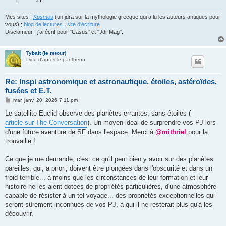
Mes sites :
Kosmos
(un jdra sur la mythologie grecque qui a lu les auteurs antiques pour
vous) ;
blog de lectures
;
site d'écriture
.
Disclameur : j'ai écrit pour "Casus" et "Jdr Mag".
Tybalt (le retour)
Dieu d'après le panthéon
Re: Inspi astronomique et astronautique, étoiles, astéroïdes,
fusées et E.T.
M
mar. janv. 20, 2026 7:11 pm
e
s
Le satellite Euclid observe des planètes errantes, sans étoiles (
s
article sur The Conversation
). Un moyen idéal de surprendre vos PJ lors
a
g
d'une future aventure de SF dans l'espace. Merci à
@mithriel
pour la
e
trouvaille !
Ce que je me demande, c'est ce qu'il peut bien y avoir sur des planètes
pareilles, qui, a priori, doivent être plongées dans l'obscurité et dans un
froid terrible... à moins que les circonstances de leur formation et leur
histoire ne les aient dotées de propriétés particulières, d'une atmosphère
capable de résister à un tel voyage... des propriétés exceptionnelles qui
seront sûrement inconnues de vos PJ, à qui il ne resterait plus qu'à les
découvrir.