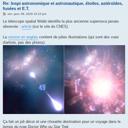
Re: Inspi astronomique et astronautique, étoiles, astéroïdes,
fusées et E.T.
M
ven. janv. 09, 2026 10:10 pm
e
s
Le télescope spatial Webb identifie la plus ancienne supernova jamais
s
observée :
article
(sur le site du CNES).
a
g
e
La
version en anglais
contient de jolies illustrations (qui sont des vues
d'artiste, pas des photos).
Ça fait un joli décor et une chouette destination pour un voyage dans le
temps du type
Doctor Who
ou
Star Trek
.