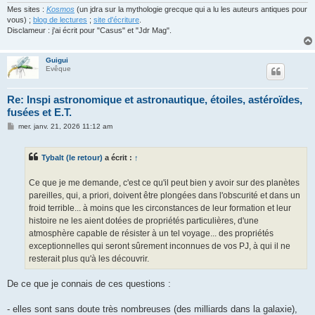
Mes sites :
Kosmos
(un jdra sur la mythologie grecque qui a lu les auteurs antiques pour
vous) ;
blog de lectures
;
site d'écriture
.
Disclameur : j'ai écrit pour "Casus" et "Jdr Mag".
Guigui
Evêque
Re: Inspi astronomique et astronautique, étoiles, astéroïdes,
fusées et E.T.
M
mer. janv. 21, 2026 11:12 am
e
s
s
Tybalt (le retour)
a écrit :
↑
a
g
e
Ce que je me demande, c'est ce qu'il peut bien y avoir sur des planètes
pareilles, qui, a priori, doivent être plongées dans l'obscurité et dans un
froid terrible... à moins que les circonstances de leur formation et leur
histoire ne les aient dotées de propriétés particulières, d'une
atmosphère capable de résister à un tel voyage... des propriétés
exceptionnelles qui seront sûrement inconnues de vos PJ, à qui il ne
resterait plus qu'à les découvrir.
De ce que je connais de ces questions :
- elles sont sans doute très nombreuses (des milliards dans la galaxie),