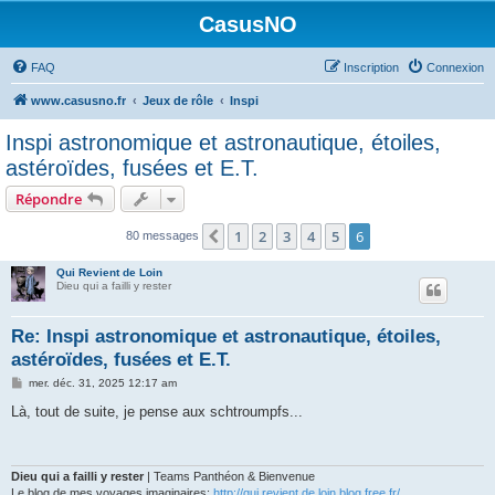
CasusNO
FAQ
Inscription
Connexion
www.casusno.fr
Jeux de rôle
Inspi
Inspi astronomique et astronautique, étoiles,
astéroïdes, fusées et E.T.
Répondre
1
2
3
4
5
6
Précédent
80 messages
Qui Revient de Loin
Dieu qui a failli y rester
Re: Inspi astronomique et astronautique, étoiles,
astéroïdes, fusées et E.T.
M
mer. déc. 31, 2025 12:17 am
e
s
Là, tout de suite, je pense aux schtroumpfs...
s
a
g
e
Dieu qui a failli y rester
| Teams Panthéon & Bienvenue
Le blog de mes voyages imaginaires:
http://qui.revient.de.loin.blog.free.fr/