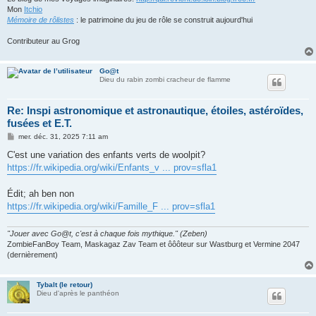
Mon
Itchio
Mémoire de rôlistes
: le patrimoine du jeu de rôle se construit aujourd'hui
Contributeur au Grog
Go@t
Dieu du rabin zombi cracheur de flamme
Re: Inspi astronomique et astronautique, étoiles, astéroïdes,
fusées et E.T.
M
mer. déc. 31, 2025 7:11 am
e
s
C'est une variation des enfants verts de woolpit?
s
https://fr.wikipedia.org/wiki/Enfants_v ... prov=sfla1
a
g
e
Édit; ah ben non
https://fr.wikipedia.org/wiki/Famille_F ... prov=sfla1
"Jouer avec Go@t, c'est à chaque fois mythique." (Zeben)
ZombieFanBoy Team, Maskagaz Zav Team et ôôôteur sur Wastburg et Vermine 2047
(dernièrement)
Tybalt (le retour)
Dieu d'après le panthéon