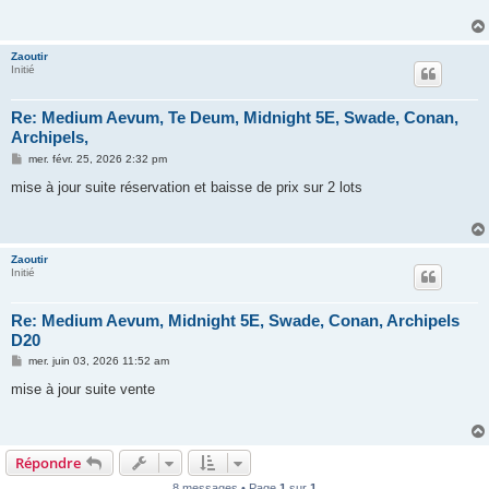
a
g
e
Zaoutir
Initié
Re: Medium Aevum, Te Deum, Midnight 5E, Swade, Conan,
Archipels,
M
mer. févr. 25, 2026 2:32 pm
e
s
mise à jour suite réservation et baisse de prix sur 2 lots
s
a
g
e
Zaoutir
Initié
Re: Medium Aevum, Midnight 5E, Swade, Conan, Archipels
D20
M
mer. juin 03, 2026 11:52 am
e
s
mise à jour suite vente
s
a
g
e
Répondre
8 messages • Page
1
sur
1