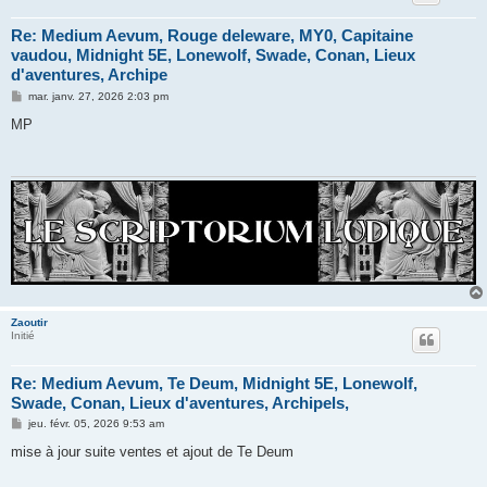
Re: Medium Aevum, Rouge deleware, MY0, Capitaine
vaudou, Midnight 5E, Lonewolf, Swade, Conan, Lieux
d'aventures, Archipe
M
mar. janv. 27, 2026 2:03 pm
e
s
MP
s
a
g
e
Zaoutir
Initié
Re: Medium Aevum, Te Deum, Midnight 5E, Lonewolf,
Swade, Conan, Lieux d'aventures, Archipels,
M
jeu. févr. 05, 2026 9:53 am
e
s
mise à jour suite ventes et ajout de Te Deum
s
a