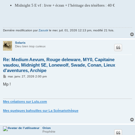
Midnight 5 E vf : livre + écran + l’héritage des ténèbres : 40 €
Dernière modification par
Zaoutir
le mer. juil. 01, 2026 12:13 pm, modifié 21 fois.
Solaris
Dieu bien trop curieux
Re: Medium Aevum, Rouge deleware, MY0, Capitaine
vaudou, Midnight 5E, Lonewolf, Swade, Conan, Lieux
d'aventures, Archipe
M
mar. janv. 27, 2026 2:00 pm
e
s
Mp !
s
a
g
e
Mes créations sur Lulu.com
Mes quelques bafouilles sur La Scénariothèque
Orion
Prophète