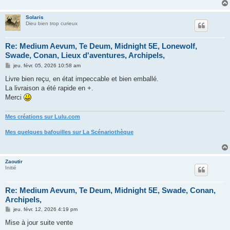
g
e
Solaris
Dieu bien trop curieux
Re: Medium Aevum, Te Deum, Midnight 5E, Lonewolf,
Swade, Conan, Lieux d'aventures, Archipels,
M
jeu. févr. 05, 2026 10:58 am
e
s
Livre bien reçu, en état impeccable et bien emballé.
s
La livraison a été rapide en +.
a
g
Merci
e
Mes créations sur Lulu.com
Mes quelques bafouilles sur La Scénariothèque
Zaoutir
Initié
Re: Medium Aevum, Te Deum, Midnight 5E, Swade, Conan,
Archipels,
M
jeu. févr. 12, 2026 4:19 pm
e
s
Mise à jour suite vente
s