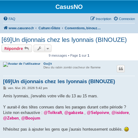
CasusNO
FAQ
Inscription
Connexion
www.casusno.fr
Culture rôliste
Conventions, binouzes et recherche de joueurs
[69]Un dijonnais chez les lyonnais (BINOUZE)
Répondre
9 messages • Page
1
sur
1
Go@t
Dieu du rabin zombi cracheur de flamme
[69]Un dijonnais chez les lyonnais (BINOUZE)
M
ven. févr. 20, 2026 5:42 pm
e
s
Amis lyonnais, j'envahis votre ville du 13 au 15 mars.
s
a
g
Y aurait-il des têtes connues dans les parages durant cette période ?
e
Liste non exhaustive :
@Tolkraft
,
@gabzeta
,
@Selpoivre
,
@isidore
,
@Zeben
,
@Boojum
N'hésitez pas à ajouter les gens que j'aurais honteusement oubliés.