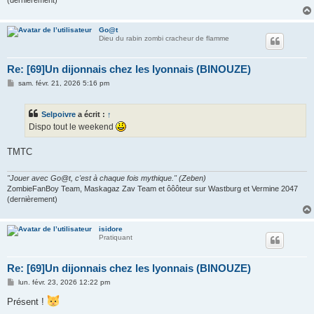
(dernièrement)
Go@t
Dieu du rabin zombi cracheur de flamme
Re: [69]Un dijonnais chez les lyonnais (BINOUZE)
M
sam. févr. 21, 2026 5:16 pm
e
s
s
Selpoivre
a écrit :
↑
a
g
Dispo tout le weekend
e
TMTC
"Jouer avec Go@t, c'est à chaque fois mythique." (Zeben)
ZombieFanBoy Team, Maskagaz Zav Team et ôôôteur sur Wastburg et Vermine 2047
(dernièrement)
isidore
Pratiquant
Re: [69]Un dijonnais chez les lyonnais (BINOUZE)
M
lun. févr. 23, 2026 12:22 pm
e
s
Présent !
s