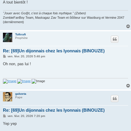
A tout bientôt !
"Jouer avec Go@t, c'est à chaque fois mythique." (Zeben)
ZombieFanBoy Team, Maskagaz Zav Team et ôôôteur sur Wastburg et Vermine 2047
(dernièrement)
Tolkraft
Prophète
Re: [69]Un dijonnais chez les lyonnais (BINOUZE)
M
ven. févr. 20, 2026 5:46 pm
e
s
Oh non, pas lui !
s
a
g
e
gabzeta
Pape
Re: [69]Un dijonnais chez les lyonnais (BINOUZE)
M
ven. févr. 20, 2026 7:20 pm
e
s
Yep yep
s
a