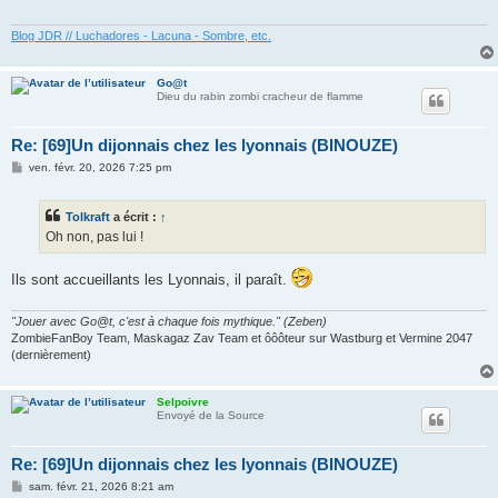
g
e
Blog JDR // Luchadores - Lacuna - Sombre, etc.
Go@t
Dieu du rabin zombi cracheur de flamme
Re: [69]Un dijonnais chez les lyonnais (BINOUZE)
M
ven. févr. 20, 2026 7:25 pm
e
s
s
Tolkraft
a écrit :
↑
a
g
Oh non, pas lui !
e
Ils sont accueillants les Lyonnais, il paraît.
"Jouer avec Go@t, c'est à chaque fois mythique." (Zeben)
ZombieFanBoy Team, Maskagaz Zav Team et ôôôteur sur Wastburg et Vermine 2047
(dernièrement)
Selpoivre
Envoyé de la Source
Re: [69]Un dijonnais chez les lyonnais (BINOUZE)
M
sam. févr. 21, 2026 8:21 am