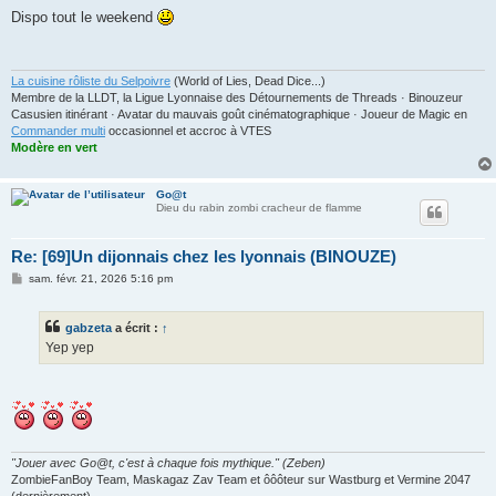
e
s
Dispo tout le weekend
s
a
g
e
La cuisine rôliste du Selpoivre
(World of Lies, Dead Dice...)
Membre de la LLDT, la Ligue Lyonnaise des Détournements de Threads · Binouzeur
Casusien itinérant · Avatar du mauvais goût cinématographique · Joueur de Magic en
Commander multi
occasionnel et accroc à VTES
Modère en vert
Go@t
Dieu du rabin zombi cracheur de flamme
Re: [69]Un dijonnais chez les lyonnais (BINOUZE)
M
sam. févr. 21, 2026 5:16 pm
e
s
s
gabzeta
a écrit :
↑
a
g
Yep yep
e
"Jouer avec Go@t, c'est à chaque fois mythique." (Zeben)
ZombieFanBoy Team, Maskagaz Zav Team et ôôôteur sur Wastburg et Vermine 2047